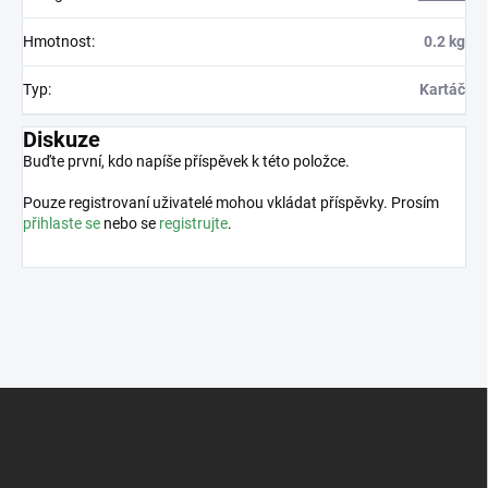
Hmotnost
:
0.2 kg
Typ
:
Kartáč
Diskuze
Buďte první, kdo napíše příspěvek k této položce.
Pouze registrovaní uživatelé mohou vkládat příspěvky. Prosím
přihlaste se
nebo se
registrujte
.
Z
á
p
a