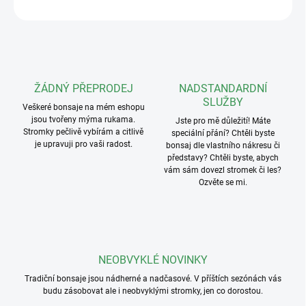
ZEPTAT SE
ŽÁDNÝ PŘEPRODEJ
NADSTANDARDNÍ
SLUŽBY
Veškeré bonsaje na mém eshopu
jsou tvořeny mýma rukama.
Jste pro mě důležití! Máte
Stromky pečlivě vybírám a citlivě
speciální přání? Chtěli byste
je upravuji pro vaši radost.
bonsaj dle vlastního nákresu či
představy? Chtěli byste, abych
vám sám dovezl stromek či les?
Ozvěte se mi.
NEOBVYKLÉ NOVINKY
Tradiční bonsaje jsou nádherné a nadčasové. V příštích sezónách vás
budu zásobovat ale i neobvyklými stromky, jen co dorostou.