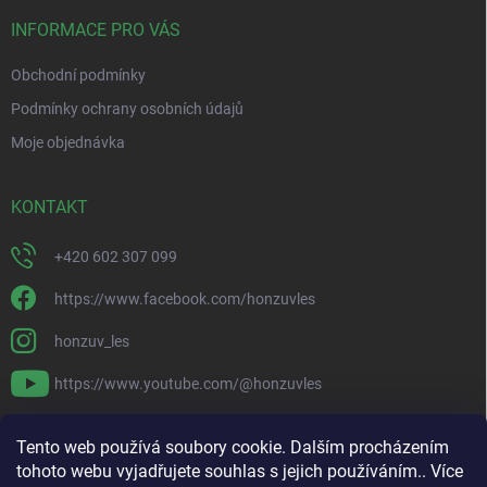
t
í
INFORMACE PRO VÁS
Obchodní podmínky
Podmínky ochrany osobních údajů
Moje objednávka
KONTAKT
+420 602 307 099
https://www.facebook.com/honzuvles
honzuv_les
https://www.youtube.com/@honzuvles
PŘIJÍMÁME ONLINE PLATBY
Tento web používá soubory cookie. Dalším procházením
tohoto webu vyjadřujete souhlas s jejich používáním.. Více