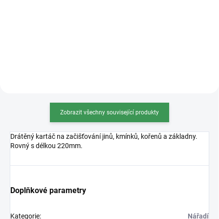
stříbrná a tmavě hnědá. Váha
bronzová, měděná, béžová, černá,
100g, 500g, 1000g (na obrázku
oranžová, stříbrná a tmavě
1000g varianta). 100g...
hnědá. Váha 100g, 500g, 1000g
(na obrázku 1000g...
Zobrazit všechny související produkty
Drátěný kartáč na začišťování jinů, kmínků, kořenů a základny.
Rovný s délkou 220mm.
Doplňkové parametry
Kategorie
:
Nářadí