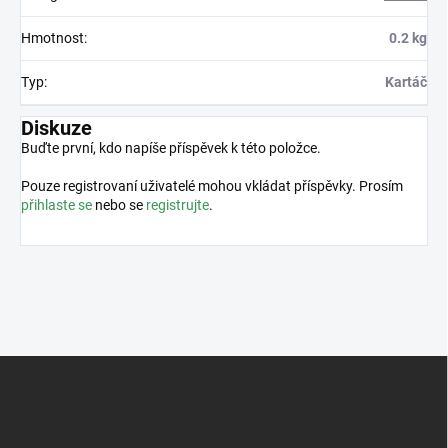
Hmotnost
:
0.2 kg
Typ
:
Kartáč
Diskuze
Buďte první, kdo napíše příspěvek k této položce.
Pouze registrovaní uživatelé mohou vkládat příspěvky. Prosím
přihlaste se
nebo se
registrujte
.
Z
á
p
a