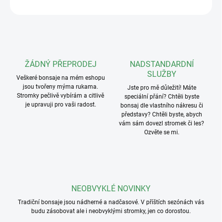
ZEPTAT SE
ŽÁDNÝ PŘEPRODEJ
NADSTANDARDNÍ
SLUŽBY
Veškeré bonsaje na mém eshopu
jsou tvořeny mýma rukama.
Jste pro mě důležití! Máte
Stromky pečlivě vybírám a citlivě
speciální přání? Chtěli byste
je upravuji pro vaši radost.
bonsaj dle vlastního nákresu či
představy? Chtěli byste, abych
vám sám dovezl stromek či les?
Ozvěte se mi.
NEOBVYKLÉ NOVINKY
Tradiční bonsaje jsou nádherné a nadčasové. V příštích sezónách vás
budu zásobovat ale i neobvyklými stromky, jen co dorostou.