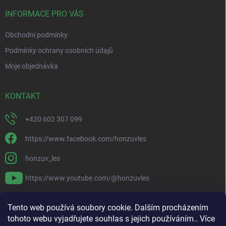
t
í
INFORMACE PRO VÁS
Obchodní podmínky
Podmínky ochrany osobních údajů
Moje objednávka
KONTAKT
+420 602 307 099
https://www.facebook.com/honzuvles
honzuv_les
https://www.youtube.com/@honzuvles
PŘIJÍMÁME ONLINE PLATBY
Tento web používá soubory cookie. Dalším procházením
tohoto webu vyjadřujete souhlas s jejich používáním.. Více