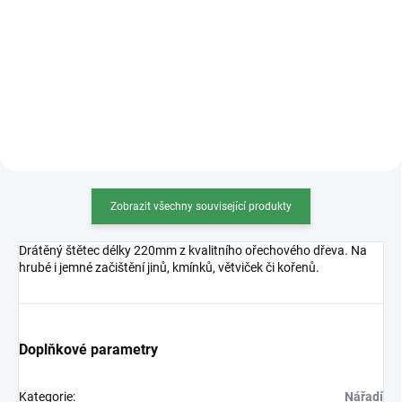
bonsají! 🌳 Speciální japonská
bronzová, měděná, béžová, černá,
receptura chrání řezy před
oranžová, stříbrná a tmavě
infekcemi a vysycháním. Rychlé
hnědá. Váha 100g, 500g, 1000g
zacelení ran a estetický...
(na obrázku 1000g...
Zobrazit všechny související produkty
Drátěný štětec délky 220mm z kvalitního ořechového dřeva. Na
hrubé i jemné začištění jinů, kmínků, větviček či kořenů.
Doplňkové parametry
Kategorie
:
Nářadí