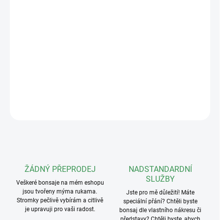
−
+
Přidat do košíku
Praktická konvička na zalévání nejen bonsají. Objem zhruba 1,4
litru. Materiál hliník s různě barevným povrchem.
DETAILNÍ INFORMACE
ZEPTAT SE
ŽÁDNÝ PŘEPRODEJ
NADSTANDARDNÍ
SLUŽBY
Veškeré bonsaje na mém eshopu
jsou tvořeny mýma rukama.
Jste pro mě důležití! Máte
Stromky pečlivě vybírám a citlivě
speciální přání? Chtěli byste
je upravuji pro vaši radost.
bonsaj dle vlastního nákresu či
představy? Chtěli byste, abych