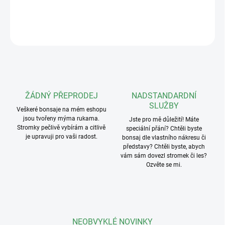
DETAILNÍ INFORMACE
ZEPTAT SE
ŽÁDNÝ PŘEPRODEJ
NADSTANDARDNÍ
SLUŽBY
Veškeré bonsaje na mém eshopu
jsou tvořeny mýma rukama.
Jste pro mě důležití! Máte
Stromky pečlivě vybírám a citlivě
speciální přání? Chtěli byste
je upravuji pro vaši radost.
bonsaj dle vlastního nákresu či
představy? Chtěli byste, abych
vám sám dovezl stromek či les?
Ozvěte se mi.
NEOBVYKLÉ NOVINKY