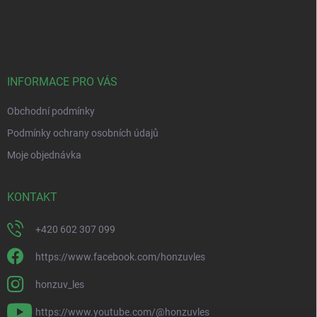
Z
á
p
a
t
í
INFORMACE PRO VÁS
Obchodní podmínky
Podmínky ochrany osobních údajů
Moje objednávka
KONTAKT
+420 602 307 099
https://www.facebook.com/honzuvles
honzuv_les
https://www.youtube.com/@honzuvles