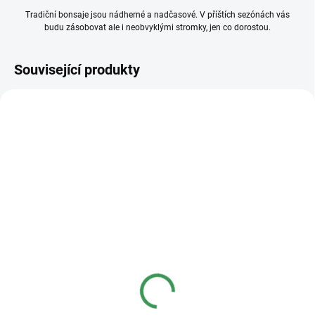
Tradiční bonsaje jsou nádherné a nadčasové. V příštích sezónách vás
budu zásobovat ale i neobvyklými stromky, jen co dorostou.
Související produkty
SKLADEM
(>5 KS)
SKLADEM
(>5 KS)
Profesionální hnojivo
Základní substrát na
Osmocote NPK 16-8-
jehličnaté bonsaje
12+2,2MgO+Te 8-9
měsíců
50 Kč
50 Kč
od
od
Měrná
od 16,80 Kč / 1 l
Měrná
od 40 Kč / 100 g