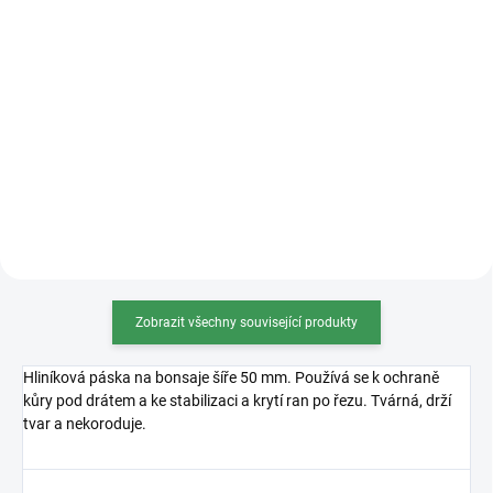
cena:
cena:
Detail
Detail
Univerzální substrát na téměř
Osmocote 5 je revoluční hnojivo s
všechny druhy jehličnatých
technologií řízeného uvolňování
bonsají (vyjma Azalek), pečlivě
živin, ideální pro bonsaje.
namíchaný dle vlastní receptury.
Zajišťuje stabilní a bezpečný
Substrát je dostatečně vzdušný,
přísun živin po dobu 8–9 měsíců,
skvěle zadržuje živiny...
což podporuje zdravý...
Zobrazit všechny související produkty
Hliníková páska na bonsaje šíře 50 mm. Používá se k ochraně
kůry pod drátem a ke stabilizaci a krytí ran po řezu. Tvárná, drží
tvar a nekoroduje.