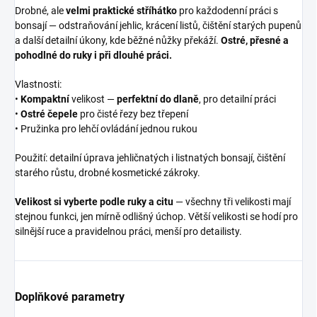
Drobné, ale
velmi praktické stříhátko
pro každodenní práci s
bonsají — odstraňování jehlic, krácení listů, čištění starých pupenů
a další detailní úkony, kde běžné nůžky překáží.
Ostré, přesné a
pohodlné do ruky i při dlouhé práci.
Vlastnosti:
•
Kompaktní
velikost —
perfektní do dlaně
, pro detailní práci
•
Ostré čepele
pro čisté řezy bez třepení
• Pružinka pro lehčí ovládání jednou rukou
Použití: detailní úprava jehličnatých i listnatých bonsají, čištění
starého růstu, drobné kosmetické zákroky.
Velikost si vyberte podle ruky a citu
— všechny tři velikosti mají
stejnou funkci, jen mírně odlišný úchop. Větší velikosti se hodí pro
silnější ruce a pravidelnou práci, menší pro detailisty.
Doplňkové parametry