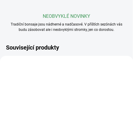
NEOBVYKLÉ NOVINKY
Tradiční bonsaje jsou nádherné a nadčasové. V příštích sezónách vás
budu zásobovat ale i neobvyklými stromky, jen co dorostou.
Související produkty
SKLADEM
SKLADEM
(5 KS)
(>5 KS)
Drát na bonsaje 3mm
Drát na bonsaje 2mm
110 Kč
110 Kč
od
od