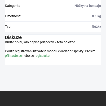
Kategorie
:
Nůžky na bonsaje
Hmotnost
:
0.1 kg
Typ
:
Nůžky
Diskuze
Buďte první, kdo napíše příspěvek k této položce.
Pouze registrovaní uživatelé mohou vkládat příspěvky. Prosím
přihlaste se
nebo se
registrujte
.
Z
á
p