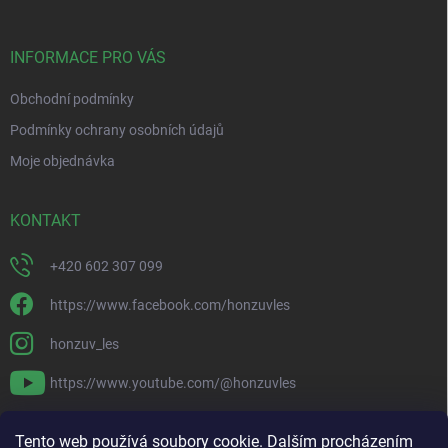
a
t
í
INFORMACE PRO VÁS
Obchodní podmínky
Podmínky ochrany osobních údajů
Moje objednávka
KONTAKT
+420 602 307 099
https://www.facebook.com/honzuvles
honzuv_les
https://www.youtube.com/@honzuvles
PŘIJÍMÁME ONLINE PLATBY
Tento web používá soubory cookie. Dalším procházením