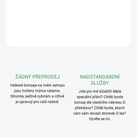
Délka: 108mm
Hmotnost: 25g
DETAILNÍ INFORMACE
ZEPTAT SE
ŽÁDNÝ PŘEPRODEJ
NADSTANDARDNÍ
SLUŽBY
Veškeré bonsaje na mém eshopu
jsou tvořeny mýma rukama.
Jste pro mě důležití! Máte
Stromky pečlivě vybírám a citlivě
speciální přání? Chtěli byste
je upravuji pro vaši radost.
bonsaj dle vlastního nákresu či
představy? Chtěli byste, abych
vám sám dovezl stromek či les?
Ozvěte se mi.