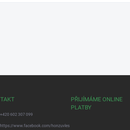
TAKT
PŘIJÍMÁME ONLINE
PLATBY
+420 602 307 099
https://www.facebook.com/honzuvles