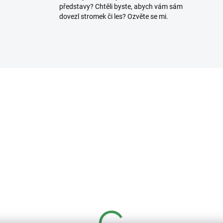
představy? Chtěli byste, abych vám sám
dovezl stromek či les? Ozvěte se mi.
3307/100
2389
SKLADEM
SKL
(>5 KS)
(>
fesionální hnojivo
Základní substrát na
mocote NPK 16-8-
jehličnaté bonsaje
+2,2MgO+Te 8-9