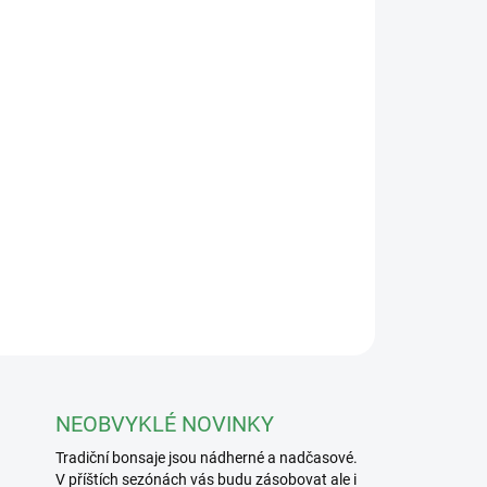
Přidat do košíku
é oceli, určené především na listy a menší
ZEPTAT SE
NEOBVYKLÉ NOVINKY
Tradiční bonsaje jsou nádherné a nadčasové.
V příštích sezónách vás budu zásobovat ale i