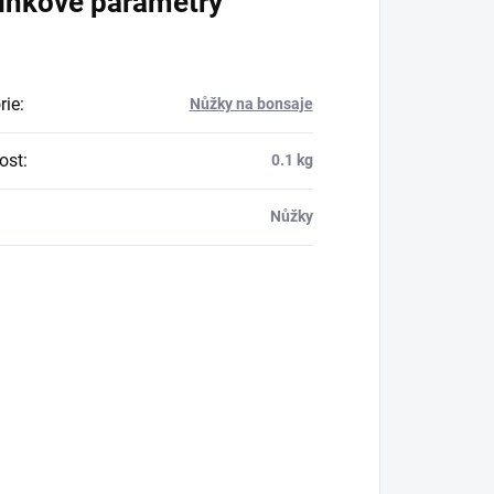
lňkové parametry
rie
:
Nůžky na bonsaje
ost
:
0.1 kg
Nůžky