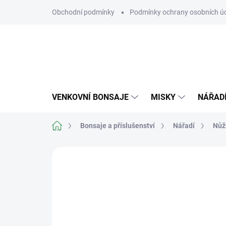
Přejít
Obchodní podmínky
Podmínky ochrany osobních ú
na
obsah
VENKOVNÍ BONSAJE
MISKY
NÁŘAD
Domů
Bonsaje a příslušenství
Nářadí
Nůž
Neohodnoceno
Podrobnosti hodn