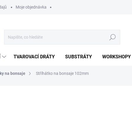
dajů
Moje objednávka
Hledat
Í
TVAROVACÍ DRÁTY
SUBSTRÁTY
WORKSHOPY
ky na bonsaje
Stříhátko na bonsaje 102mm
ocení
199 Kč
Měrná
SKLADEM
(2 KS)
cena:
MOŽNOSTI DORUČENÍ