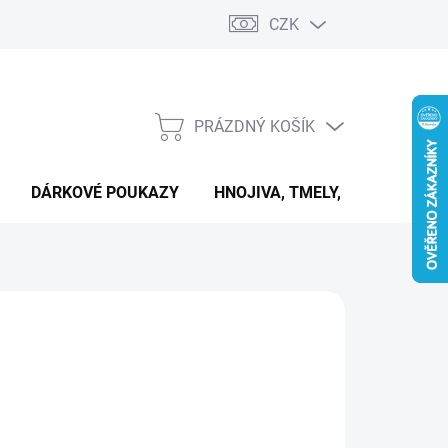
CZK
PRÁZDNÝ KOŠÍK
NÁKUPNÍ
KOŠÍK
DÁRKOVÉ POUKAZY
HNOJIVA, TMELY, PASTY A DAL