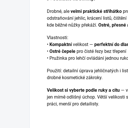
Drobné, ale
velmi praktické stříhátko
pr
odstraňování jehlic, krácení listů, čištěn
kde běžné nůžky překáží.
Ostré, přesné 
Vlastnosti:
•
Kompaktní
velikost —
perfektní do dla
•
Ostré čepele
pro čisté řezy bez třepení
• Pružinka pro lehčí ovládání jednou ruk
Použití: detailní úprava jehličnatých i lis
drobné kosmetické zákroky.
Velikost si vyberte podle ruky a citu
— vš
jen mírně odlišný úchop. Větší velikosti 
práci, menší pro detailisty.