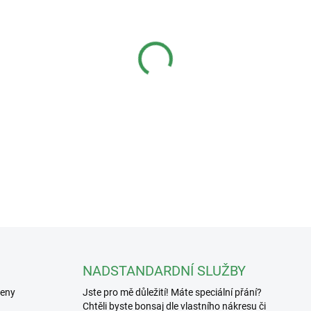
−
+
Praktické stříhátko z legovan
větvičky.
Délka: 102mm
Hmotnost: 30g
DETAILNÍ INFORMACE
NADSTANDARDNÍ SLUŽBY
řeny
Jste pro mě důležití! Máte speciální přání?
Chtěli byste bonsaj dle vlastního nákresu či