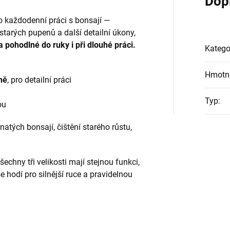
Dop
o každodenní práci s bonsají —
í starých pupenů a další detailní úkony,
a pohodlné do ruky i při dlouhé práci.
Katego
Hmotn
ně
, pro detailní práci
Typ
:
ou
tnatých bonsají, čištění starého růstu,
echny tři velikosti mají stejnou funkci,
se hodí pro silnější ruce a pravidelnou