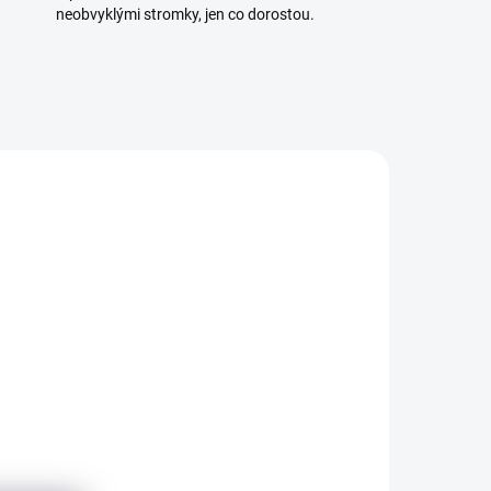
neobvyklými stromky, jen co dorostou.
/2 L
2416/STR3
SKLADEM
ADEM
(3 KS)
5 KS)
Drát na bonsaje 4mm
110 Kč
od