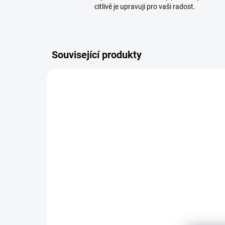
citlivě je upravuji pro vaši radost.
Související produkty
2410/CER3
SKLADEM
(>5 KS)
Drát na bonsaje 2,5mm
Pro
Os
110 Kč
od
12