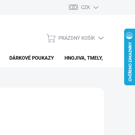
CZK
PRÁZDNÝ KOŠÍK
NÁKUPNÍ
KOŠÍK
DÁRKOVÉ POUKAZY
HNOJIVA, TMELY, PASTY A DAL