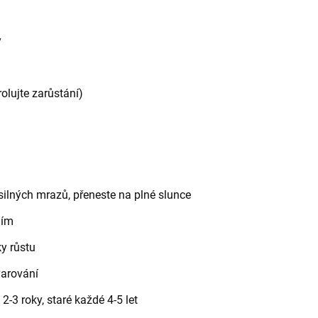
y
olujte zarůstání)
silných mrazů, přeneste na plné slunce
ním
y růstu
varování
2-3 roky, staré každé 4-5 let