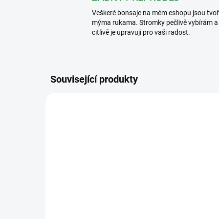
Veškeré bonsaje na mém eshopu jsou tvo
mýma rukama. Stromky pečlivě vybírám a
citlivě je upravuji pro vaši radost.
Související produkty
2389/2 L
SKLADEM
(>5 KS)