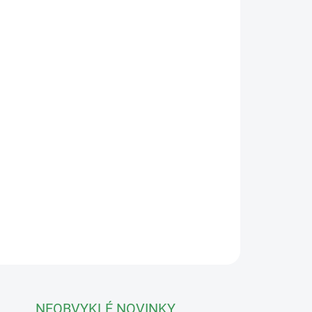
Přidat do košíku
ý strom, který obdržíte.
Z důvodu extrémní
osobní odběr, případně s naší vlastní dopravou
ktujte).
Jalovce patří mezi oblíbené a velice
st, nenáročnost a vzhled je k tvorbě bonsají přímo
ní jehličí tvoří krásné a husté úrovně, díky
státně a staře. Stáří cca 30let. Zasazeno v
 odběr z důvodu extrémních rozměrů a křehkosti.
ZEPTAT SE
NEOBVYKLÉ NOVINKY