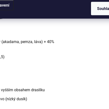
avení
Souhl
řemokření
er
ky (akadama, pemza, láva) + 40%
,5)
 s vyšším obsahem draslíku
vo (nízký dusík)