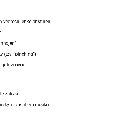
h vedrech lehké přistínění
h
 hnojení
y (tzv. "pinching")
u jalovcovou
te zálivku
s nízkým obsahem dusíku
y