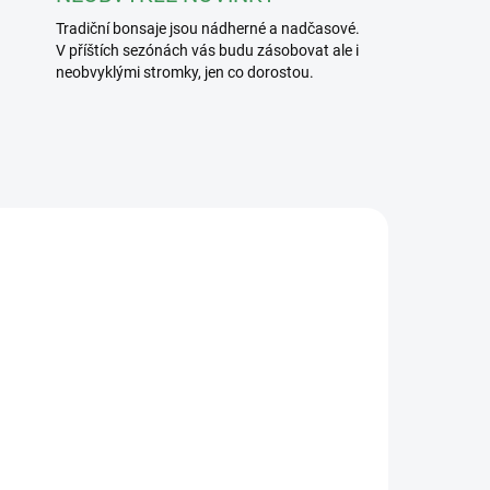
Tradiční bonsaje jsou nádherné a nadčasové.
V příštích sezónách vás budu zásobovat ale i
neobvyklými stromky, jen co dorostou.
/240
2200/BEZ
ADEM
SKLADEM
5 KS)
(>5 KS)