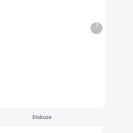
Plastová miska
23x17x8cm
40 Kč
od
Další
produkt
Detail
l
é
 🌱
m
 a
pro
Diskuze