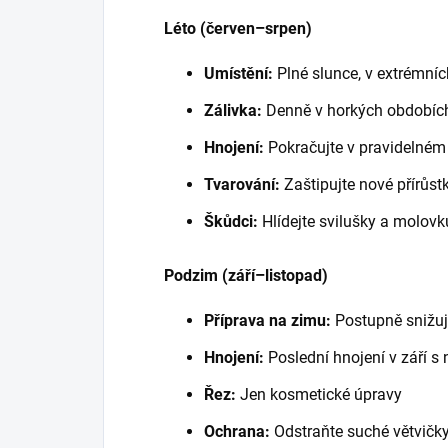
Léto (červen–srpen)
Umístění:
Plné slunce, v extrémníc
Zálivka:
Denně v horkých obdobíc
Hnojení:
Pokračujte v pravidelném
Tvarování:
Zaštipujte nové přírůstk
Škůdci:
Hlídejte svilušky a molovk
Podzim (září–listopad)
Příprava na zimu:
Postupně snižuj
Hnojení:
Poslední hnojení v září 
Řez:
Jen kosmetické úpravy
Ochrana:
Odstraňte suché větvičk