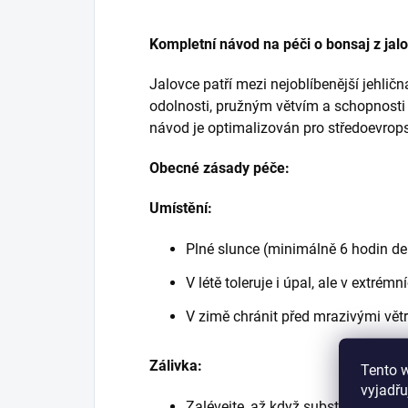
Kompletní návod na péči o bonsaj z jal
Jalovce patří mezi nejoblíbenější jehlič
odolnosti, pružným větvím a schopnosti
návod je optimalizován pro středoevrop
Obecné zásady péče:
Umístění:
Plné slunce (minimálně 6 hodin d
V létě toleruje i úpal, ale v extrém
V zimě chránit před mrazivými vět
Zálivka:
Tento 
vyjadřu
Zalévejte, až když substrát mírně 