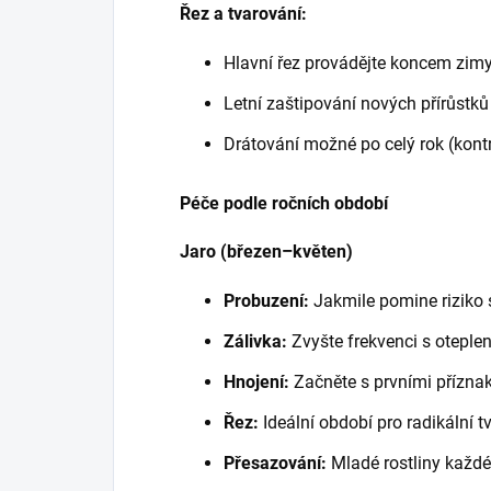
Řez a tvarování:
Hlavní řez provádějte koncem zim
Letní zaštipování nových přírůstků
Drátování možné po celý rok (kontr
Péče podle ročních období
Jaro (březen–květen)
Probuzení:
Jakmile pomine riziko 
Zálivka:
Zvyšte frekvenci s oteple
Hnojení:
Začněte s prvními příznak
Řez:
Ideální období pro radikální t
Přesazování:
Mladé rostliny každé 