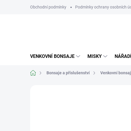
Přejít
Obchodní podmínky
Podmínky ochrany osobních ú
na
obsah
VENKOVNÍ BONSAJE
MISKY
NÁŘAD
Domů
Bonsaje a příslušenství
Venkovní bonsa
Neohodnoceno
Podrobnosti hodn