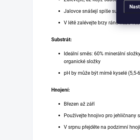
Nast
Jalovce snášejí spíše sucho než p
V létě zalévejte brzy ráno nebo več
Substrát:
Ideální směs: 60% minerální slož
organické složky
pH by může být mírně kyselé (5,5-6
Hnojení:
Březen až září
Používejte hnojivo pro jehličnany
V srpnu přejděte na podzimní hnoji