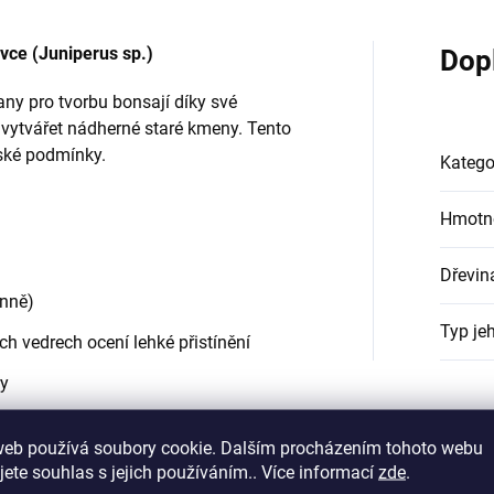
ovce (Juniperus sp.)
Dop
nany pro tvorbu bonsají díky své
 vytvářet nádherné staré kmeny. Tento
ské podmínky.
Katego
Hmotn
Dřevin
enně)
Typ jeh
ních vedrech ocení lehké přistínění
ry
web používá soubory cookie. Dalším procházením tohoto webu
jete souhlas s jejich používáním.. Více informací
zde
.
proschne