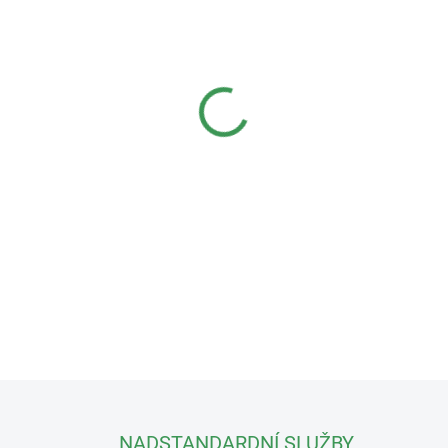
−
+
Bonsaj na obrázku je skutečn
velikosti a křehkosti pouze 
(pro více informací mě konta
časté bonsaje. Jejich odolno
předurčuje. Dužnaté a komplex
kterým stromky vypadají maje
kvalitní misce. Pouze osobní
DETAILNÍ INFORMACE
NADSTANDARDNÍ SLUŽBY