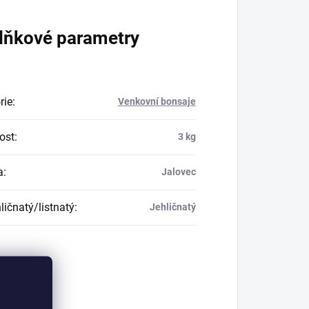
lňkové parametry
rie
:
Venkovní bonsaje
ost
:
3 kg
a
:
Jalovec
ličnatý/listnatý
:
Jehličnatý