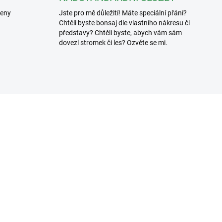
řeny
Jste pro mě důležití! Máte speciální přání?
Chtěli byste bonsaj dle vlastního nákresu či
představy? Chtěli byste, abych vám sám
dovezl stromek či les? Ozvěte se mi.
3307/100
3619
SKLADEM
SKL
(>5 KS)
(>