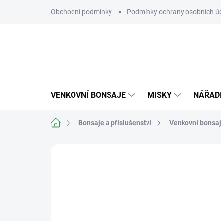
Přejít
Obchodní podmínky
Podmínky ochrany osobních ú
na
obsah
VENKOVNÍ BONSAJE
MISKY
NÁŘAD
Domů
Bonsaje a příslušenství
Venkovní bonsa
Neohodnoceno
Podrobnosti hodn