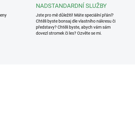
NADSTANDARDNÍ SLUŽBY
řeny
Jste pro mě důležití! Máte speciální přání?
Chtěli byste bonsaj dle vlastního nákresu či
představy? Chtěli byste, abych vám sám
dovezl stromek či les? Ozvěte se mi.
3307/100
3619
SKLADEM
SKL
(>5 KS)
(>