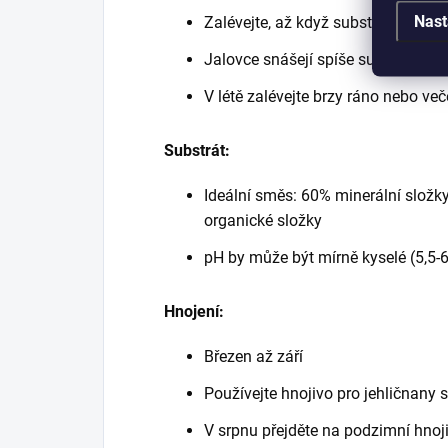
Nast
Zalévejte, až když substrát mírně 
Jalovce snášejí spíše sucho než p
V létě zalévejte brzy ráno nebo več
Substrát:
Ideální směs: 60% minerální slož
organické složky
pH by může být mírně kyselé (5,5-6
Hnojení:
Březen až září
Používejte hnojivo pro jehličnany
V srpnu přejděte na podzimní hnoji