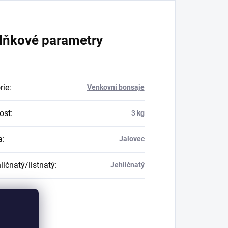
lňkové parametry
rie
:
Venkovní bonsaje
ost
:
3 kg
a
:
Jalovec
ličnatý/listnatý
:
Jehličnatý