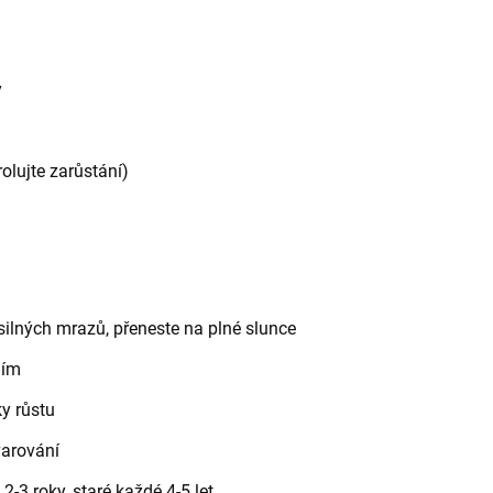
y
olujte zarůstání)
silných mrazů, přeneste na plné slunce
ním
y růstu
varování
2-3 roky, staré každé 4-5 let