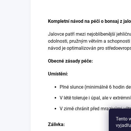
Kompletní návod na péči o bonsaj z jal
Jalovce patří mezi nejoblíbenější jehlič
odolnosti, pružným větvím a schopnosti
návod je optimalizován pro středoevrop
Obecné zásady péče:
Umístění:
Plné slunce (minimálně 6 hodin d
V létě toleruje i úpal, ale v extrém
V zimě chránit před mrazivými vět
Tento 
Zálivka:
vyjadřu