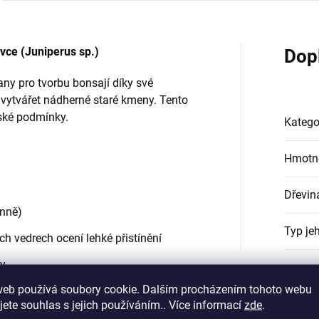
ovce (Juniperus sp.)
Dop
nany pro tvorbu bonsají díky své
 vytvářet nádherné staré kmeny. Tento
ské podmínky.
Katego
Hmotn
Dřevin
enně)
Typ jeh
ních vedrech ocení lehké přistínění
ry
web používá soubory cookie. Dalším procházením tohoto webu
jete souhlas s jejich používáním.. Více informací
zde
.