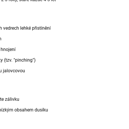
h vedrech lehké přistínění
h
 hnojení
y (tzv. "pinching")
u jalovcovou
te zálivku
s nízkým obsahem dusíku