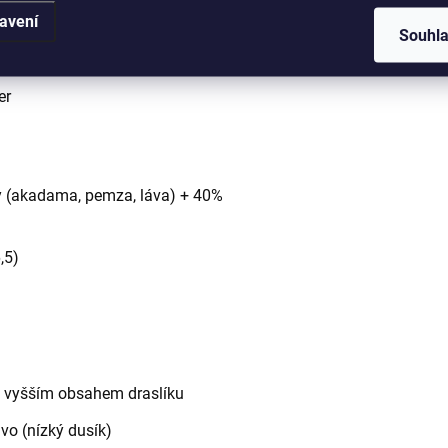
avení
proschne
Souhl
řemokření
er
ky (akadama, pemza, láva) + 40%
,5)
 s vyšším obsahem draslíku
vo (nízký dusík)