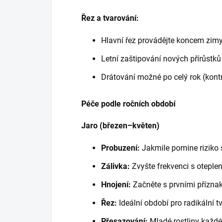
Řez a tvarování:
Hlavní řez provádějte koncem zim
Letní zaštipování nových přírůstků
Drátování možné po celý rok (kontr
Péče podle ročních období
Jaro (březen–květen)
Probuzení:
Jakmile pomine riziko 
Zálivka:
Zvyšte frekvenci s oteple
Hnojení:
Začněte s prvními příznak
Řez:
Ideální období pro radikální t
Přesazování:
Mladé rostliny každé 