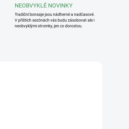
NEOBVYKLÉ NOVINKY
Tradiční bonsaje jsou nádherné a nadčasové.
V příštích sezónách vás budu zásobovat ale i
neobvyklými stromky, jen co dorostou.
/240
2200/BEZ
ADEM
SKLADEM
5 KS)
(>5 KS)