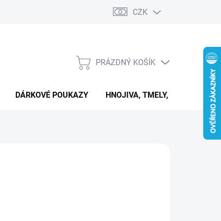
CZK
PRÁZDNÝ KOŠÍK
NÁKUPNÍ
KOŠÍK
DÁRKOVÉ POUKAZY
HNOJIVA, TMELY, PASTY A DAL