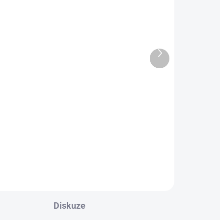
Plastová miska
23x17x8cm
40 Kč
od
Další
produkt
Detail
l
é
 🌱
m
 a
pro
Diskuze