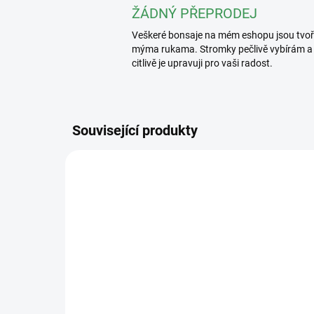
ŽÁDNÝ PŘEPRODEJ
Veškeré bonsaje na mém eshopu jsou tvo
mýma rukama. Stromky pečlivě vybírám a
citlivě je upravuji pro vaši radost.
Související produkty
2389/2 L
SKLADEM