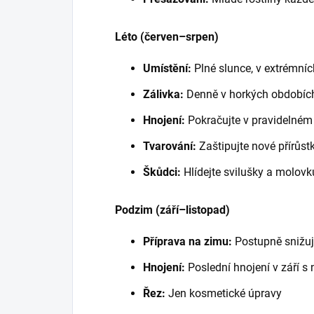
Léto (červen–srpen)
Umístění:
Plné slunce, v extrémníc
Zálivka:
Denně v horkých obdobíc
Hnojení:
Pokračujte v pravidelném
Tvarování:
Zaštipujte nové přírůstk
Škůdci:
Hlídejte svilušky a molovk
Podzim (září–listopad)
Příprava na zimu:
Postupně snižuj
Hnojení:
Poslední hnojení v září 
Řez:
Jen kosmetické úpravy