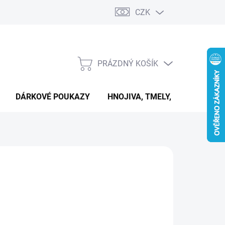
CZK
PRÁZDNÝ KOŠÍK
NÁKUPNÍ
KOŠÍK
DÁRKOVÉ POUKAZY
HNOJIVA, TMELY, PASTY A DAL