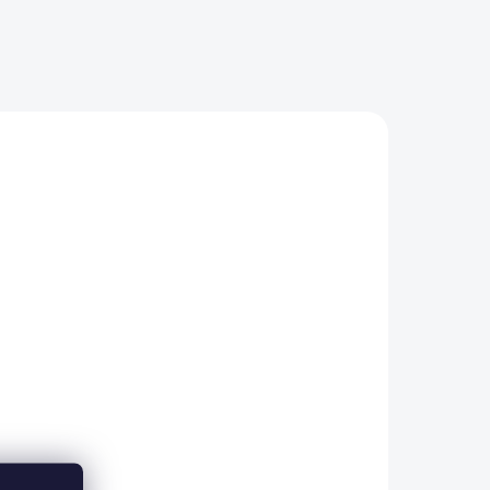
/2 L
ADEM
5 KS)