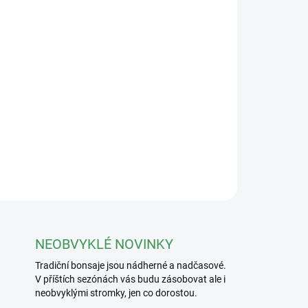
Přidat do košíku
jím 70x20x35mm
ZEPTAT SE
NEOBVYKLÉ NOVINKY
Tradiční bonsaje jsou nádherné a nadčasové.
V příštích sezónách vás budu zásobovat ale i
neobvyklými stromky, jen co dorostou.