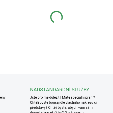
−
+
Keramická figurka k bonsa
Hmotnost: 35g
DETAILNÍ INFORMACE
NADSTANDARDNÍ SLUŽBY
řeny
Jste pro mě důležití! Máte speciální přání?
Chtěli byste bonsaj dle vlastního nákresu či
představy? Chtěli byste, abych vám sám
dovezl stromek či les? Ozvěte se mi.