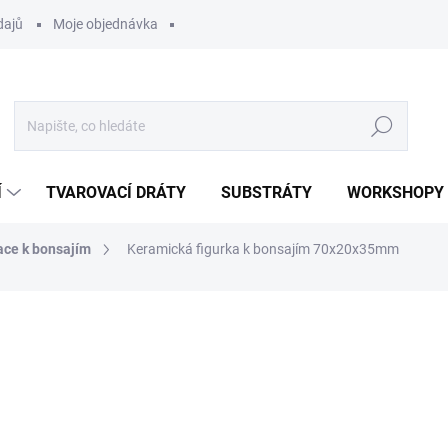
dajů
Moje objednávka
Hledat
Í
TVAROVACÍ DRÁTY
SUBSTRÁTY
WORKSHOPY
ace k bonsajím
Keramická figurka k bonsajím 70x20x35mm
ocení
75 Kč
Měrná
SKLADEM
(>5 KS)
cena:
MOŽNOSTI DORUČENÍ