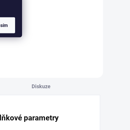
l
asím
ě
ry.
ný,
Diskuze
lňkové parametry