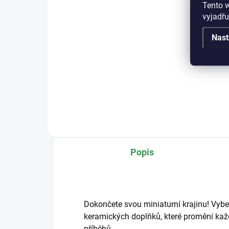
Tento 
Detail
vyjadřu
Kval
Nast
mis
Popis
Dokončete svou miniaturní krajinu! Vybe
keramických doplňků, které promění každ
příběhů.