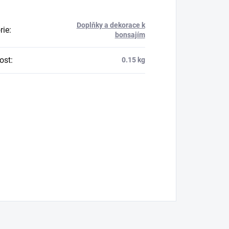
Doplňky a dekorace k
rie
:
bonsajím
ost
:
0.15 kg