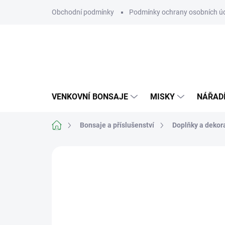
Přejít
Obchodní podmínky
Podmínky ochrany osobních ú
na
obsah
VENKOVNÍ BONSAJE
MISKY
NÁŘAD
Domů
Bonsaje a příslušenství
Doplňky a dekor
Neohodnoceno
Podrobnosti hodn