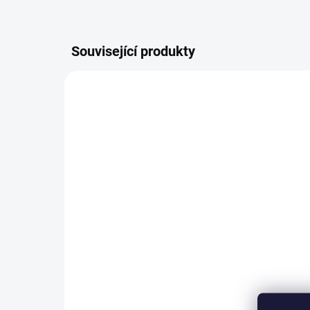
Související produkty
2200/BEZ
SKLADEM
(>5 KS)
Plastová miska
Pl
23x17x8cm
36
40 Kč
od
od