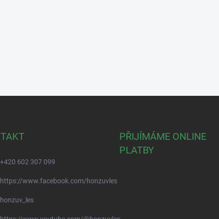
TAKT
PŘIJÍMÁME ONLINE
PLATBY
+420 602 307 099
https://www.facebook.com/honzuvles
honzuv_les
https://www.youtube.com/@honzuvles