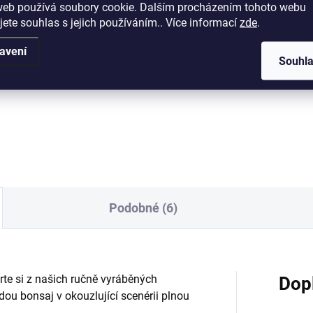
web používá soubory cookie. Dalším procházením tohoto webu
Detail
Měrná
od 16,80 Kč / 1 l
jete souhlas s jejich používáním.. Více informací
zde
.
cena:
Detai
itní plastová bonsajová
avení
Souhl
ka o rozměrech 36x27x11cm.
Univerzální substrát na téměř
všechny druhy jehličnatých
bonsají (vyjma Azalek), pečliv
namíchaný dle vlastní receptu
Substrát je dostatečně vzduš
skvěle zadržuje živiny...
Podobné (6)
rte si z našich ručně vyráběných
Dop
ou bonsaj v okouzlující scenérii plnou