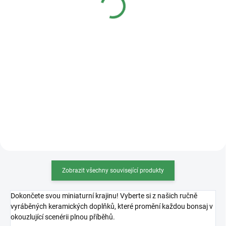
Detail
Detail
Kvalitní plastová bonsajová
miska o rozměrech 36x27x11cm.
Zobrazit všechny související produkty
Dokončete svou miniaturní krajinu! Vyberte si z našich ručně
vyráběných keramických doplňků, které promění každou bonsaj v
okouzlující scenérii plnou příběhů.