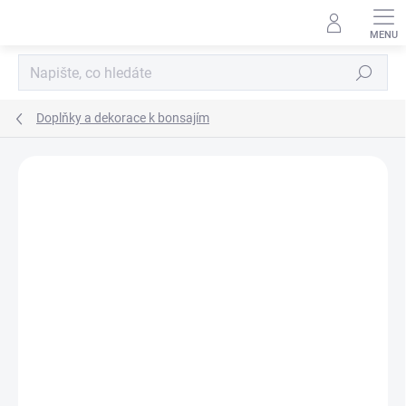
Přejít
na
obsah
Hledat
Doplňky a dekorace k bonsajím
Neohodnoceno
Podrobnosti hodnocení