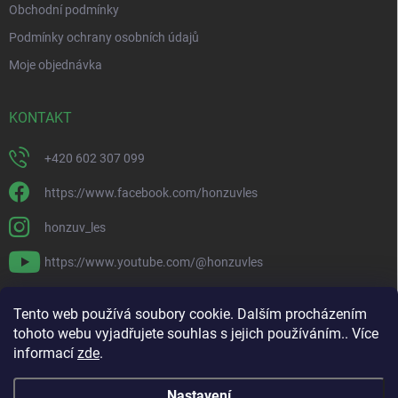
Obchodní podmínky
Podmínky ochrany osobních údajů
Moje objednávka
KONTAKT
+420 602 307 099
https://www.facebook.com/honzuvles
honzuv_les
https://www.youtube.com/@honzuvles
PŘIJÍMÁME ONLINE PLATBY
Tento web používá soubory cookie. Dalším procházením
tohoto webu vyjadřujete souhlas s jejich používáním.. Více
informací
zde
.
Nastavení