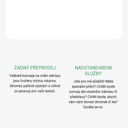
Hmotnost: 52g
DETAILNÍ INFORMACE
ZEPTAT SE
ŽÁDNÝ PŘEPRODEJ
NADSTANDARDNÍ
SLUŽBY
Veškeré bonsaje na mém eshopu
jsou tvořeny mýma rukama.
Jste pro mě důležití! Máte
Stromky pečlivě vybírám a citlivě
speciální přání? Chtěli byste
je upravuji pro vaši radost.
bonsaj dle vlastního nákresu či
představy? Chtěli byste, abych
vám sám dovezl stromek či les?
Ozvěte se mi.