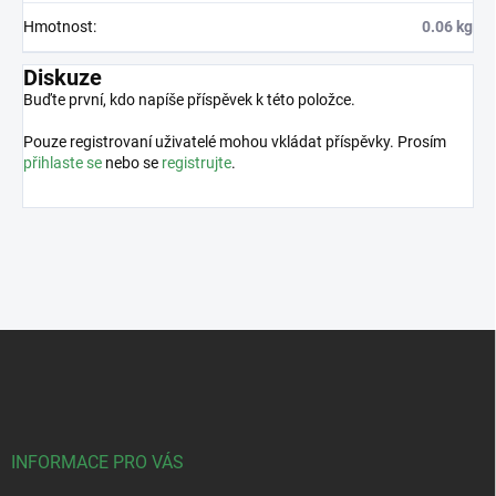
Hmotnost
:
0.06 kg
Diskuze
Buďte první, kdo napíše příspěvek k této položce.
Pouze registrovaní uživatelé mohou vkládat příspěvky. Prosím
přihlaste se
nebo se
registrujte
.
Z
á
p
a
t
í
INFORMACE PRO VÁS