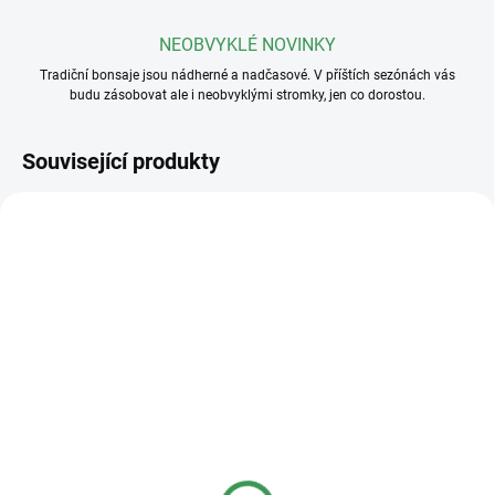
NEOBVYKLÉ NOVINKY
Tradiční bonsaje jsou nádherné a nadčasové. V příštích sezónách vás
budu zásobovat ale i neobvyklými stromky, jen co dorostou.
Související produkty
SKLADEM
SKLADEM
(>5 KS)
(>5 KS)
Plastová miska
Plastová miska
23x17x8cm
36x27x11cm
40 Kč
95 Kč
od
od