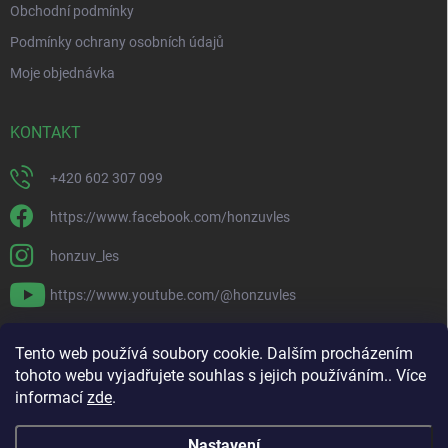
Obchodní podmínky
Podmínky ochrany osobních údajů
Moje objednávka
KONTAKT
+420 602 307 099
https://www.facebook.com/honzuvles
honzuv_les
https://www.youtube.com/@honzuvles
PŘIJÍMÁME ONLINE PLATBY
Tento web používá soubory cookie. Dalším procházením
tohoto webu vyjadřujete souhlas s jejich používáním.. Více
informací
zde
.
Nastavení