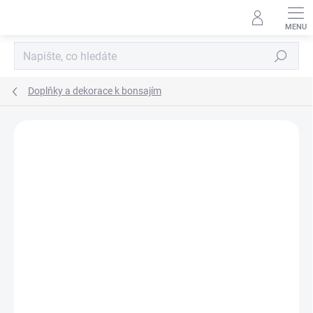
Přejít
na
obsah
Hledat
Doplňky a dekorace k bonsajím
Neohodnoceno
Podrobnosti hodnocení