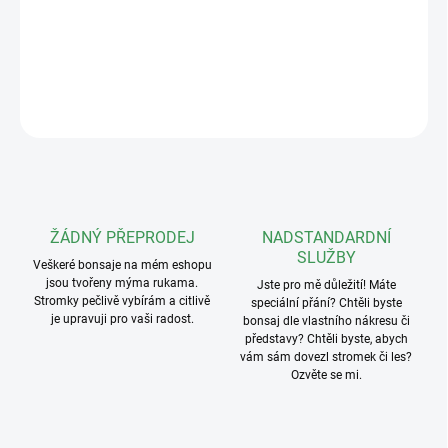
Hmotnost: 140g
DETAILNÍ INFORMACE
ZEPTAT SE
ŽÁDNÝ PŘEPRODEJ
NADSTANDARDNÍ
SLUŽBY
Veškeré bonsaje na mém eshopu
jsou tvořeny mýma rukama.
Jste pro mě důležití! Máte
Stromky pečlivě vybírám a citlivě
speciální přání? Chtěli byste
je upravuji pro vaši radost.
bonsaj dle vlastního nákresu či
představy? Chtěli byste, abych
vám sám dovezl stromek či les?
Ozvěte se mi.