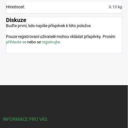
Hmotnost
:
0.15 kg
Diskuze
Buďte první, kdo napíše příspěvek k této položce.
Pouze registrovaní uživatelé mohou vkládat příspěvky. Prosím
přihlaste se
nebo se
registrujte
.
Z
á
p
a
t
í
INFORMACE PRO VÁS