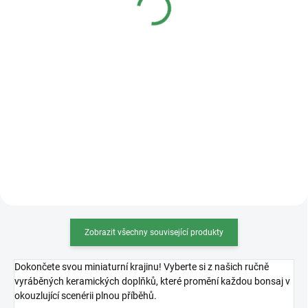
Detail
Detail
Kvalitní plastová bonsajová
miska o rozměrech 36x27x11cm.
Zobrazit všechny související produkty
Dokončete svou miniaturní krajinu! Vyberte si z našich ručně
vyráběných keramických doplňků, které promění každou bonsaj v
okouzlující scenérii plnou příběhů.