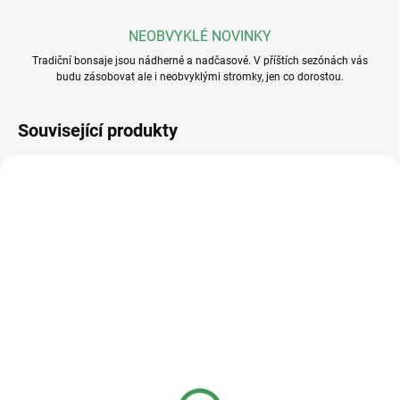
NEOBVYKLÉ NOVINKY
Tradiční bonsaje jsou nádherné a nadčasové. V příštích sezónách vás
budu zásobovat ale i neobvyklými stromky, jen co dorostou.
Související produkty
SKLADEM
SKLADEM
(>5 KS)
(>5 KS)
Plastová miska
Plastová miska
23x17x8cm
36x27x11cm
40 Kč
95 Kč
od
od