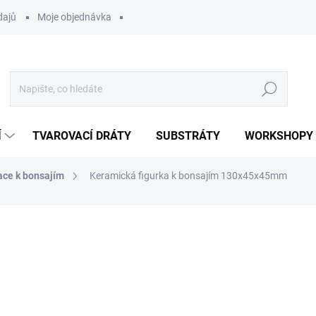
dajů
Moje objednávka
Hledat
Í
TVAROVACÍ DRÁTY
SUBSTRÁTY
WORKSHOPY
ace k bonsajím
Keramická figurka k bonsajím 130x45x45mm
ocení
60 Kč
Měrná
SKLADEM
(>5 KS)
cena:
MOŽNOSTI DORUČENÍ