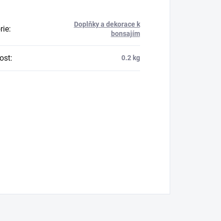
Doplňky a dekorace k
rie
:
bonsajím
ost
:
0.2 kg