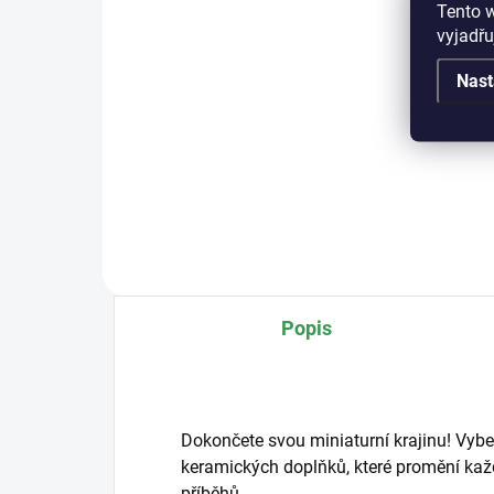
Tento 
Detail
vyjadřu
Kval
Nast
mis
Popis
Dokončete svou miniaturní krajinu! Vybe
keramických doplňků, které promění každ
příběhů.