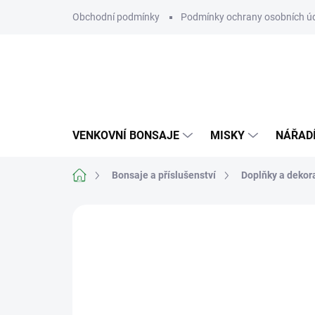
Přejít
Obchodní podmínky
Podmínky ochrany osobních ú
na
obsah
VENKOVNÍ BONSAJE
MISKY
NÁŘAD
Domů
Bonsaje a příslušenství
Doplňky a dekor
Neohodnoceno
Podrobnosti hodn