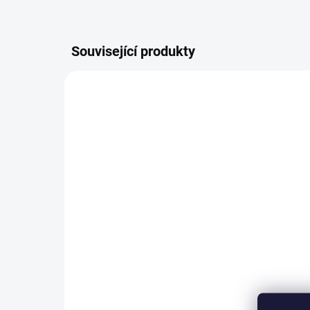
Související produkty
2200/BEZ
SKLADEM
(>5 KS)
Plastová miska
Pl
23x17x8cm
36
40 Kč
od
od