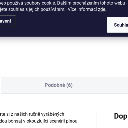
web používá soubory cookie. Dalším procházením tohoto webu
Detail
Měrná
od 16,80 Kč / 1 l
jete souhlas s jejich používáním.. Více informací
zde
.
cena:
Detai
itní plastová bonsajová
avení
Souhl
ka o rozměrech 36x27x11cm.
Univerzální substrát na téměř
všechny druhy jehličnatých
bonsají (vyjma Azalek), pečliv
namíchaný dle vlastní receptu
Substrát je dostatečně vzduš
skvěle zadržuje živiny...
Podobné (6)
rte si z našich ručně vyráběných
Dop
ou bonsaj v okouzlující scenérii plnou