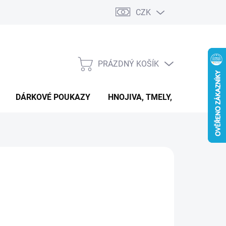
CZK
PRÁZDNÝ KOŠÍK
NÁKUPNÍ
KOŠÍK
DÁRKOVÉ POUKAZY
HNOJIVA, TMELY, PASTY A DAL