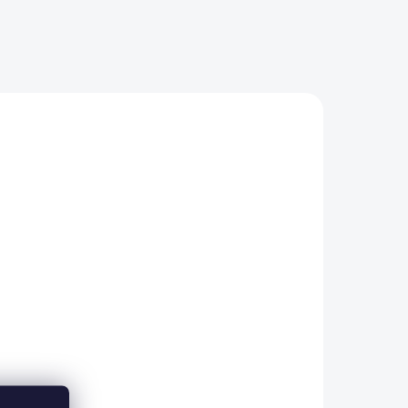
/2 L
ADEM
5 KS)