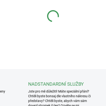
−
+
Keramická figurka k bonsa
Hmotnost: 145g
DETAILNÍ INFORMACE
NADSTANDARDNÍ SLUŽBY
řeny
Jste pro mě důležití! Máte speciální přání?
Chtěli byste bonsaj dle vlastního nákresu či
představy? Chtěli byste, abych vám sám
dovezl stromek či les? Ozvěte se mi.