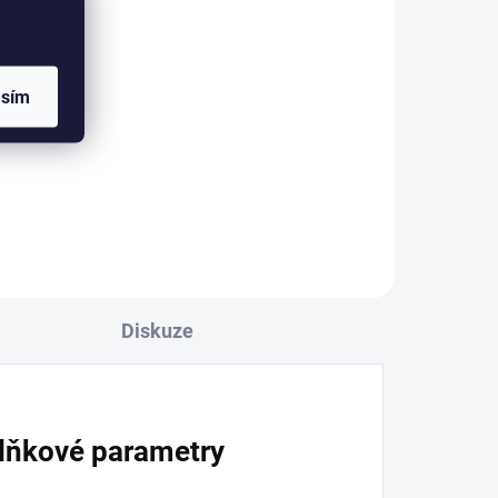
l
asím
ě
ry.
ný,
Diskuze
lňkové parametry