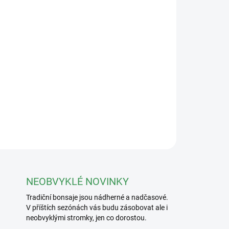
Přidat do košíku
jím 130x45x45mm
ZEPTAT SE
NEOBVYKLÉ NOVINKY
Tradiční bonsaje jsou nádherné a nadčasové.
V příštích sezónách vás budu zásobovat ale i
neobvyklými stromky, jen co dorostou.