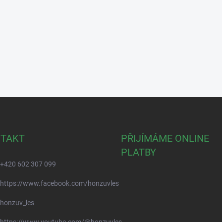
TAKT
PŘIJÍMÁME ONLINE
PLATBY
+420 602 307 099
https://www.facebook.com/honzuvles
honzuv_les
https://www.youtube.com/@honzuvles