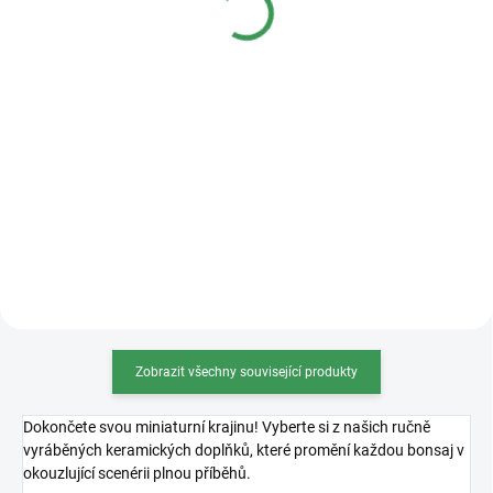
Detail
Detail
Kvalitní plastová bonsajová
miska o rozměrech 36x27x11cm.
Zobrazit všechny související produkty
Dokončete svou miniaturní krajinu! Vyberte si z našich ručně
vyráběných keramických doplňků, které promění každou bonsaj v
okouzlující scenérii plnou příběhů.