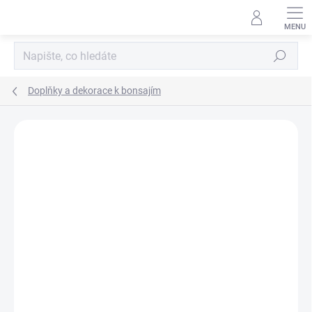
Přejít
na
obsah
Hledat
Doplňky a dekorace k bonsajím
Neohodnoceno
Podrobnosti hodnocení