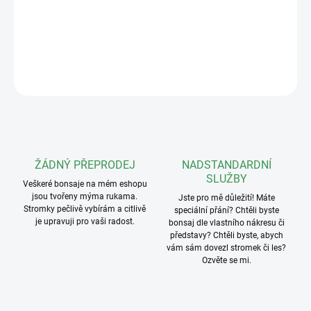
Hmotnost: 85g
DETAILNÍ INFORMACE
ZEPTAT SE
ŽÁDNÝ PŘEPRODEJ
NADSTANDARDNÍ
SLUŽBY
Veškeré bonsaje na mém eshopu
jsou tvořeny mýma rukama.
Jste pro mě důležití! Máte
Stromky pečlivě vybírám a citlivě
speciální přání? Chtěli byste
je upravuji pro vaši radost.
bonsaj dle vlastního nákresu či
představy? Chtěli byste, abych
vám sám dovezl stromek či les?
Ozvěte se mi.