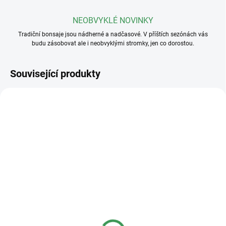
NEOBVYKLÉ NOVINKY
Tradiční bonsaje jsou nádherné a nadčasové. V příštích sezónách vás
budu zásobovat ale i neobvyklými stromky, jen co dorostou.
Související produkty
SKLADEM
SKLADEM
(>5 KS)
(>5 KS)
Plastová miska
Plastová miska
23x17x8cm
36x27x11cm
40 Kč
95 Kč
od
od