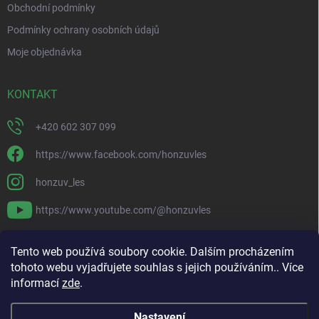
Obchodní podmínky
Podmínky ochrany osobních údajů
Moje objednávka
KONTAKT
+420 602 307 099
https://www.facebook.com/honzuvles
honzuv_les
https://www.youtube.com/@honzuvles
PŘIJÍMÁME ONLINE PLATBY
Tento web používá soubory cookie. Dalším procházením
tohoto webu vyjadřujete souhlas s jejich používáním.. Více
informací
zde
.
Nastavení