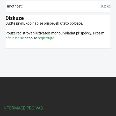
Hmotnost
:
0.2 kg
Diskuze
Buďte první, kdo napíše příspěvek k této položce.
Pouze registrovaní uživatelé mohou vkládat příspěvky. Prosím
přihlaste se
nebo se
registrujte
.
Z
á
p
a
t
í
INFORMACE PRO VÁS