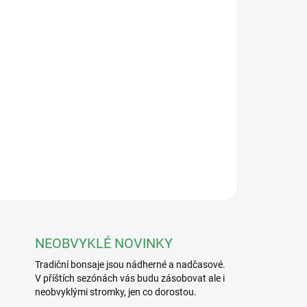
Přidat do košíku
jím 18x19x55mm
ZEPTAT SE
NEOBVYKLÉ NOVINKY
Tradiční bonsaje jsou nádherné a nadčasové.
V příštích sezónách vás budu zásobovat ale i
neobvyklými stromky, jen co dorostou.