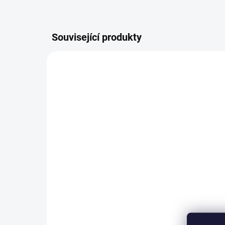
Související produkty
2200/BEZ
SKLADEM
(>5 KS)
Plastová miska
Pl
23x17x8cm
36
40 Kč
od
od