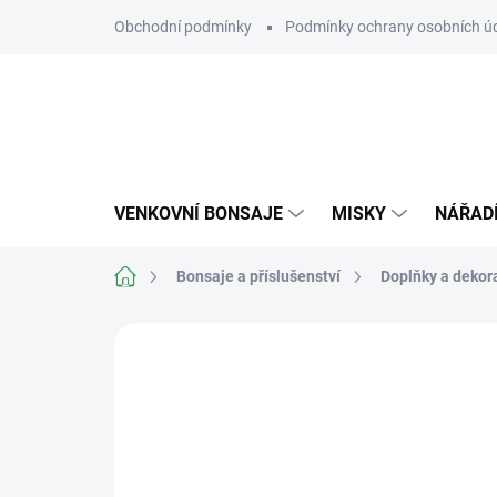
Přejít
Obchodní podmínky
Podmínky ochrany osobních ú
na
obsah
VENKOVNÍ BONSAJE
MISKY
NÁŘAD
Domů
Bonsaje a příslušenství
Doplňky a dekor
Neohodnoceno
Podrobnosti hodn