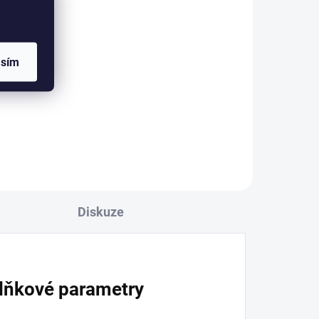
l
asím
ě
ry.
ný,
Diskuze
lňkové parametry