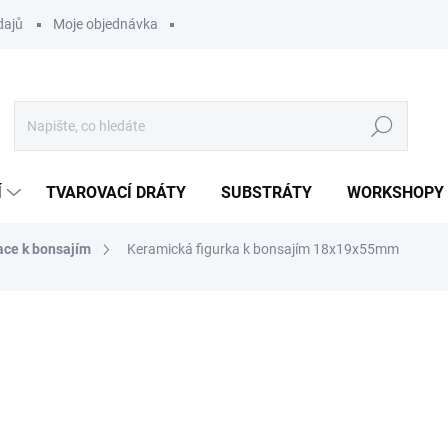
dajů
Moje objednávka
Hledat
Í
TVAROVACÍ DRÁTY
SUBSTRÁTY
WORKSHOPY
ace k bonsajím
Keramická figurka k bonsajím 18x19x55mm
ocení
25 Kč
Měrná
SKLADEM
(>5 KS)
cena:
MOŽNOSTI DORUČENÍ