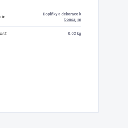
Doplňky a dekorace k
rie
:
bonsajím
ost
:
0.02 kg