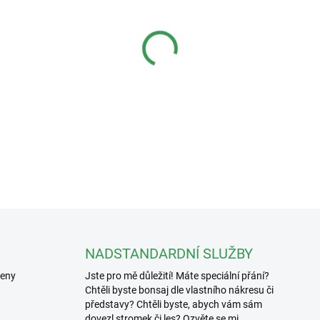
−
+
Keramická figurka k bonsa
Hmotnost: 14g
DETAILNÍ INFORMACE
NADSTANDARDNÍ SLUŽBY
řeny
Jste pro mě důležití! Máte speciální přání?
Chtěli byste bonsaj dle vlastního nákresu či
představy? Chtěli byste, abych vám sám
dovezl stromek či les? Ozvěte se mi.