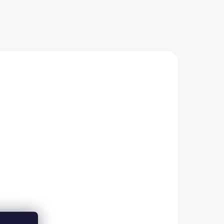
/2 L
ADEM
5 KS)