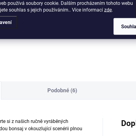
web používá soubory cookie. Dalším procházením tohoto webu
Detail
Měrná
od 16,80 Kč / 1 l
jete souhlas s jejich používáním.. Více informací
zde
.
cena:
Detai
itní plastová bonsajová
avení
Souhl
ka o rozměrech 36x27x11cm.
Univerzální substrát na téměř
všechny druhy jehličnatých
bonsají (vyjma Azalek), pečliv
namíchaný dle vlastní receptu
Substrát je dostatečně vzduš
skvěle zadržuje živiny...
Podobné (6)
rte si z našich ručně vyráběných
Dop
ou bonsaj v okouzlující scenérii plnou