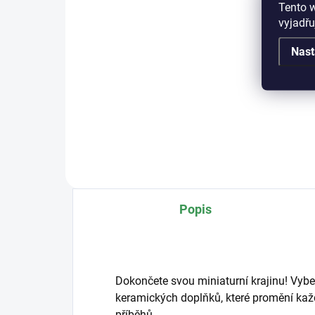
Tento 
Detail
vyjadřu
Kval
Nast
mis
Popis
Dokončete svou miniaturní krajinu! Vybe
keramických doplňků, které promění každ
příběhů.