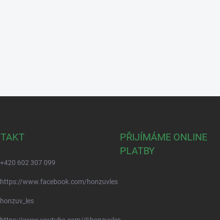
TAKT
PŘIJÍMÁME ONLINE
PLATBY
+420 602 307 099
https://www.facebook.com/honzuvles
honzuv_les
https://www.youtube.com/@honzuvles