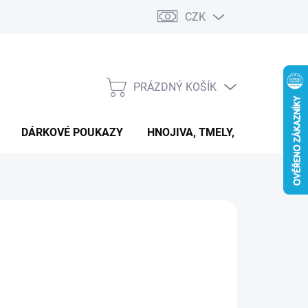
CZK
PRÁZDNÝ KOŠÍK
NÁKUPNÍ
KOŠÍK
DÁRKOVÉ POUKAZY
HNOJIVA, TMELY, PASTY A DAL