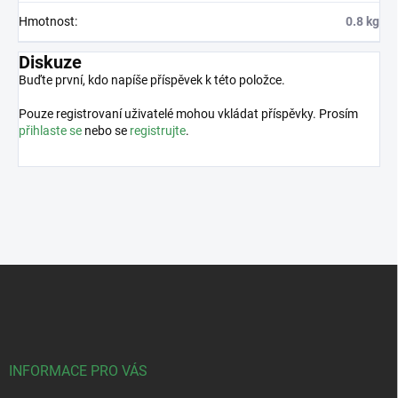
Hmotnost
:
0.8 kg
Diskuze
Buďte první, kdo napíše příspěvek k této položce.
Pouze registrovaní uživatelé mohou vkládat příspěvky. Prosím
přihlaste se
nebo se
registrujte
.
Z
á
p
a
t
í
INFORMACE PRO VÁS