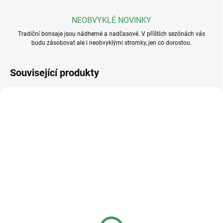
NEOBVYKLÉ NOVINKY
Tradiční bonsaje jsou nádherné a nadčasové. V příštích sezónách vás
budu zásobovat ale i neobvyklými stromky, jen co dorostou.
Související produkty
SKLADEM
SKLADEM
(>5 KS)
(>5 KS)
Plastová miska
Plastová miska
23x17x8cm
36x27x11cm
40 Kč
95 Kč
od
od