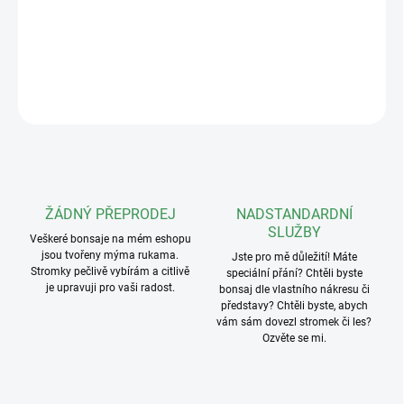
Hmotnost: 800g
DETAILNÍ INFORMACE
ZEPTAT SE
ŽÁDNÝ PŘEPRODEJ
NADSTANDARDNÍ
SLUŽBY
Veškeré bonsaje na mém eshopu
jsou tvořeny mýma rukama.
Jste pro mě důležití! Máte
Stromky pečlivě vybírám a citlivě
speciální přání? Chtěli byste
je upravuji pro vaši radost.
bonsaj dle vlastního nákresu či
představy? Chtěli byste, abych
vám sám dovezl stromek či les?
Ozvěte se mi.