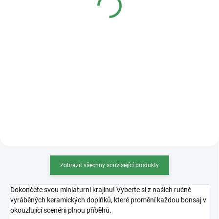
Detail
Detail
Kvalitní plastová bonsajová
miska o rozměrech 36x27x11cm.
Zobrazit všechny související produkty
Dokončete svou miniaturní krajinu! Vyberte si z našich ručně
vyráběných keramických doplňků, které promění každou bonsaj v
okouzlující scenérii plnou příběhů.