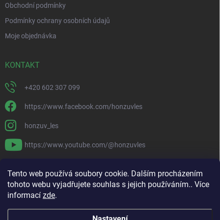
Obchodní podmínky
Podmínky ochrany osobních údajů
Moje objednávka
KONTAKT
+420 602 307 099
https://www.facebook.com/honzuvles
honzuv_les
https://www.youtube.com/@honzuvles
PŘIJÍMÁME ONLINE PLATBY
Tento web používá soubory cookie. Dalším procházením
tohoto webu vyjadřujete souhlas s jejich používáním.. Více
informací
zde
.
Nastavení