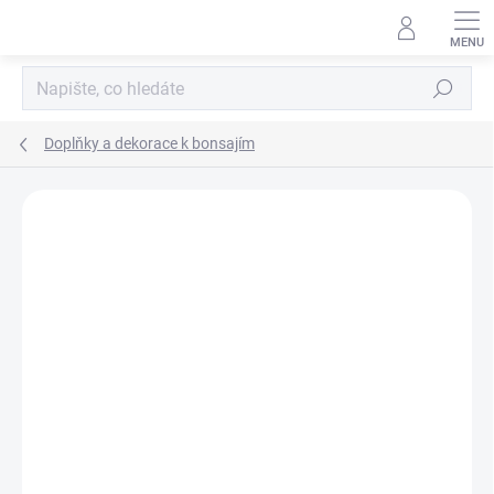
Přejít
na
obsah
Hledat
Doplňky a dekorace k bonsajím
Neohodnoceno
Podrobnosti hodnocení