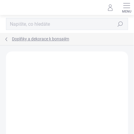
Přejít
na
obsah
Hledat
Doplňky a dekorace k bonsajím
Neohodnoceno
Podrobnosti hodnocení