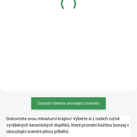
Detail
Detail
Kvalitní plastová bonsajová
miska o rozměrech 36x27x11cm.
Zobrazit všechny související produkty
Dokončete svou miniaturní krajinu! Vyberte si z našich ručně
vyráběných keramických doplňků, které promění každou bonsaj v
okouzlující scenérii plnou příběhů.