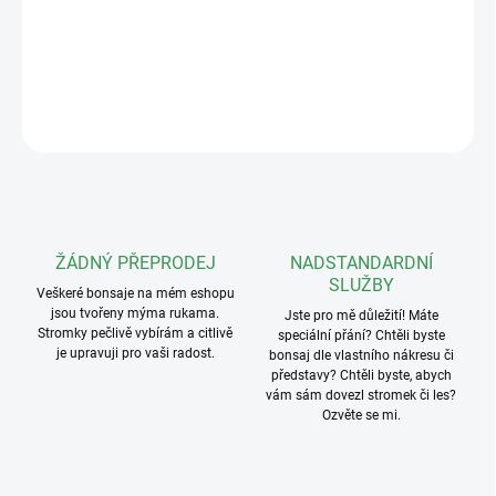
Hmotnost: 1208g
DETAILNÍ INFORMACE
ZEPTAT SE
ŽÁDNÝ PŘEPRODEJ
NADSTANDARDNÍ
SLUŽBY
Veškeré bonsaje na mém eshopu
jsou tvořeny mýma rukama.
Jste pro mě důležití! Máte
Stromky pečlivě vybírám a citlivě
speciální přání? Chtěli byste
je upravuji pro vaši radost.
bonsaj dle vlastního nákresu či
představy? Chtěli byste, abych
vám sám dovezl stromek či les?
Ozvěte se mi.