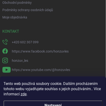
Obchodní podmínky
Podmínky ochrany osobních údajů
Moje objednávka
KONTAKT
+420 602 307 099
https://www.facebook.com/honzuvles
honzuv_les
https://www.youtube.com/@honzuvles
PŘIJÍMÁME ONLINE PLATBY
Tento web používá soubory cookie. Dalším procházením
tohoto webu vyjadřujete souhlas s jejich používáním.. Více
informací
zde
.
Nastavení