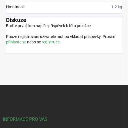
Hmotnost
:
1.2 kg
Diskuze
Buďte první, kdo napíše příspěvek k této položce.
Pouze registrovaní uživatelé mohou vkládat příspěvky. Prosím
přihlaste se
nebo se
registrujte
.
Z
á
p
a
t
í
INFORMACE PRO VÁS