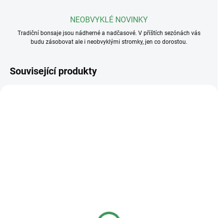
NEOBVYKLÉ NOVINKY
Tradiční bonsaje jsou nádherné a nadčasové. V příštích sezónách vás
budu zásobovat ale i neobvyklými stromky, jen co dorostou.
Související produkty
SKLADEM
SKLADEM
(>5 KS)
(>5 KS)
Plastová miska
Plastová miska
23x17x8cm
36x27x11cm
40 Kč
95 Kč
od
od