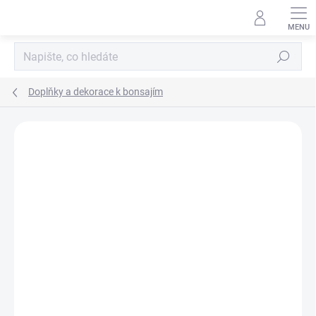
Přejít
na
obsah
Hledat
Doplňky a dekorace k bonsajím
Neohodnoceno
Podrobnosti hodnocení