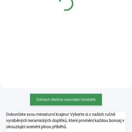
Detail
Detail
Kvalitní plastová bonsajová
miska o rozměrech 36x27x11cm.
Zobrazit všechny související produkty
Dokončete svou miniaturní krajinu! Vyberte si z našich ručně
vyráběných keramických doplňků, které promění každou bonsaj v
okouzlující scenérii plnou příběhů.