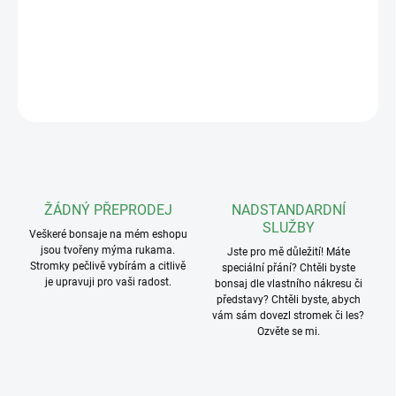
Hmotnost: 111g
DETAILNÍ INFORMACE
ZEPTAT SE
ŽÁDNÝ PŘEPRODEJ
NADSTANDARDNÍ
SLUŽBY
Veškeré bonsaje na mém eshopu
jsou tvořeny mýma rukama.
Jste pro mě důležití! Máte
Stromky pečlivě vybírám a citlivě
speciální přání? Chtěli byste
je upravuji pro vaši radost.
bonsaj dle vlastního nákresu či
představy? Chtěli byste, abych
vám sám dovezl stromek či les?
Ozvěte se mi.