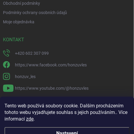
Obchodní podmínky
Podmínky ochrany osobních údajů
Moje objednávka
KONTAKT
+420 602 307 099
https://www.facebook.com/honzuvles
honzuv_les
https://www.youtube.com/@honzuvles
PŘIJÍMÁME ONLINE PLATBY
Tento web používá soubory cookie. Dalším procházením
tohoto webu vyjadřujete souhlas s jejich používáním.. Více
informací
zde
.
Nastavení