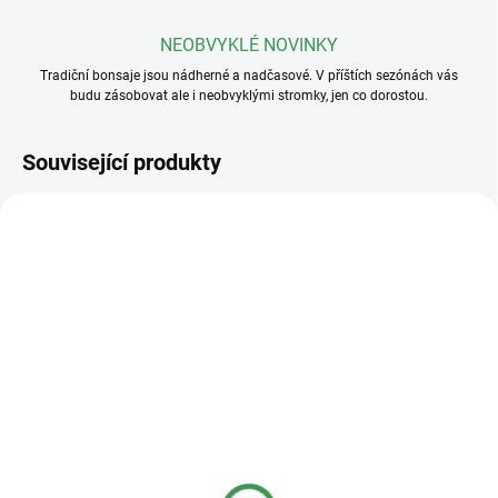
NEOBVYKLÉ NOVINKY
Tradiční bonsaje jsou nádherné a nadčasové. V příštích sezónách vás
budu zásobovat ale i neobvyklými stromky, jen co dorostou.
Související produkty
SKLADEM
SKLADEM
(>5 KS)
(>5 KS)
Plastová miska
Plastová miska
23x17x8cm
36x27x11cm
40 Kč
95 Kč
od
od