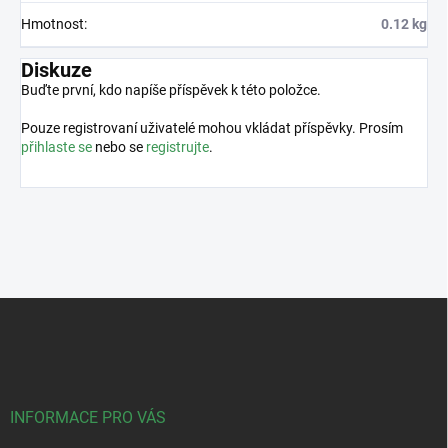
Hmotnost
:
0.12 kg
Diskuze
Buďte první, kdo napíše příspěvek k této položce.
Pouze registrovaní uživatelé mohou vkládat příspěvky. Prosím
přihlaste se
nebo se
registrujte
.
Z
á
p
a
t
í
INFORMACE PRO VÁS