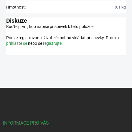
Hmotnost
:
0.1 kg
Diskuze
Buďte první, kdo napíše příspěvek k této položce.
Pouze registrovaní uživatelé mohou vkládat příspěvky. Prosím
přihlaste se
nebo se
registrujte
.
Z
á
p
a
t
í
INFORMACE PRO VÁS