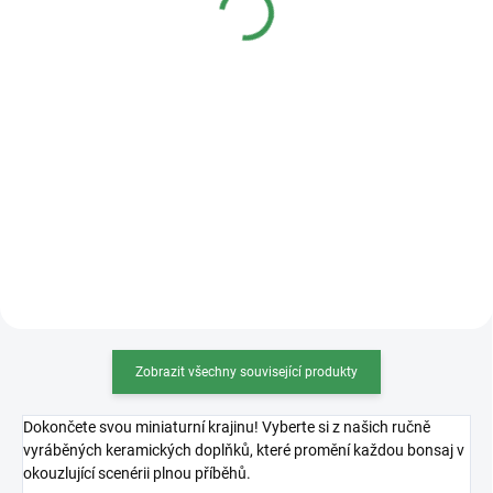
Detail
Detail
Kvalitní plastová bonsajová
miska o rozměrech 36x27x11cm.
Zobrazit všechny související produkty
Dokončete svou miniaturní krajinu! Vyberte si z našich ručně
vyráběných keramických doplňků, které promění každou bonsaj v
okouzlující scenérii plnou příběhů.