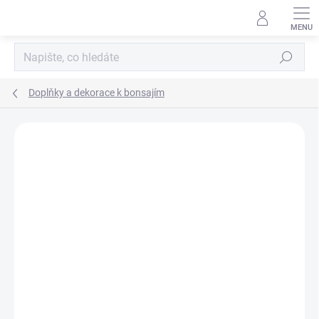
Přejít
na
obsah
Hledat
Doplňky a dekorace k bonsajím
Neohodnoceno
Podrobnosti hodnocení