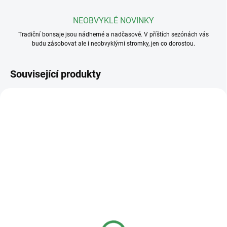
NEOBVYKLÉ NOVINKY
Tradiční bonsaje jsou nádherné a nadčasové. V příštích sezónách vás
budu zásobovat ale i neobvyklými stromky, jen co dorostou.
Související produkty
SKLADEM
SKLADEM
(>5 KS)
(>5 KS)
Plastová miska
Plastová miska
23x17x8cm
36x27x11cm
40 Kč
95 Kč
od
od