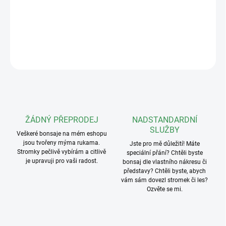
Hmotnost: 81g
DETAILNÍ INFORMACE
ZEPTAT SE
ŽÁDNÝ PŘEPRODEJ
NADSTANDARDNÍ
SLUŽBY
Veškeré bonsaje na mém eshopu
jsou tvořeny mýma rukama.
Jste pro mě důležití! Máte
Stromky pečlivě vybírám a citlivě
speciální přání? Chtěli byste
je upravuji pro vaši radost.
bonsaj dle vlastního nákresu či
představy? Chtěli byste, abych
vám sám dovezl stromek či les?
Ozvěte se mi.