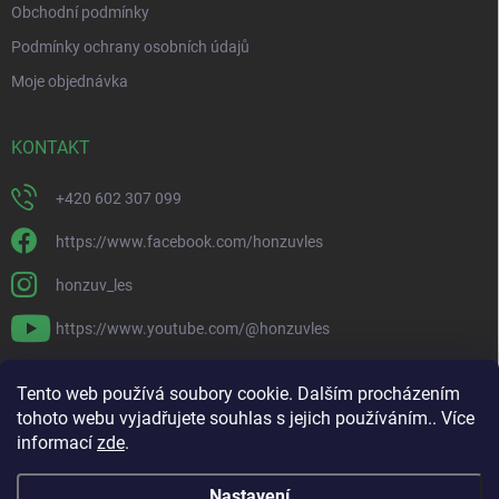
Obchodní podmínky
Podmínky ochrany osobních údajů
Moje objednávka
KONTAKT
+420 602 307 099
https://www.facebook.com/honzuvles
honzuv_les
https://www.youtube.com/@honzuvles
PŘIJÍMÁME ONLINE PLATBY
Tento web používá soubory cookie. Dalším procházením
tohoto webu vyjadřujete souhlas s jejich používáním.. Více
informací
zde
.
Nastavení