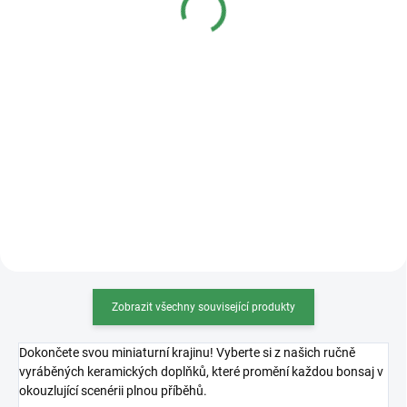
Detail
Detail
Kvalitní plastová bonsajová
miska o rozměrech 36x27x11cm.
Zobrazit všechny související produkty
Dokončete svou miniaturní krajinu! Vyberte si z našich ručně
vyráběných keramických doplňků, které promění každou bonsaj v
okouzlující scenérii plnou příběhů.