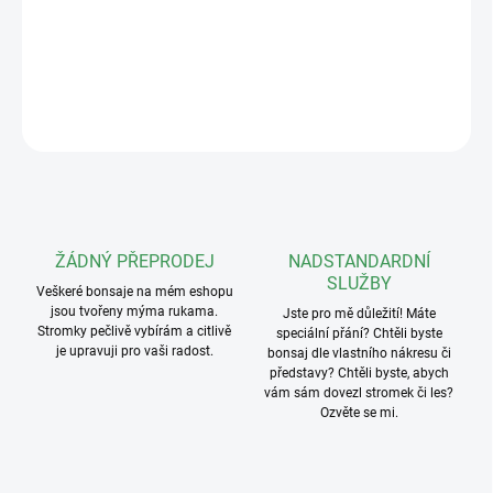
Hmotnost: 105g
DETAILNÍ INFORMACE
ZEPTAT SE
ŽÁDNÝ PŘEPRODEJ
NADSTANDARDNÍ
SLUŽBY
Veškeré bonsaje na mém eshopu
jsou tvořeny mýma rukama.
Jste pro mě důležití! Máte
Stromky pečlivě vybírám a citlivě
speciální přání? Chtěli byste
je upravuji pro vaši radost.
bonsaj dle vlastního nákresu či
představy? Chtěli byste, abych
vám sám dovezl stromek či les?
Ozvěte se mi.