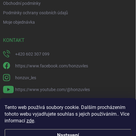
Obchodní podmínky
Podmínky ochrany osobních údajů
Moje objednávka
KONTAKT
+420 602 307 099
https://www.facebook.com/honzuvles
honzuv_les
https://www.youtube.com/@honzuvles
PŘIJÍMÁME ONLINE PLATBY
Tento web používá soubory cookie. Dalším procházením
tohoto webu vyjadřujete souhlas s jejich používáním.. Více
informací
zde
.
Nastavení