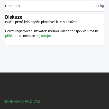
Hmotnost
:
0.1 kg
Diskuze
Buďte první, kdo napíše příspěvek k této položce.
Pouze registrovaní uživatelé mohou vkládat příspěvky. Prosím
přihlaste se
nebo se
registrujte
.
Z
á
p
a
t
í
INFORMACE PRO VÁS