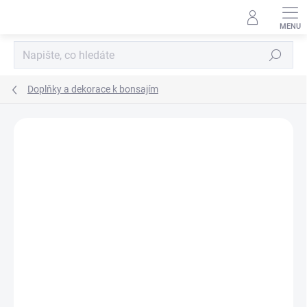
Přejít
na
obsah
Hledat
Doplňky a dekorace k bonsajím
Neohodnoceno
Podrobnosti hodnocení