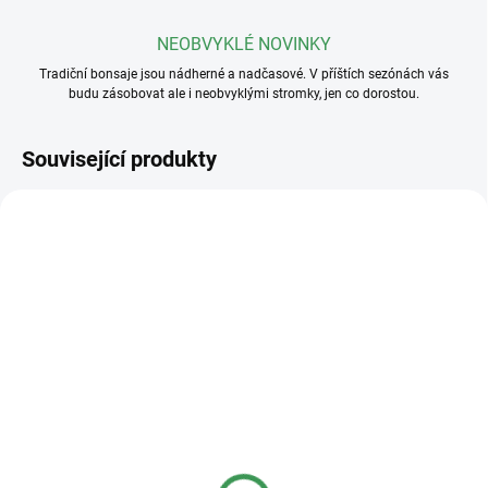
NEOBVYKLÉ NOVINKY
Tradiční bonsaje jsou nádherné a nadčasové. V příštích sezónách vás
budu zásobovat ale i neobvyklými stromky, jen co dorostou.
Související produkty
SKLADEM
SKLADEM
(>5 KS)
(>5 KS)
Plastová miska
Plastová miska
23x17x8cm
36x27x11cm
40 Kč
95 Kč
od
od