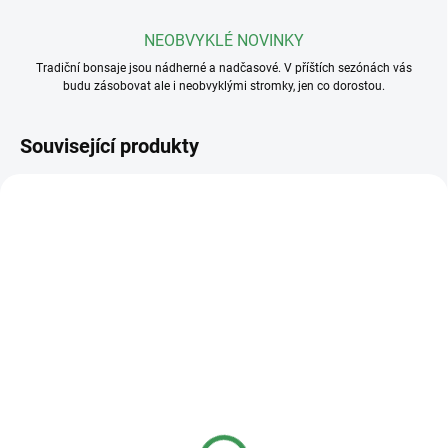
NEOBVYKLÉ NOVINKY
Tradiční bonsaje jsou nádherné a nadčasové. V příštích sezónách vás
budu zásobovat ale i neobvyklými stromky, jen co dorostou.
Související produkty
SKLADEM
SKLADEM
(>5 KS)
(>5 KS)
Plastová miska
Plastová miska
23x17x8cm
36x27x11cm
40 Kč
95 Kč
od
od