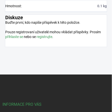
Hmotnost
:
0.1 kg
Diskuze
Buďte první, kdo napíše příspěvek k této položce.
Pouze registrovaní uživatelé mohou vkládat příspěvky. Prosím
přihlaste se
nebo se
registrujte
.
Z
á
p
a
t
í
INFORMACE PRO VÁS