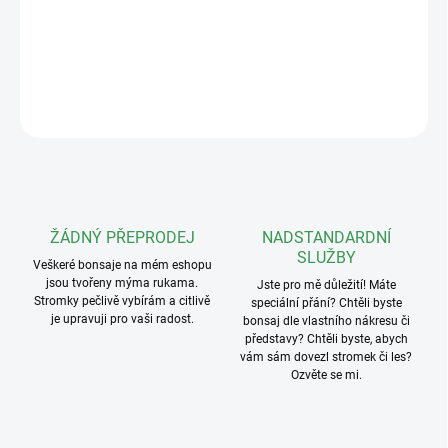
Hmotnost: 45g
DETAILNÍ INFORMACE
ZEPTAT SE
ŽÁDNÝ PŘEPRODEJ
NADSTANDARDNÍ
SLUŽBY
Veškeré bonsaje na mém eshopu
jsou tvořeny mýma rukama.
Jste pro mě důležití! Máte
Stromky pečlivě vybírám a citlivě
speciální přání? Chtěli byste
je upravuji pro vaši radost.
bonsaj dle vlastního nákresu či
představy? Chtěli byste, abych
vám sám dovezl stromek či les?
Ozvěte se mi.