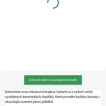
Detail
Detail
Kvalitní plastová bonsajová
miska o rozměrech 36x27x11cm.
Zobrazit všechny související produkty
Dokončete svou miniaturní krajinu! Vyberte si z našich ručně
vyráběných keramických doplňků, které promění každou bonsaj v
okouzlující scenérii plnou příběhů.