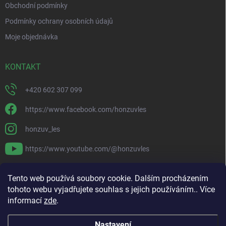
Obchodní podmínky
Podmínky ochrany osobních údajů
Moje objednávka
KONTAKT
+420 602 307 099
https://www.facebook.com/honzuvles
honzuv_les
https://www.youtube.com/@honzuvles
PŘIJÍMÁME ONLINE PLATBY
Tento web používá soubory cookie. Dalším procházením
tohoto webu vyjadřujete souhlas s jejich používáním.. Více
informací
zde
.
Nastavení