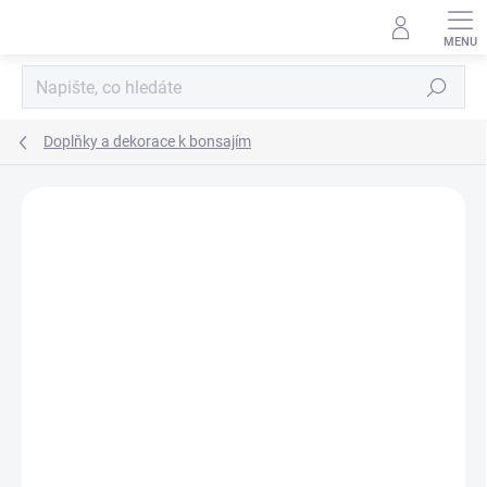
Přejít
na
obsah
Hledat
Doplňky a dekorace k bonsajím
Neohodnoceno
Podrobnosti hodnocení