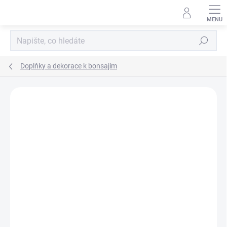
Přejít
na
obsah
Hledat
Doplňky a dekorace k bonsajím
Neohodnoceno
Podrobnosti hodnocení