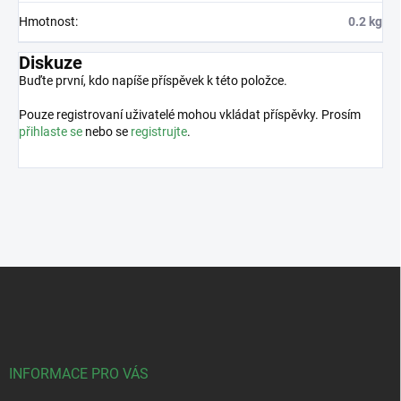
Hmotnost
:
0.2 kg
Diskuze
Buďte první, kdo napíše příspěvek k této položce.
Pouze registrovaní uživatelé mohou vkládat příspěvky. Prosím
přihlaste se
nebo se
registrujte
.
Z
á
p
a
t
í
INFORMACE PRO VÁS