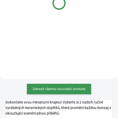
Detail
Detail
Kvalitní plastová bonsajová
miska o rozměrech 36x27x11cm.
Zobrazit všechny související produkty
Dokončete svou miniaturní krajinu! Vyberte si z našich ručně
vyráběných keramických doplňků, které promění každou bonsaj v
okouzlující scenérii plnou příběhů.