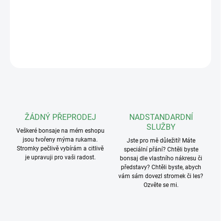
Hmotnost: 151g
DETAILNÍ INFORMACE
ZEPTAT SE
ŽÁDNÝ PŘEPRODEJ
NADSTANDARDNÍ
SLUŽBY
Veškeré bonsaje na mém eshopu
jsou tvořeny mýma rukama.
Jste pro mě důležití! Máte
Stromky pečlivě vybírám a citlivě
speciální přání? Chtěli byste
je upravuji pro vaši radost.
bonsaj dle vlastního nákresu či
představy? Chtěli byste, abych
vám sám dovezl stromek či les?
Ozvěte se mi.