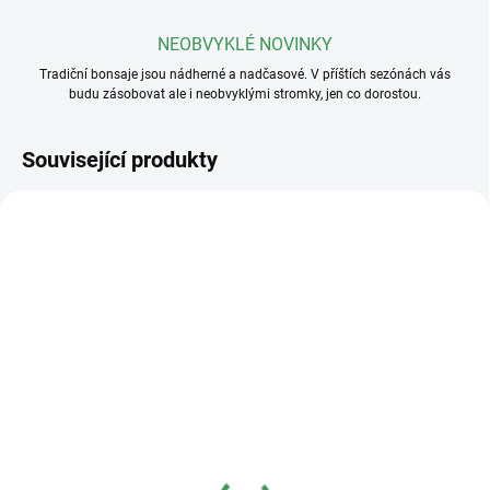
NEOBVYKLÉ NOVINKY
Tradiční bonsaje jsou nádherné a nadčasové. V příštích sezónách vás
budu zásobovat ale i neobvyklými stromky, jen co dorostou.
Související produkty
SKLADEM
SKLADEM
(>5 KS)
(>5 KS)
Plastová miska
Plastová miska
23x17x8cm
36x27x11cm
40 Kč
95 Kč
od
od