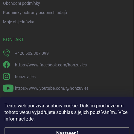
Obchodní podmínky
Podmínky ochrany osobních údajů
Moje objednávka
KONTAKT
+420 602 307 099
https://www.facebook.com/honzuvles
honzuv_les
https://www.youtube.com/@honzuvles
PŘIJÍMÁME ONLINE PLATBY
Tento web používá soubory cookie. Dalším procházením
tohoto webu vyjadřujete souhlas s jejich používáním.. Více
informací
zde
.
Nastavení