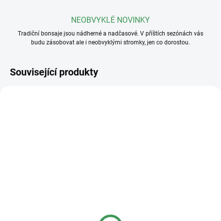
NEOBVYKLÉ NOVINKY
Tradiční bonsaje jsou nádherné a nadčasové. V příštích sezónách vás
budu zásobovat ale i neobvyklými stromky, jen co dorostou.
Související produkty
SKLADEM
SKLADEM
(>5 KS)
(>5 KS)
Plastová miska
Plastová miska
23x17x8cm
36x27x11cm
40 Kč
95 Kč
od
od