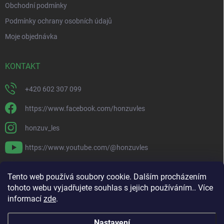
Obchodní podmínky
Podmínky ochrany osobních údajů
Moje objednávka
KONTAKT
+420 602 307 099
https://www.facebook.com/honzuvles
honzuv_les
https://www.youtube.com/@honzuvles
PŘIJÍMÁME ONLINE PLATBY
Tento web používá soubory cookie. Dalším procházením
tohoto webu vyjadřujete souhlas s jejich používáním.. Více
informací
zde
.
Nastavení