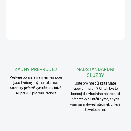
Hmotnost: 72g
DETAILNÍ INFORMACE
ZEPTAT SE
ŽÁDNÝ PŘEPRODEJ
NADSTANDARDNÍ
SLUŽBY
Veškeré bonsaje na mém eshopu
jsou tvořeny mýma rukama.
Jste pro mě důležití! Máte
Stromky pečlivě vybírám a citlivě
speciální přání? Chtěli byste
je upravuji pro vaši radost.
bonsaj dle vlastního nákresu či
představy? Chtěli byste, abych
vám sám dovezl stromek či les?
Ozvěte se mi.