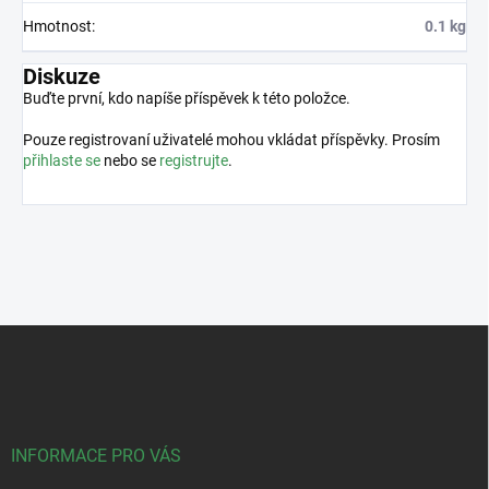
Hmotnost
:
0.1 kg
Diskuze
Buďte první, kdo napíše příspěvek k této položce.
Pouze registrovaní uživatelé mohou vkládat příspěvky. Prosím
přihlaste se
nebo se
registrujte
.
Z
á
p
a
t
í
INFORMACE PRO VÁS