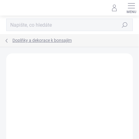
Přejít
na
obsah
Hledat
Doplňky a dekorace k bonsajím
Neohodnoceno
Podrobnosti hodnocení