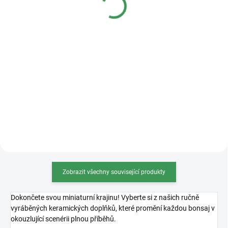
Detail
Detail
Kvalitní plastová bonsajová
miska o rozměrech 36x27x11cm.
Zobrazit všechny související produkty
Dokončete svou miniaturní krajinu! Vyberte si z našich ručně
vyráběných keramických doplňků, které promění každou bonsaj v
okouzlující scenérii plnou příběhů.