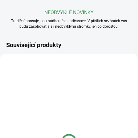
NEOBVYKLÉ NOVINKY
Tradiční bonsaje jsou nádherné a nadčasové. V příštích sezónách vás
budu zásobovat ale i neobvyklými stromky, jen co dorostou.
Související produkty
SKLADEM
SKLADEM
(>5 KS)
(>5 KS)
Plastová miska
Plastová miska
23x17x8cm
36x27x11cm
40 Kč
95 Kč
od
od