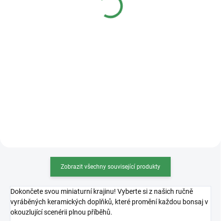
Detail
Detail
Kvalitní plastová bonsajová
miska o rozměrech 36x27x11cm.
Zobrazit všechny související produkty
Dokončete svou miniaturní krajinu! Vyberte si z našich ručně
vyráběných keramických doplňků, které promění každou bonsaj v
okouzlující scenérii plnou příběhů.