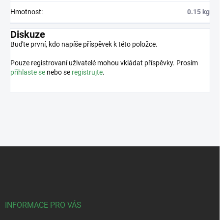
Hmotnost
:
0.15 kg
Diskuze
Buďte první, kdo napíše příspěvek k této položce.
Pouze registrovaní uživatelé mohou vkládat příspěvky. Prosím
přihlaste se
nebo se
registrujte
.
Z
á
p
a
t
í
INFORMACE PRO VÁS