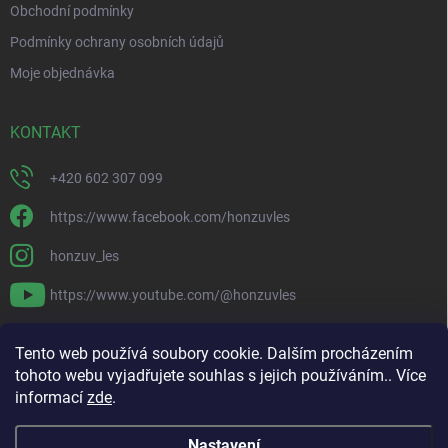
Obchodní podmínky
Podmínky ochrany osobních údajů
Moje objednávka
KONTAKT
+420 602 307 099
https://www.facebook.com/honzuvles
honzuv_les
https://www.youtube.com/@honzuvles
PŘIJÍMÁME ONLINE PLATBY
Tento web používá soubory cookie. Dalším procházením
tohoto webu vyjadřujete souhlas s jejich používáním.. Více
informací
zde
.
Nastavení