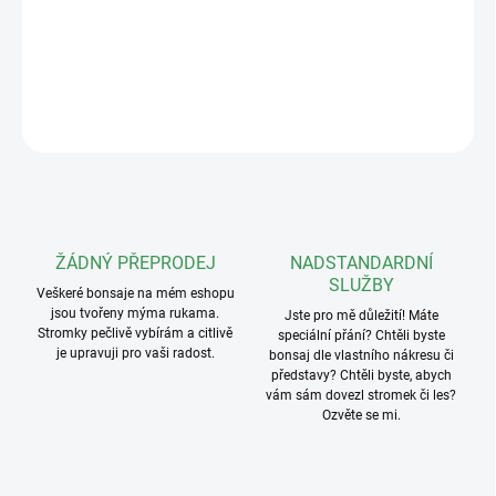
Hmotnost: 79g
DETAILNÍ INFORMACE
ZEPTAT SE
ŽÁDNÝ PŘEPRODEJ
NADSTANDARDNÍ
SLUŽBY
Veškeré bonsaje na mém eshopu
jsou tvořeny mýma rukama.
Jste pro mě důležití! Máte
Stromky pečlivě vybírám a citlivě
speciální přání? Chtěli byste
je upravuji pro vaši radost.
bonsaj dle vlastního nákresu či
představy? Chtěli byste, abych
vám sám dovezl stromek či les?
Ozvěte se mi.