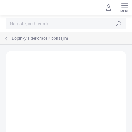
Přejít
na
obsah
Hledat
Doplňky a dekorace k bonsajím
Neohodnoceno
Podrobnosti hodnocení