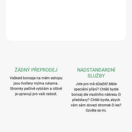
Hmotnost: 115g
DETAILNÍ INFORMACE
ZEPTAT SE
ŽÁDNÝ PŘEPRODEJ
NADSTANDARDNÍ
SLUŽBY
Veškeré bonsaje na mém eshopu
jsou tvořeny mýma rukama.
Jste pro mě důležití! Máte
Stromky pečlivě vybírám a citlivě
speciální přání? Chtěli byste
je upravuji pro vaši radost.
bonsaj dle vlastního nákresu či
představy? Chtěli byste, abych
vám sám dovezl stromek či les?
Ozvěte se mi.