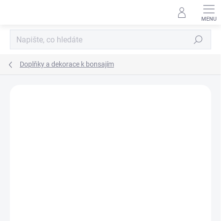
Přejít
na
obsah
Hledat
Doplňky a dekorace k bonsajím
Neohodnoceno
Podrobnosti hodnocení