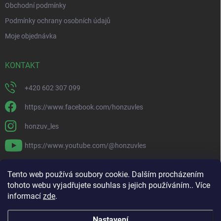
Obchodní podmínky
Podmínky ochrany osobních údajů
Moje objednávka
KONTAKT
+420 602 307 099
https://www.facebook.com/honzuvles
honzuv_les
https://www.youtube.com/@honzuvles
PŘIJÍMÁME ONLINE PLATBY
Tento web používá soubory cookie. Dalším procházením
tohoto webu vyjadřujete souhlas s jejich používáním.. Více
informací
zde
.
Nastavení