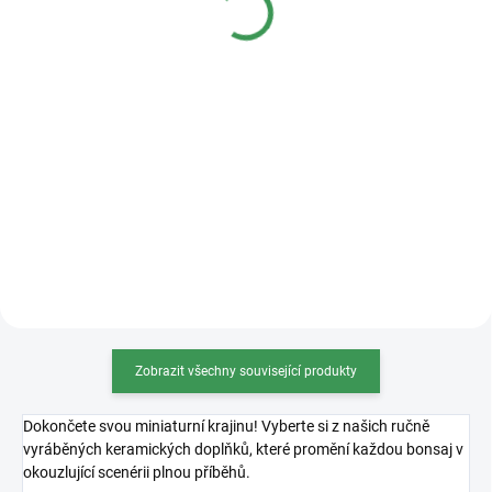
Detail
Detail
Kvalitní plastová bonsajová
miska o rozměrech 36x27x11cm.
Zobrazit všechny související produkty
Dokončete svou miniaturní krajinu! Vyberte si z našich ručně
vyráběných keramických doplňků, které promění každou bonsaj v
okouzlující scenérii plnou příběhů.