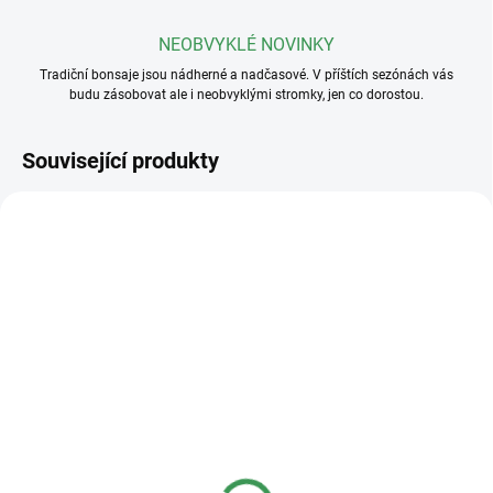
NEOBVYKLÉ NOVINKY
Tradiční bonsaje jsou nádherné a nadčasové. V příštích sezónách vás
budu zásobovat ale i neobvyklými stromky, jen co dorostou.
Související produkty
SKLADEM
SKLADEM
(>5 KS)
(>5 KS)
Plastová miska
Plastová miska
23x17x8cm
36x27x11cm
40 Kč
95 Kč
od
od