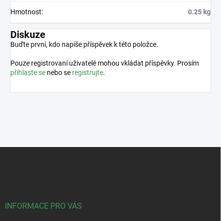
Hmotnost
:
0.25 kg
Diskuze
Buďte první, kdo napíše příspěvek k této položce.
Pouze registrovaní uživatelé mohou vkládat příspěvky. Prosím
přihlaste se
nebo se
registrujte
.
Z
á
p
a
t
í
INFORMACE PRO VÁS