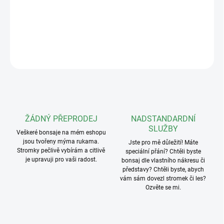
Hmotnost:127g
DETAILNÍ INFORMACE
ZEPTAT SE
ŽÁDNÝ PŘEPRODEJ
NADSTANDARDNÍ
SLUŽBY
Veškeré bonsaje na mém eshopu
jsou tvořeny mýma rukama.
Jste pro mě důležití! Máte
Stromky pečlivě vybírám a citlivě
speciální přání? Chtěli byste
je upravuji pro vaši radost.
bonsaj dle vlastního nákresu či
představy? Chtěli byste, abych
vám sám dovezl stromek či les?
Ozvěte se mi.