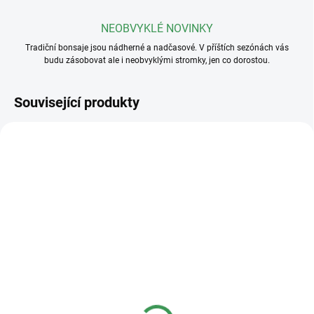
NEOBVYKLÉ NOVINKY
Tradiční bonsaje jsou nádherné a nadčasové. V příštích sezónách vás
budu zásobovat ale i neobvyklými stromky, jen co dorostou.
Související produkty
SKLADEM
SKLADEM
(>5 KS)
(>5 KS)
Plastová miska
Plastová miska
23x17x8cm
36x27x11cm
40 Kč
95 Kč
od
od