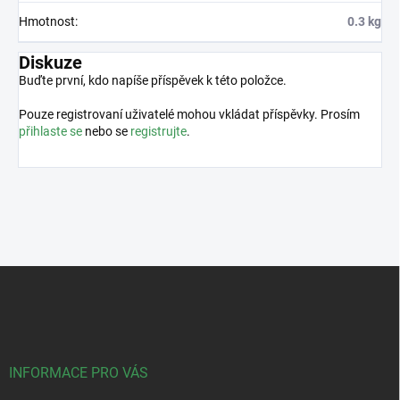
Hmotnost
:
0.3 kg
Diskuze
Buďte první, kdo napíše příspěvek k této položce.
Pouze registrovaní uživatelé mohou vkládat příspěvky. Prosím
přihlaste se
nebo se
registrujte
.
Z
á
p
a
t
í
INFORMACE PRO VÁS