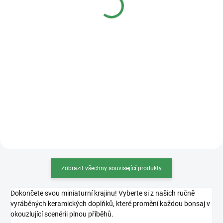
Detail
Detail
Kvalitní plastová bonsajová
miska o rozměrech 36x27x11cm.
Zobrazit všechny související produkty
Dokončete svou miniaturní krajinu! Vyberte si z našich ručně
vyráběných keramických doplňků, které promění každou bonsaj v
okouzlující scenérii plnou příběhů.