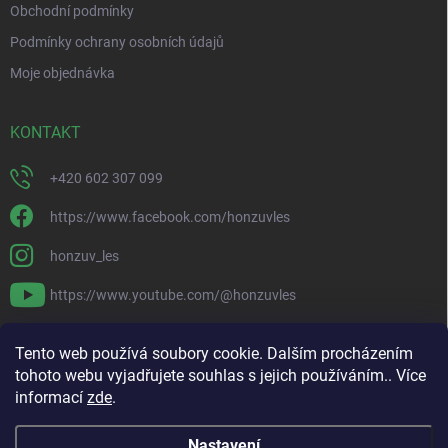
Obchodní podmínky
Podmínky ochrany osobních údajů
Moje objednávka
KONTAKT
+420 602 307 099
https://www.facebook.com/honzuvles
honzuv_les
https://www.youtube.com/@honzuvles
PŘIJÍMÁME ONLINE PLATBY
Tento web používá soubory cookie. Dalším procházením
tohoto webu vyjadřujete souhlas s jejich používáním.. Více
informací
zde
.
Nastavení