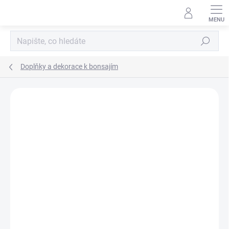
Přejít
na
obsah
Hledat
Doplňky a dekorace k bonsajím
Neohodnoceno
Podrobnosti hodnocení