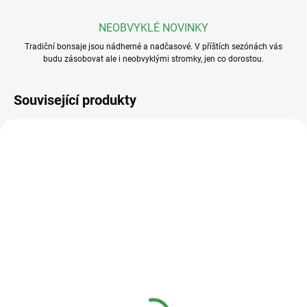
NEOBVYKLÉ NOVINKY
Tradiční bonsaje jsou nádherné a nadčasové. V příštích sezónách vás
budu zásobovat ale i neobvyklými stromky, jen co dorostou.
Související produkty
SKLADEM
SKLADEM
(>5 KS)
(>5 KS)
Plastová miska
Plastová miska
23x17x8cm
36x27x11cm
40 Kč
95 Kč
od
od