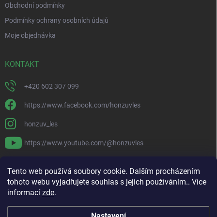
Obchodní podmínky
Podmínky ochrany osobních údajů
Moje objednávka
KONTAKT
+420 602 307 099
https://www.facebook.com/honzuvles
honzuv_les
https://www.youtube.com/@honzuvles
PŘIJÍMÁME ONLINE PLATBY
Tento web používá soubory cookie. Dalším procházením
tohoto webu vyjadřujete souhlas s jejich používáním.. Více
informací
zde
.
Nastavení