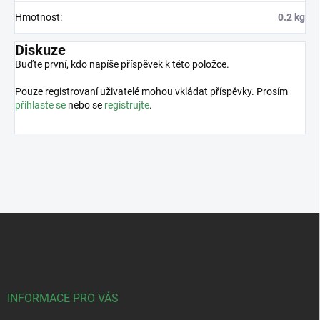
Hmotnost
:
0.2 kg
Diskuze
Buďte první, kdo napíše příspěvek k této položce.
Pouze registrovaní uživatelé mohou vkládat příspěvky. Prosím
přihlaste se
nebo se
registrujte
.
Z
á
p
a
t
í
INFORMACE PRO VÁS