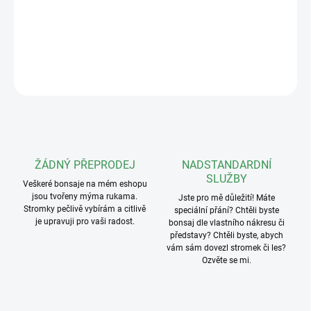
Hmotnost: 200g
DETAILNÍ INFORMACE
ZEPTAT SE
ŽÁDNÝ PŘEPRODEJ
NADSTANDARDNÍ
SLUŽBY
Veškeré bonsaje na mém eshopu
jsou tvořeny mýma rukama.
Jste pro mě důležití! Máte
Stromky pečlivě vybírám a citlivě
speciální přání? Chtěli byste
je upravuji pro vaši radost.
bonsaj dle vlastního nákresu či
představy? Chtěli byste, abych
vám sám dovezl stromek či les?
Ozvěte se mi.