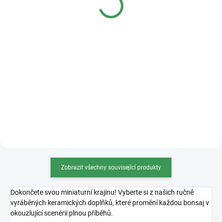
Detail
Detail
Kvalitní plastová bonsajová
miska o rozměrech 36x27x11cm.
Zobrazit všechny související produkty
Dokončete svou miniaturní krajinu! Vyberte si z našich ručně
vyráběných keramických doplňků, které promění každou bonsaj v
okouzlující scenérii plnou příběhů.