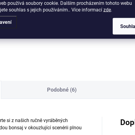
web používá soubory cookie. Dalším procházením tohoto webu
Detail
Měrná
od 16,80 Kč / 1 l
jete souhlas s jejich používáním.. Více informací
zde
.
cena:
Detai
itní plastová bonsajová
avení
Souhl
ka o rozměrech 36x27x11cm.
Univerzální substrát na téměř
všechny druhy jehličnatých
bonsají (vyjma Azalek), pečliv
namíchaný dle vlastní receptu
Substrát je dostatečně vzduš
skvěle zadržuje živiny...
Podobné (6)
rte si z našich ručně vyráběných
Dop
ou bonsaj v okouzlující scenérii plnou