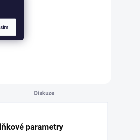
l
asím
ě
ry.
ný,
Diskuze
lňkové parametry