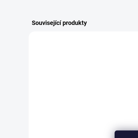
Související produkty
2200/BEZ
SKLADEM
(>5 KS)
Plastová miska
Pl
23x17x8cm
36
40 Kč
od
od