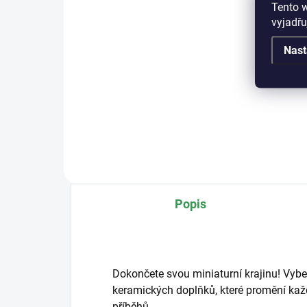
Tento 
Detail
vyjadřu
Kval
Nast
mis
Popis
Dokončete svou miniaturní krajinu! Vybe
keramických doplňků, které promění každ
příběhů.