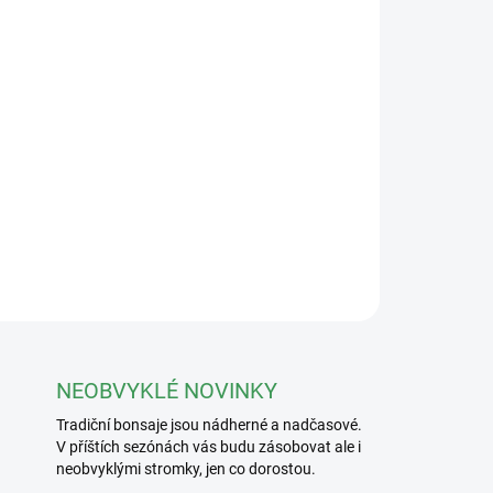
Přidat do košíku
jím 124x72x148mm
ZEPTAT SE
NEOBVYKLÉ NOVINKY
Tradiční bonsaje jsou nádherné a nadčasové.
V příštích sezónách vás budu zásobovat ale i
neobvyklými stromky, jen co dorostou.