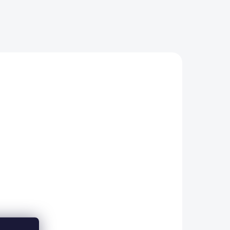
/2 L
ADEM
5 KS)