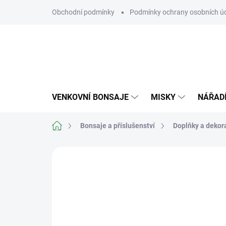
Přejít
Obchodní podmínky
Podmínky ochrany osobních ú
na
obsah
VENKOVNÍ BONSAJE
MISKY
NÁŘAD
Domů
Bonsaje a příslušenství
Doplňky a dekor
Neohodnoceno
Podrobnosti hodn