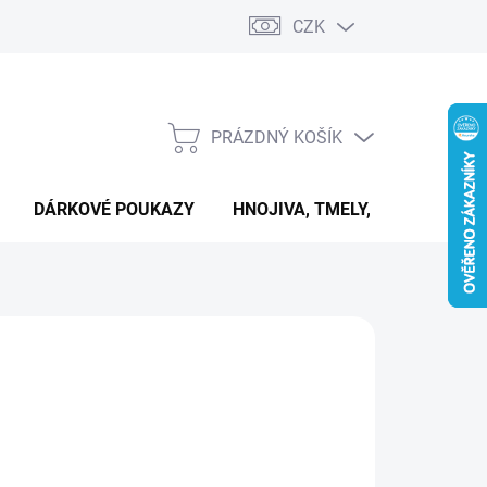
CZK
PRÁZDNÝ KOŠÍK
NÁKUPNÍ
KOŠÍK
DÁRKOVÉ POUKAZY
HNOJIVA, TMELY, PASTY A DAL