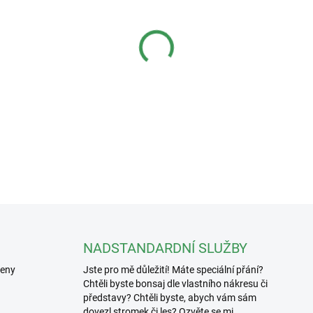
−
+
Keramická figurka k bonsa
Hmotnost: 391g
DETAILNÍ INFORMACE
NADSTANDARDNÍ SLUŽBY
řeny
Jste pro mě důležití! Máte speciální přání?
Chtěli byste bonsaj dle vlastního nákresu či
představy? Chtěli byste, abych vám sám
dovezl stromek či les? Ozvěte se mi.