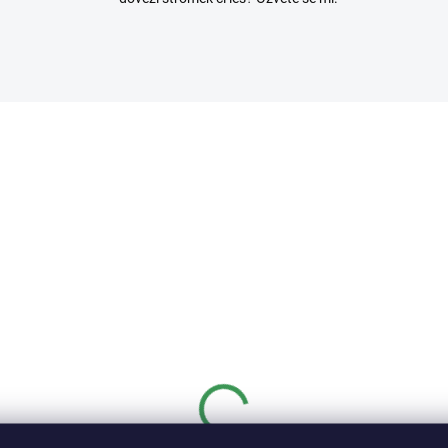
2467/BEZ
2389
SKLADEM
SKL
(>5 KS)
(>
astová miska
Základní substrát na
x27x11cm
jehličnaté bonsaje
95 Kč
50 Kč
od