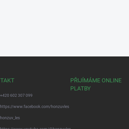
TAKT
PŘIJÍMÁME ONLINE
PLATBY
+420 602 307 099
https://www.facebook.com/honzuvles
honzuv_les
https://www.youtube.com/@honzuvles