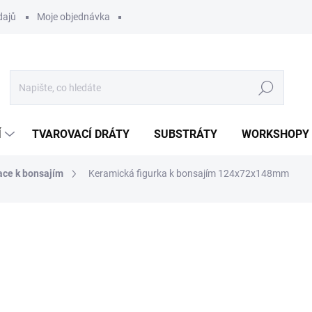
dajů
Moje objednávka
Hledat
Í
TVAROVACÍ DRÁTY
SUBSTRÁTY
WORKSHOPY
ace k bonsajím
Keramická figurka k bonsajím 124x72x148mm
ocení
180 Kč
Měrná
SKLADEM
(>5 KS)
cena:
MOŽNOSTI DORUČENÍ