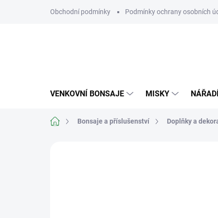
Přejít
Obchodní podmínky
Podmínky ochrany osobních ú
na
obsah
VENKOVNÍ BONSAJE
MISKY
NÁŘAD
Domů
Bonsaje a příslušenství
Doplňky a dekor
Neohodnoceno
Podrobnosti hodn