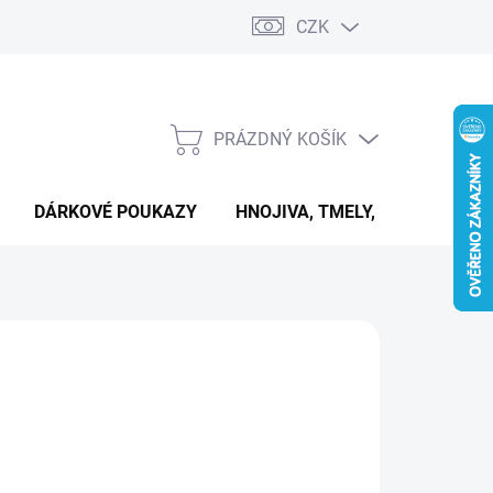
CZK
PRÁZDNÝ KOŠÍK
NÁKUPNÍ
KOŠÍK
DÁRKOVÉ POUKAZY
HNOJIVA, TMELY, PASTY A DAL