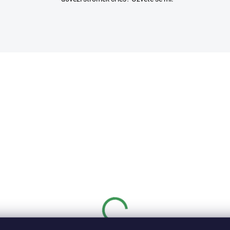
2467/BEZ
2389
SKLADEM
SKL
(>5 KS)
(>
astová miska
Základní substrát na
x27x11cm
jehličnaté bonsaje
95 Kč
50 Kč
od