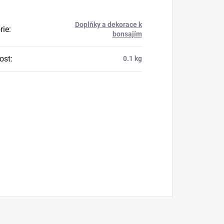
Doplňky a dekorace k
rie
:
bonsajím
ost
:
0.1 kg