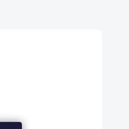
/2 L
ADEM
5 KS)