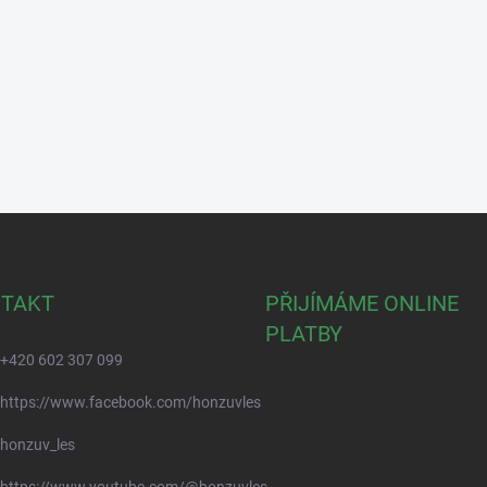
TAKT
PŘIJÍMÁME ONLINE
PLATBY
+420 602 307 099
https://www.facebook.com/honzuvles
honzuv_les
https://www.youtube.com/@honzuvles