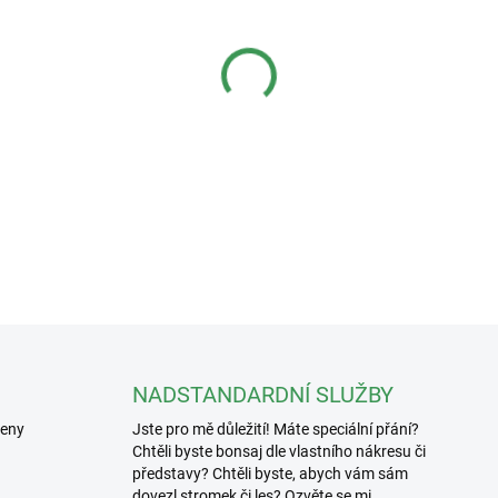
−
+
Keramická figurka k bonsa
Hmotnost: 94g
DETAILNÍ INFORMACE
NADSTANDARDNÍ SLUŽBY
řeny
Jste pro mě důležití! Máte speciální přání?
Chtěli byste bonsaj dle vlastního nákresu či
představy? Chtěli byste, abych vám sám
dovezl stromek či les? Ozvěte se mi.