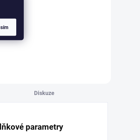
l
asím
ě
ry.
ný,
Diskuze
lňkové parametry