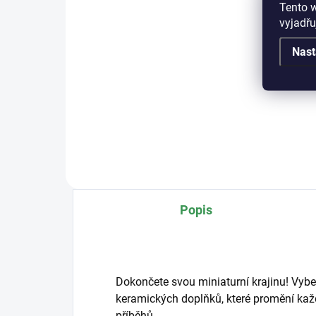
Tento 
Detail
vyjadřu
Kval
Nast
mis
Popis
Dokončete svou miniaturní krajinu! Vybe
keramických doplňků, které promění každ
příběhů.