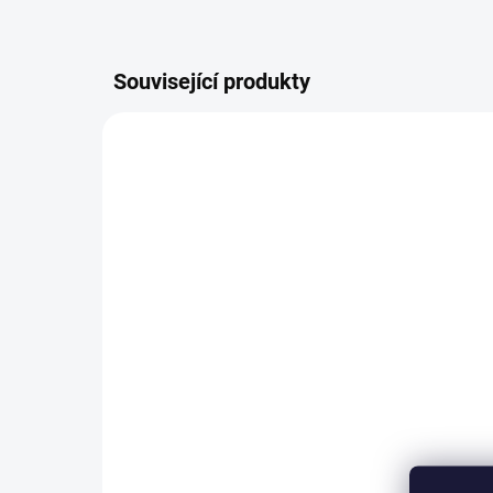
Související produkty
2200/BEZ
SKLADEM
(>5 KS)
Plastová miska
Pl
23x17x8cm
36
40 Kč
od
od