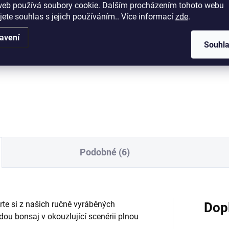
web používá soubory cookie. Dalším procházením tohoto webu
Detail
Měrná
od 16,80 Kč / 1 l
jete souhlas s jejich používáním.. Více informací
zde
.
cena:
Detai
itní plastová bonsajová
avení
Souhl
ka o rozměrech 36x27x11cm.
Univerzální substrát na téměř
všechny druhy jehličnatých
bonsají (vyjma Azalek), pečliv
namíchaný dle vlastní receptu
Substrát je dostatečně vzduš
skvěle zadržuje živiny...
Podobné (6)
rte si z našich ručně vyráběných
Dop
ou bonsaj v okouzlující scenérii plnou