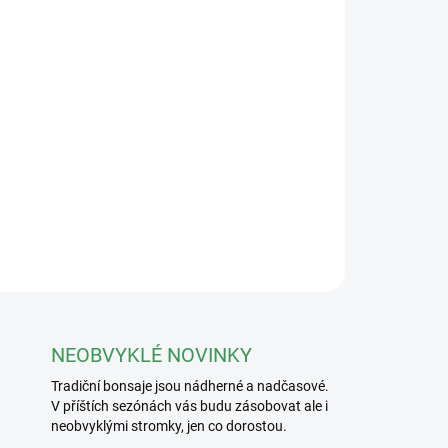
Přidat do košíku
jím 100x50x65mm
ZEPTAT SE
NEOBVYKLÉ NOVINKY
Tradiční bonsaje jsou nádherné a nadčasové.
V příštích sezónách vás budu zásobovat ale i
neobvyklými stromky, jen co dorostou.