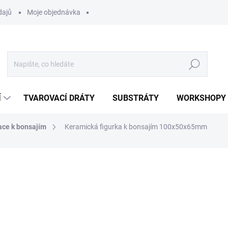
dajů
Moje objednávka
Hledat
Í
TVAROVACÍ DRÁTY
SUBSTRÁTY
WORKSHOPY
ace k bonsajím
Keramická figurka k bonsajím 100x50x65mm
ocení
80 Kč
Měrná
SKLADEM
(>5 KS)
cena:
MOŽNOSTI DORUČENÍ