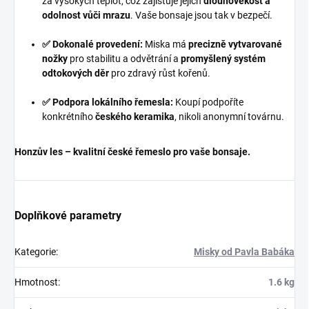
za vysokých teplot, což zajišťuje jejich
dlouhověkost a
odolnost vůči mrazu
. Vaše bonsaje jsou tak v bezpečí.
✅ Dokonalé provedení:
Miska má
precizně vytvarované
nožky
pro stabilitu a odvětrání a
promyšlený systém
odtokových děr
pro zdravý růst kořenů.
✅ Podpora lokálního řemesla:
Koupí podpoříte
konkrétního
českého keramika
, nikoli anonymní továrnu.
Honzův les – kvalitní české řemeslo pro vaše bonsaje.
Doplňkové parametry
Kategorie
:
Misky od Pavla Babáka
Hmotnost
:
1.6 kg