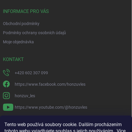
t
í
INFORMACE PRO VÁS
Obchodní podmínky
Podmínky ochrany osobních údajů
Moje objednávka
KONTAKT
+420 602 307 099
https://www.facebook.com/honzuvles
honzuv_les
https://www.youtube.com/@honzuvles
PŘIJÍMÁME ONLINE PLATBY
Tento web používá soubory cookie. Dalším procházením
tohoto webu vyjadřujete souhlas s jejich používáním.. Více