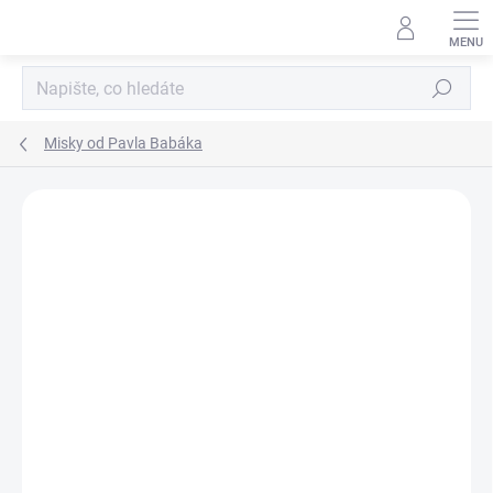
Přejít
na
obsah
Hledat
Misky od Pavla Babáka
Neohodnoceno
Podrobnosti hodnocení