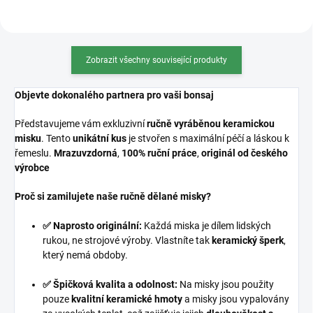
Zobrazit všechny související produkty
Objevte dokonalého partnera pro vaši bonsaj
Představujeme vám exkluzivní
ručně vyráběnou keramickou
misku
. Tento
unikátní kus
je stvořen s maximální péčí a láskou k
řemeslu.
Mrazuvzdorná
,
100% ruční práce
,
originál od českého
výrobce
Proč si zamilujete naše ručně dělané misky?
✅ Naprosto originální:
Každá miska je dílem lidských
rukou, ne strojové výroby. Vlastníte tak
keramický šperk
,
který nemá obdoby.
✅ Špičková kvalita a odolnost:
Na misky jsou použity
pouze
kvalitní keramické hmoty
a misky jsou vypalovány