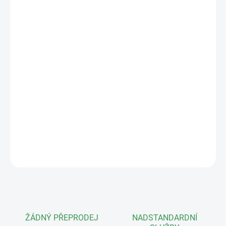
−
+
Přidat do košíku
Misky od Pavla Babáka jsou
jedinečným uměleckým dílem z dílny
našeho českého mistra keramika. Každý kus je originál, který vaší
bonsaji dodá neopakovatelný šarm a eleganci. Tato ručně
tvarovaná miska je tím pravým domovem pro vaše nejcennější
stromy.
Plně mrazuvzdorná!
Vnitřní rozměry: 26x19x5cm, hmotnost 2kg.
DETAILNÍ INFORMACE
ZEPTAT SE
ŽÁDNÝ PŘEPRODEJ
NADSTANDARDNÍ