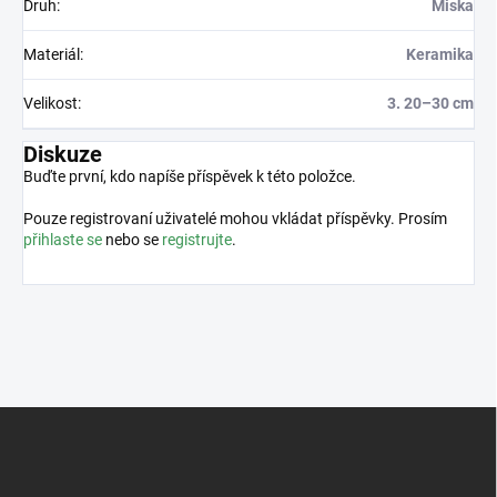
Druh
:
Miska
Materiál
:
Keramika
Velikost
:
3. 20–30 cm
Diskuze
Buďte první, kdo napíše příspěvek k této položce.
Pouze registrovaní uživatelé mohou vkládat příspěvky. Prosím
přihlaste se
nebo se
registrujte
.
Z
á
p
a