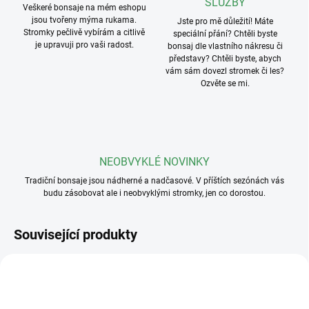
SLUŽBY
Veškeré bonsaje na mém eshopu
jsou tvořeny mýma rukama.
Jste pro mě důležití! Máte
Stromky pečlivě vybírám a citlivě
speciální přání? Chtěli byste
je upravuji pro vaši radost.
bonsaj dle vlastního nákresu či
představy? Chtěli byste, abych
vám sám dovezl stromek či les?
Ozvěte se mi.
NEOBVYKLÉ NOVINKY
Tradiční bonsaje jsou nádherné a nadčasové. V příštích sezónách vás
budu zásobovat ale i neobvyklými stromky, jen co dorostou.
Související produkty