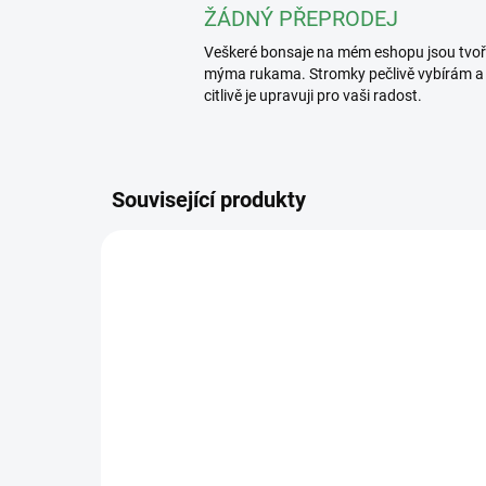
ŽÁDNÝ PŘEPRODEJ
Veškeré bonsaje na mém eshopu jsou tvo
mýma rukama. Stromky pečlivě vybírám a
citlivě je upravuji pro vaši radost.
Související produkty
2389/2 L
SKLADEM