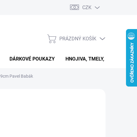
CZK
PRÁZDNÝ KOŠÍK
NÁKUPNÍ
KOŠÍK
DÁRKOVÉ POUKAZY
HNOJIVA, TMELY, PASTY A DAL
x9cm Pavel Babák