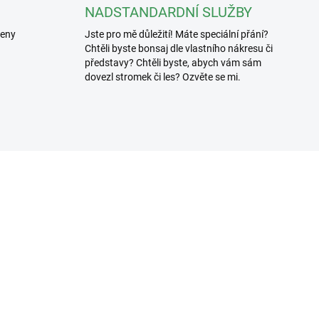
NADSTANDARDNÍ SLUŽBY
řeny
Jste pro mě důležití! Máte speciální přání?
Chtěli byste bonsaj dle vlastního nákresu či
představy? Chtěli byste, abych vám sám
dovezl stromek či les? Ozvěte se mi.
3307/100
3619
SKLADEM
SKL
(>5 KS)
(>