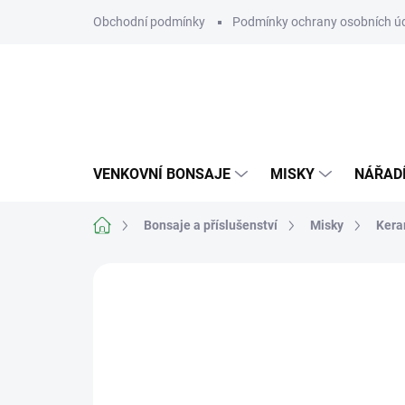
Přejít
Obchodní podmínky
Podmínky ochrany osobních ú
na
obsah
VENKOVNÍ BONSAJE
MISKY
NÁŘAD
Domů
Bonsaje a příslušenství
Misky
Kera
Neohodnoceno
Podrobnosti hodn