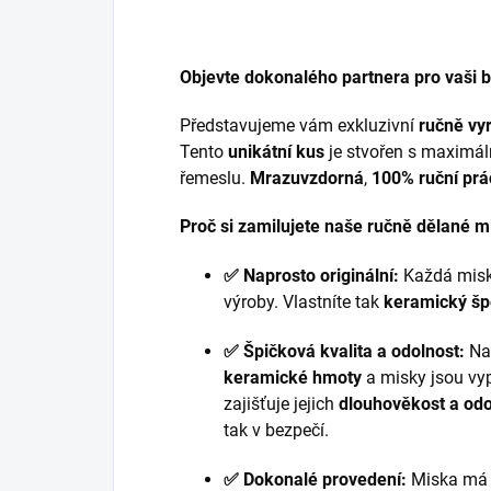
Objevte dokonalého partnera pro vaši 
Představujeme vám exkluzivní
ručně vy
Tento
unikátní kus
je stvořen s maximál
řemeslu.
Mrazuvzdorná
,
100% ruční prá
Proč si zamilujete naše ručně dělané m
✅ Naprosto originální:
Každá miska
výroby. Vlastníte tak
keramický šp
✅ Špičková kvalita a odolnost:
Na
keramické hmoty
a misky jsou vy
zajišťuje jejich
dlouhověkost a odo
tak v bezpečí.
✅ Dokonalé provedení:
Miska má