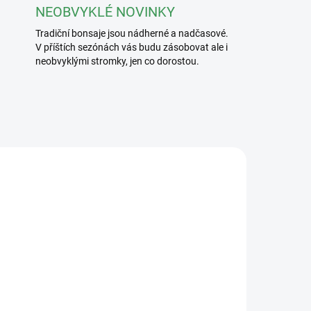
NEOBVYKLÉ NOVINKY
Tradiční bonsaje jsou nádherné a nadčasové.
V příštích sezónách vás budu zásobovat ale i
neobvyklými stromky, jen co dorostou.
/240
2413/CER3
ADEM
SKLADEM
5 KS)
(5 KS)