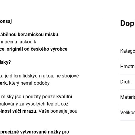
bonsaj
Dop
ráběnou keramickou misku
.
ní péčí a láskou k
ce
,
originál od českého výrobce
Katego
isky?
Hmotn
 je dílem lidských rukou, ne strojové
Druh
:
erk
, který nemá obdoby.
 misky jsou použity pouze
kvalitní
Materi
palovány za vysokých teplot, což
lnost vůči mrazu
. Vaše bonsaje jsou
Velikos
precizně vytvarované nožky
pro