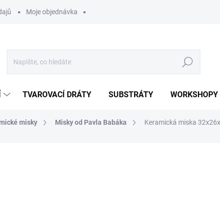
dajů
Moje objednávka
Hledat
Í
TVAROVACÍ DRÁTY
SUBSTRÁTY
WORKSHOPY
mické misky
Misky od Pavla Babáka
Keramická miska 32x26
ocení
2 125 Kč
Měrná
SKLADEM
(1 KS)
cena:
MOŽNOSTI DORUČENÍ