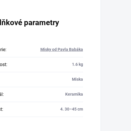
lňkové parametry
rie
:
Misky od Pavla Babáka
ost
:
1.6 kg
Miska
ál
:
Keramika
t
:
4. 30–45 cm