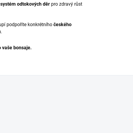
 systém odtokových děr
pro zdravý růst
pí podpoříte konkrétního
českého
.
o vaše bonsaje.