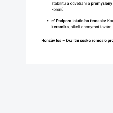
stabilitu a odvětrání a
promyšlený
kořenů.
✅ Podpora lokálního řemesla:
Kou
keramika
, nikoli anonymní továrnu
Honzův les – kvalitní české řemeslo pr