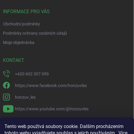
t
í
INFORMACE PRO VÁS
Obchodní podmínky
Podmínky ochrany osobních údajů
Moje objednávka
KONTAKT
+420 602 307 099
https://www.facebook.com/honzuvles
honzuv_les
https://www.youtube.com/@honzuvles
PŘIJÍMÁME ONLINE PLATBY
Tento web používá soubory cookie. Dalším procházením
tohoto webu vyjadřujete souhlas s jejich používáním.. Více