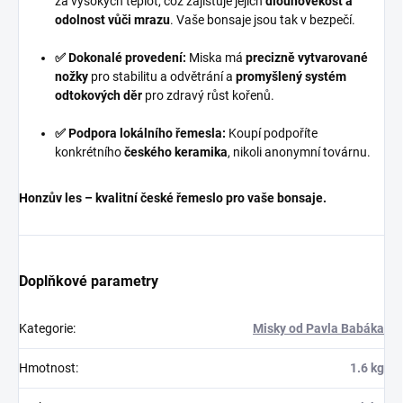
za vysokých teplot, což zajišťuje jejich
dlouhověkost a
odolnost vůči mrazu
. Vaše bonsaje jsou tak v bezpečí.
✅ Dokonalé provedení:
Miska má
precizně vytvarované
nožky
pro stabilitu a odvětrání a
promyšlený systém
odtokových děr
pro zdravý růst kořenů.
✅ Podpora lokálního řemesla:
Koupí podpoříte
konkrétního
českého keramika
, nikoli anonymní továrnu.
Honzův les – kvalitní české řemeslo pro vaše bonsaje.
Doplňkové parametry
Kategorie
:
Misky od Pavla Babáka
Hmotnost
:
1.6 kg