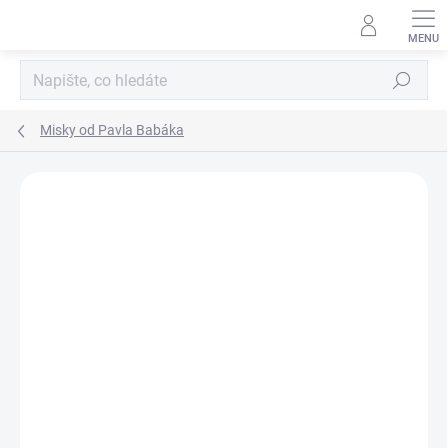
Přejít
na
obsah
Hledat
Misky od Pavla Babáka
Neohodnoceno
Podrobnosti hodnocení