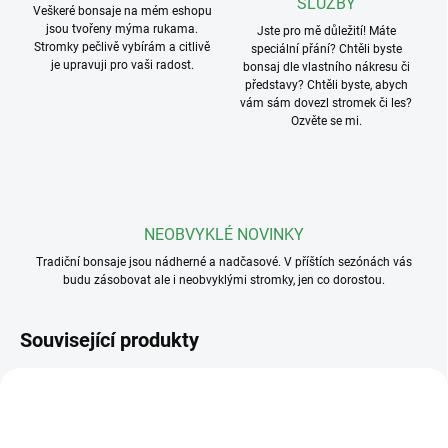
SLUŽBY
Veškeré bonsaje na mém eshopu
jsou tvořeny mýma rukama.
Jste pro mě důležití! Máte
Stromky pečlivě vybírám a citlivě
speciální přání? Chtěli byste
je upravuji pro vaši radost.
bonsaj dle vlastního nákresu či
představy? Chtěli byste, abych
vám sám dovezl stromek či les?
Ozvěte se mi.
NEOBVYKLÉ NOVINKY
Tradiční bonsaje jsou nádherné a nadčasové. V příštích sezónách vás
budu zásobovat ale i neobvyklými stromky, jen co dorostou.
Související produkty