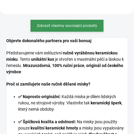
Zobrazit všechny související produkty
Objevte dokonalého partnera pro vaši bonsaj
Představujeme vám exkluzivní
ručně vyráběnou keramickou
misku
. Tento
unikátní kus
je stvořen s maximální péčí a láskou k
řemeslu.
Mrazuvzdorná
,
100% ruční práce
,
originál od českého
výrobce
Proč si zamilujete naše ručně dělané misky?
✅ Naprosto originální:
Každá miska je dílem lidských
rukou, ne strojové výroby. Vlastníte tak
keramický šperk
,
který nemá obdoby.
✅ Špičková kvalita a odolnost:
Na misky jsou použity
pouze
kvalitní keramické hmoty
a misky jsou vypalovány