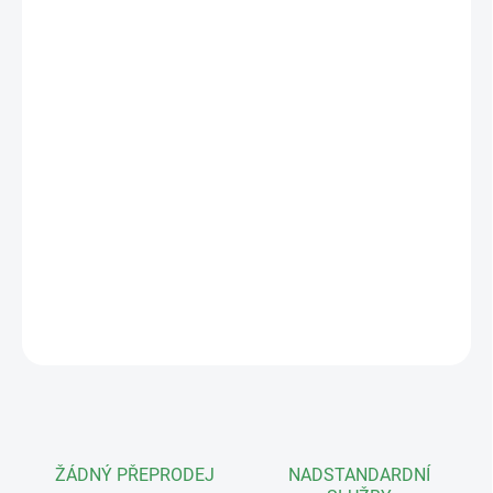
−
+
Přidat do košíku
Misky od Pavla Babáka jsou
jedinečným uměleckým dílem z dílny
našeho českého mistra keramika. Každý kus je originál, který vaší
bonsaji dodá neopakovatelný šarm a eleganci. Tato ručně
tvarovaná miska je tím pravým domovem pro vaše nejcennější
stromy.
Plně mrazuvzdorná!
Vnitřní rozměry: 26x20x7cm, hmotnost 2kg.
DETAILNÍ INFORMACE
ZEPTAT SE
ŽÁDNÝ PŘEPRODEJ
NADSTANDARDNÍ