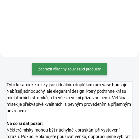
Univerzální substrát na téměř
Osmocote 5 je revoluční hnojivo s
všechny druhy jehličnatých
technologií řízeného uvolňování
bonsají (vyjma Azalek), pečlivě
živin, ideální pro bonsaje.
namíchaný dle vlastní receptury.
Zajišťuje stabilní a bezpečný
Substrát je dostatečně vzdušný,
přísun živin po dobu 8–9 měsíců,
skvěle zadržuje živiny...
což podporuje zdravý...
Zobrazit všechny související produkty
Tyto keramické misky jsou ideálním doplňkem pro vaše bonsaje.
Nabízejí jednoduchý, ale elegantní design, který podtrhne krásu
miniaturních stromků, a to vše za velmi příznivou cenu. Většina
misek je překvapivě kvalitních, s pevným provedením a příjemným
povrchem.
Na co si dát pozor:
Některé misky mohou být náchylné k praskání při vystavení
mrazu. Pokud je plánujete používat venku, doporučujeme vybírat