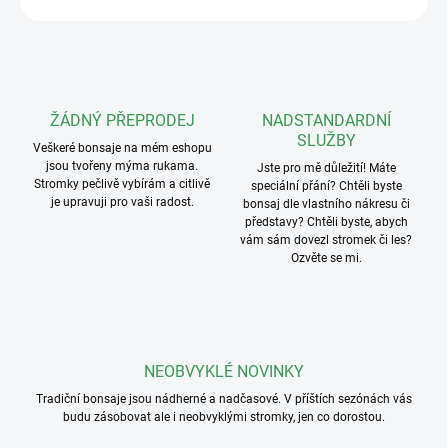
ŽÁDNÝ PŘEPRODEJ
NADSTANDARDNÍ
SLUŽBY
Veškeré bonsaje na mém eshopu
jsou tvořeny mýma rukama.
Jste pro mě důležití! Máte
Stromky pečlivě vybírám a citlivě
speciální přání? Chtěli byste
je upravuji pro vaši radost.
bonsaj dle vlastního nákresu či
představy? Chtěli byste, abych
vám sám dovezl stromek či les?
Ozvěte se mi.
NEOBVYKLÉ NOVINKY
Tradiční bonsaje jsou nádherné a nadčasové. V příštích sezónách vás
budu zásobovat ale i neobvyklými stromky, jen co dorostou.