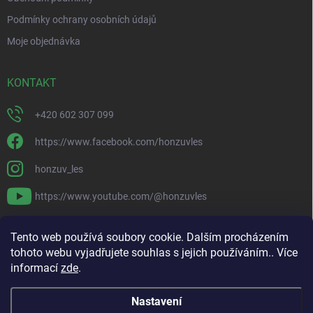
Podmínky ochrany osobních údajů
Moje objednávka
KONTAKT
+420 602 307 099
https://www.facebook.com/honzuvles
honzuv_les
https://www.youtube.com/@honzuvles
PŘIJÍMÁME ONLINE PLATBY
Tento web používá soubory cookie. Dalším procházením
tohoto webu vyjadřujete souhlas s jejich používáním.. Více
informací
zde
.
Nastavení