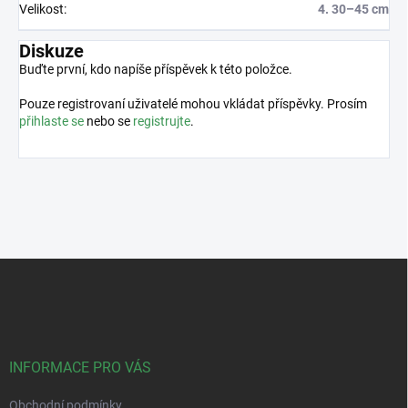
Velikost
:
4. 30–45 cm
Diskuze
Buďte první, kdo napíše příspěvek k této položce.
Pouze registrovaní uživatelé mohou vkládat příspěvky. Prosím
přihlaste se
nebo se
registrujte
.
Z
á
p
a
t
í
INFORMACE PRO VÁS
Obchodní podmínky