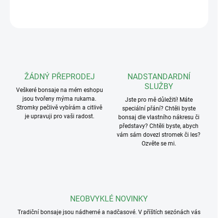
ZEPTAT SE
ŽÁDNÝ PŘEPRODEJ
NADSTANDARDNÍ
SLUŽBY
Veškeré bonsaje na mém eshopu
jsou tvořeny mýma rukama.
Jste pro mě důležití! Máte
Stromky pečlivě vybírám a citlivě
speciální přání? Chtěli byste
je upravuji pro vaši radost.
bonsaj dle vlastního nákresu či
představy? Chtěli byste, abych
vám sám dovezl stromek či les?
Ozvěte se mi.
NEOBVYKLÉ NOVINKY
Tradiční bonsaje jsou nádherné a nadčasové. V příštích sezónách vás