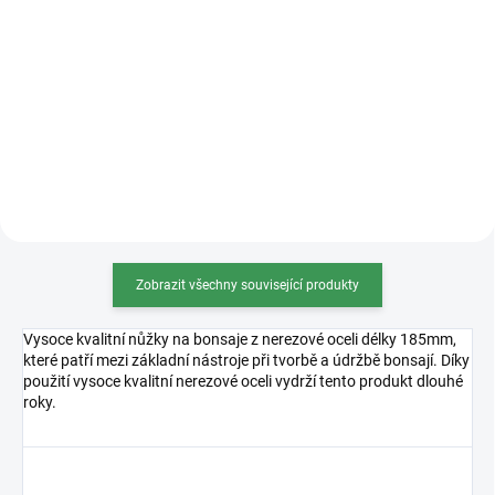
Kvalitní hliníkový drát na úpravu
měděná, béžová, černá, oranžová,
bonsají. Průměr 3mm. Barva
stříbrná a tmavě hnědá. Váha
bronzová, měděná, béžová, černá,
100g, 500g, 1000g (na obrázku
oranžová, stříbrná a tmavě
1000g varianta). 100g...
hnědá. Váha 100g, 500g, 1000g
(na obrázku 1000g...
Zobrazit všechny související produkty
Vysoce kvalitní nůžky na bonsaje z nerezové oceli délky 185mm,
které patří mezi základní nástroje při tvorbě a údržbě bonsají. Díky
použití vysoce kvalitní nerezové oceli vydrží tento produkt dlouhé
roky.