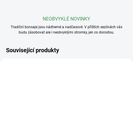
NEOBVYKLÉ NOVINKY
Tradiční bonsaje jsou nádherné a nadčasové. V příštích sezónách vás
budu zásobovat ale i neobvyklými stromky, jen co dorostou.
Související produkty
SKLADEM
SKLADEM
(5 KS)
(>5 KS)
Drát na bonsaje 3mm
Drát na bonsaje 2mm
110 Kč
110 Kč
od
od