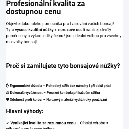
Profesionální kvalita za
dostupnou cenu
Objevte dokonalého pomocníka pro tvarování vašich bonsají!
Tyto
vysoce kvalitní nůžky z nerezové oceli
nabízejí skvělý
poměr ceny a výkonu, díky čemuž jsou ideální volbou pro všechny
milovníky bonsají.
Proč si zamilujete tyto bonsajové nůžky?
✋
Ergonomické držadla
– Pohodlný střih bez námahy i při delší práci
⚖️
Dokonalá vyváženost
– Precizní kontrola při každém střihu
🛡️
Odolnost proti korozi
– Nerezový materiál vydrží roky používání
Hlavní výhody:
✔
Vynikající kvalita za rozumnou cenu
– Čínská výroba =
výborný poměr cena/výkon