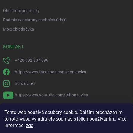
Obchodní podmínky
Podmínky ochrany osobních údajů
Moje objednávka
KONTAKT
+420 602 307 099
https://www.facebook.com/honzuvles
honzuv_les
https://www.youtube.com/@honzuvles
PŘIJÍMÁME ONLINE PLATBY
Tento web používá soubory cookie. Dalším procházením
tohoto webu vyjadřujete souhlas s jejich používáním.. Více
informací
zde
.