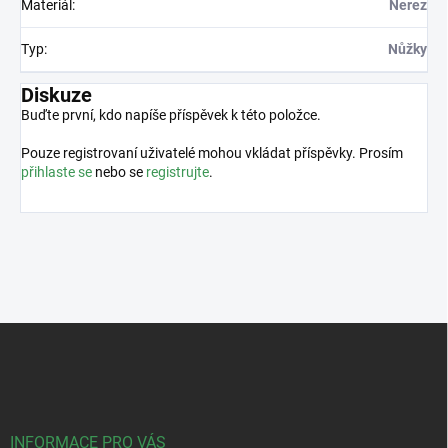
Materiál
:
Nerez
Typ
:
Nůžky
Diskuze
Buďte první, kdo napíše příspěvek k této položce.
Pouze registrovaní uživatelé mohou vkládat příspěvky. Prosím
přihlaste se
nebo se
registrujte
.
Z
á
p
a
t
í
INFORMACE PRO VÁS