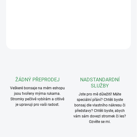
střih!
✂️ Kvalitní ocel, ergonomický design a ostří jako břitva.
Ideální pomůcka pro začátečníky i pokročilé pěstitele za skvělou
cenu!
DETAILNÍ INFORMACE
ZEPTAT SE
ŽÁDNÝ PŘEPRODEJ
NADSTANDARDNÍ
SLUŽBY
Veškeré bonsaje na mém eshopu
jsou tvořeny mýma rukama.
Jste pro mě důležití! Máte
Stromky pečlivě vybírám a citlivě
speciální přání? Chtěli byste
je upravuji pro vaši radost.
bonsaj dle vlastního nákresu či
představy? Chtěli byste, abych
vám sám dovezl stromek či les?
Ozvěte se mi.