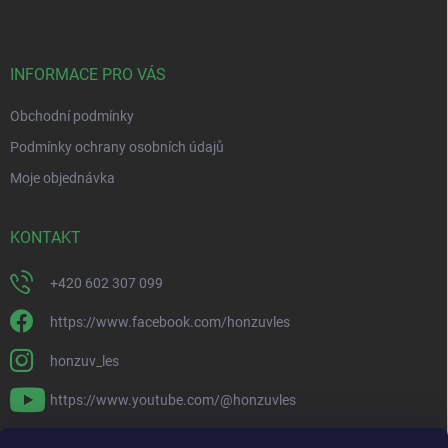
p
a
t
í
INFORMACE PRO VÁS
Obchodní podmínky
Podmínky ochrany osobních údajů
Moje objednávka
KONTAKT
+420 602 307 099
https://www.facebook.com/honzuvles
honzuv_les
https://www.youtube.com/@honzuvles