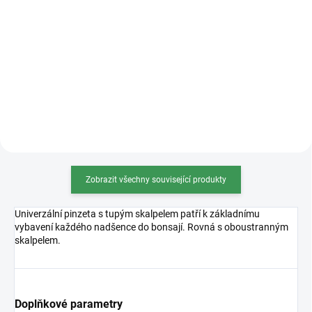
Kvalitní hliníkový drát na úpravu
měděná, béžová, černá, oranžová,
bonsají. Průměr 3mm. Barva
stříbrná a tmavě hnědá. Váha
bronzová, měděná, béžová, černá,
100g, 500g, 1000g (na obrázku
oranžová, stříbrná a tmavě
1000g varianta). 100g...
hnědá. Váha 100g, 500g, 1000g
(na obrázku 1000g...
Zobrazit všechny související produkty
Univerzální pinzeta s tupým skalpelem patří k základnímu
vybavení každého nadšence do bonsají. Rovná s oboustranným
skalpelem.
Doplňkové parametry