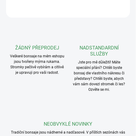
ZEPTAT SE
ŽÁDNÝ PŘEPRODEJ
NADSTANDARDNÍ
SLUŽBY
Veškeré bonsaje na mém eshopu
jsou tvořeny mýma rukama.
Jste pro mě důležití! Máte
Stromky pečlivě vybírám a citlivě
speciální přání? Chtěli byste
je upravuji pro vaši radost.
bonsaj dle vlastního nákresu či
představy? Chtěli byste, abych
vám sám dovezl stromek či les?
Ozvěte se mi.
NEOBVYKLÉ NOVINKY
Tradiční bonsaje jsou nádherné a nadčasové. V příštích sezónách vás