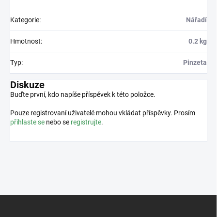
Kategorie
:
Nářadí
Hmotnost
:
0.2 kg
Typ
:
Pinzeta
Diskuze
Buďte první, kdo napíše příspěvek k této položce.
Pouze registrovaní uživatelé mohou vkládat příspěvky. Prosím
přihlaste se
nebo se
registrujte
.
Z
á