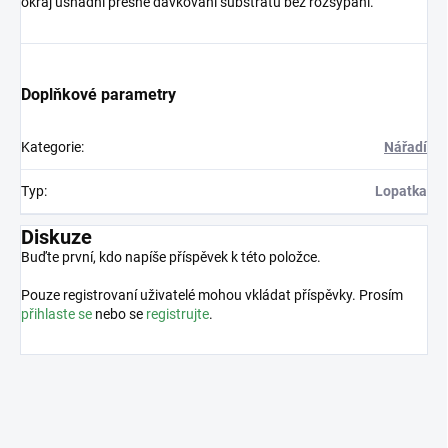
okraj usnadní přesné dávkování substrátu bez rozsypání.
Doplňkové parametry
Kategorie
:
Nářadí
Typ
:
Lopatka
Diskuze
Buďte první, kdo napíše příspěvek k této položce.
Pouze registrovaní uživatelé mohou vkládat příspěvky. Prosím
přihlaste se
nebo se
registrujte
.