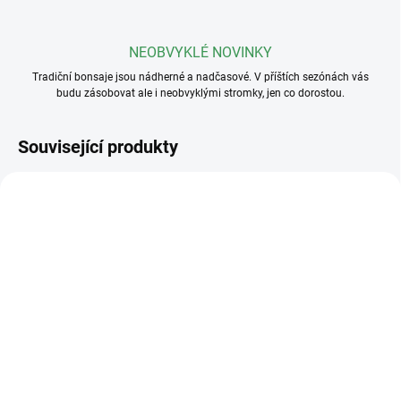
NEOBVYKLÉ NOVINKY
Tradiční bonsaje jsou nádherné a nadčasové. V příštích sezónách vás
budu zásobovat ale i neobvyklými stromky, jen co dorostou.
Související produkty
SKLADEM
(>5 KS)
SKLADEM
(>5 KS)
Profesionální hnojivo
Základní substrát na
Osmocote NPK 16-8-