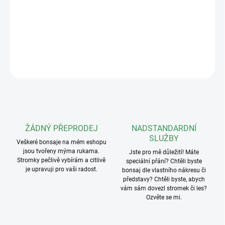
Barevná plastová lopatka na bonsajový substrát o objemu cca
250ml Ideální řešení při sázení a přesazování bonsají díky vysoké
praktičnosti.
DETAILNÍ INFORMACE
ZEPTAT SE
ŽÁDNÝ PŘEPRODEJ
NADSTANDARDNÍ
SLUŽBY
Veškeré bonsaje na mém eshopu
jsou tvořeny mýma rukama.
Jste pro mě důležití! Máte
Stromky pečlivě vybírám a citlivě
speciální přání? Chtěli byste
je upravuji pro vaši radost.
bonsaj dle vlastního nákresu či
představy? Chtěli byste, abych
vám sám dovezl stromek či les?
Ozvěte se mi.