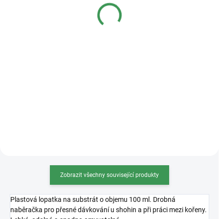
jehličnaté bonsaje
40 Kč
od
50 Kč
od
Detail
Měrná
od 16,80 Kč / 1 l
cena:
Detail
Univerzální substrát na téměř
všechny druhy jehličnatých
bonsají (vyjma Azalek), pečlivě
namíchaný dle vlastní receptury.
Substrát je dostatečně vzdušný,
skvěle zadržuje živiny...
Zobrazit všechny související produkty
Plastová lopatka na substrát o objemu 100 ml. Drobná
naběračka pro přesné dávkování u shohin a při práci mezi kořeny.