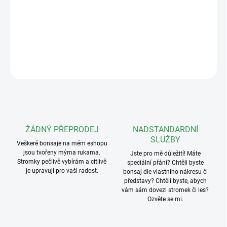
Barevná plastová lopatka na bonsajový substrát o objemu 100-
600ml. Ideální řešení při sázení a přesazování bonsají díky vysoké
praktičnosti.
DETAILNÍ INFORMACE
ZEPTAT SE
ŽÁDNÝ PŘEPRODEJ
NADSTANDARDNÍ
SLUŽBY
Veškeré bonsaje na mém eshopu
jsou tvořeny mýma rukama.
Jste pro mě důležití! Máte
Stromky pečlivě vybírám a citlivě
speciální přání? Chtěli byste
je upravuji pro vaši radost.
bonsaj dle vlastního nákresu či
představy? Chtěli byste, abych
vám sám dovezl stromek či les?
Ozvěte se mi.