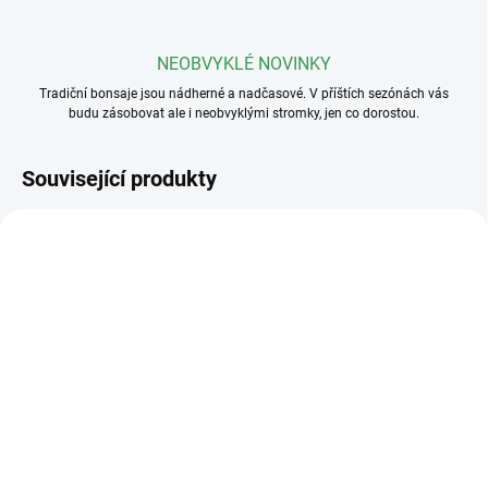
NEOBVYKLÉ NOVINKY
Tradiční bonsaje jsou nádherné a nadčasové. V příštích sezónách vás
budu zásobovat ale i neobvyklými stromky, jen co dorostou.
Související produkty
SKLADEM
(>5 KS)
SKLADEM
(>5 KS)
Plastová miska
Základní substrát na
23x17x8cm