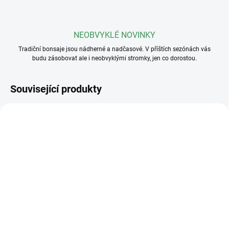
NEOBVYKLÉ NOVINKY
Tradiční bonsaje jsou nádherné a nadčasové. V příštích sezónách vás
budu zásobovat ale i neobvyklými stromky, jen co dorostou.
Související produkty
SKLADEM
SKLADEM
(5 KS)
(>5 KS)
Drát na bonsaje 3mm
Profesionální hnojivo
Osmocote NPK 16-8-
110 Kč