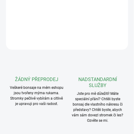
zatížení. Skvěle se hodí buď jako dočasné řešení pro trénování
bonsají, či jako ekonomická varianta stálé misky. Plast je opatřen
UV protekcí, čímž je zaručena dlouhodobá životnost produktu.
DETAILNÍ INFORMACE
ZEPTAT SE
ŽÁDNÝ PŘEPRODEJ
NADSTANDARDNÍ
SLUŽBY
Veškeré bonsaje na mém eshopu
jsou tvořeny mýma rukama.
Jste pro mě důležití! Máte
Stromky pečlivě vybírám a citlivě
speciální přání? Chtěli byste
je upravuji pro vaši radost.
bonsaj dle vlastního nákresu či
představy? Chtěli byste, abych
vám sám dovezl stromek či les?
Ozvěte se mi.