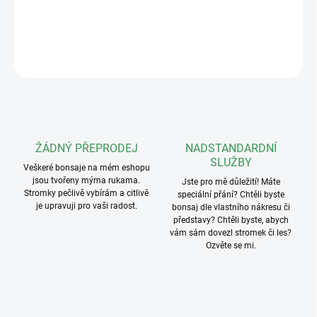
DETAILNÍ INFORMACE
ZEPTAT SE
ŽÁDNÝ PŘEPRODEJ
NADSTANDARDNÍ
SLUŽBY
Veškeré bonsaje na mém eshopu
jsou tvořeny mýma rukama.
Jste pro mě důležití! Máte
Stromky pečlivě vybírám a citlivě
speciální přání? Chtěli byste
je upravuji pro vaši radost.
bonsaj dle vlastního nákresu či
představy? Chtěli byste, abych
vám sám dovezl stromek či les?
Ozvěte se mi.