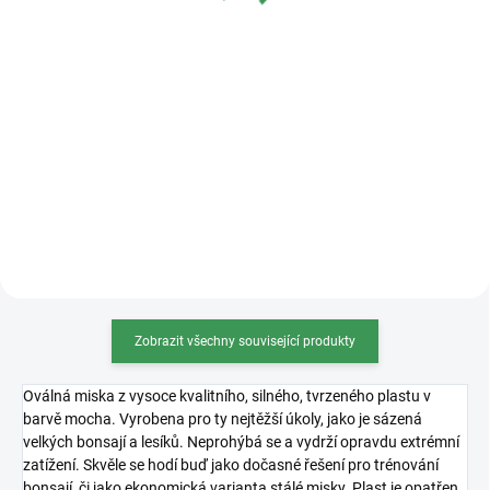
Detail
Měrná
od 40 Kč / 100 g
cena:
Lávová drť je přírodní materiál,
Detail
který zlepšuje strukturu
bonsajového substrátu, zajišťuje
Osmocote 5 je revoluční hnojivo s
drenáž a podporuje zdravý růst
technologií řízeného uvolňování
kořenů. Frakce 3-5 mm je ideální
živin, ideální pro bonsaje.
pro téměř všechny...
Zajišťuje stabilní a bezpečný
přísun živin po dobu 8–9 měsíců,
což podporuje zdravý...
Zobrazit všechny související produkty
Oválná miska z vysoce kvalitního, silného, tvrzeného plastu v
barvě mocha. Vyrobena pro ty nejtěžší úkoly, jako je sázená
velkých bonsají a lesíků. Neprohýbá se a vydrží opravdu extrémní
zatížení. Skvěle se hodí buď jako dočasné řešení pro trénování
bonsají, či jako ekonomická varianta stálé misky. Plast je opatřen