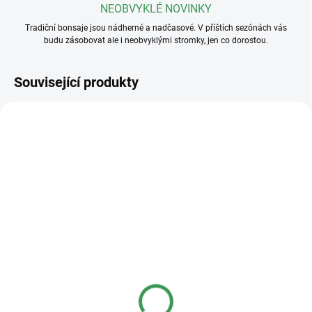
NEOBVYKLÉ NOVINKY
Tradiční bonsaje jsou nádherné a nadčasové. V příštích sezónách vás
budu zásobovat ale i neobvyklými stromky, jen co dorostou.
Související produkty
SKLADEM
SKLADEM
(>5 KS)
(>5 KS)
Profesionální hnojivo
Láva frakce 3-5mm
Osmocote NPK 16-8-
50 Kč
od
12+2,2MgO+Te 8-9
Měrná
od 9,70 Kč / 1 l
měsíců
50 Kč
od
cena: