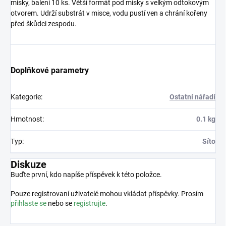
misky, balení 10 ks. Větší formát pod misky s velkým odtokovým
otvorem. Udrží substrát v misce, vodu pustí ven a chrání kořeny
před škůdci zespodu.
Doplňkové parametry
Kategorie
:
Ostatní nářadí
Hmotnost
:
0.1 kg
Typ
:
Síto
Diskuze
Buďte první, kdo napíše příspěvek k této položce.
Pouze registrovaní uživatelé mohou vkládat příspěvky. Prosím
přihlaste se
nebo se
registrujte
.