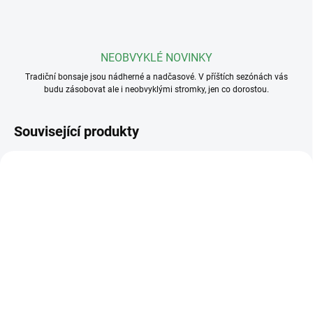
NEOBVYKLÉ NOVINKY
Tradiční bonsaje jsou nádherné a nadčasové. V příštích sezónách vás
budu zásobovat ale i neobvyklými stromky, jen co dorostou.
Související produkty
SKLADEM
(>5 KS)
SKLADEM
(>5 KS)
Profesionální hnojivo