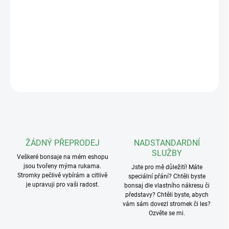
misky zamezuje vyplavování substrátu.
Počet: 10ks
Průměr: 75mm
DETAILNÍ INFORMACE
ZEPTAT SE
ŽÁDNÝ PŘEPRODEJ
NADSTANDARDNÍ
SLUŽBY
Veškeré bonsaje na mém eshopu
jsou tvořeny mýma rukama.
Jste pro mě důležití! Máte
Stromky pečlivě vybírám a citlivě
speciální přání? Chtěli byste
je upravuji pro vaši radost.
bonsaj dle vlastního nákresu či
představy? Chtěli byste, abych
vám sám dovezl stromek či les?
Ozvěte se mi.