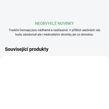
NEOBVYKLÉ NOVINKY
Tradiční bonsaje jsou nádherné a nadčasové. V příštích sezónách vás
budu zásobovat ale i neobvyklými stromky, jen co dorostou.
Související produkty
SKLADEM
(>5 KS)
SKLADEM
(>5 KS)
Profesionální hnojivo