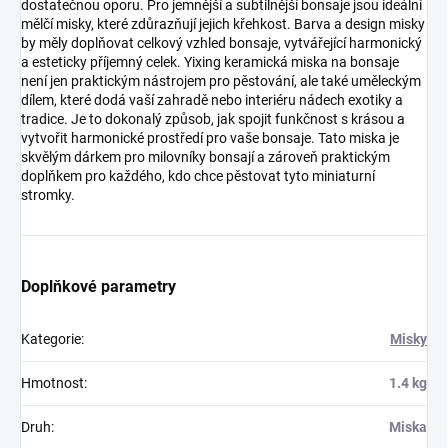
dostatečnou oporu. Pro jemnější a subtilnější bonsaje jsou ideální
mělčí misky, které zdůrazňují jejich křehkost. Barva a design misky
by měly doplňovat celkový vzhled bonsaje, vytvářející harmonický
a esteticky příjemný celek. Yixing keramická miska na bonsaje
není jen praktickým nástrojem pro pěstování, ale také uměleckým
dílem, které dodá vaší zahradě nebo interiéru nádech exotiky a
tradice. Je to dokonalý způsob, jak spojit funkčnost s krásou a
vytvořit harmonické prostředí pro vaše bonsaje. Tato miska je
skvělým dárkem pro milovníky bonsají a zároveň praktickým
doplňkem pro každého, kdo chce pěstovat tyto miniaturní
stromky.
Doplňkové parametry
Kategorie
:
Misky
Hmotnost
:
1.4 kg
Druh
:
Miska