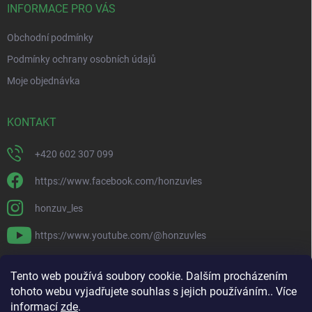
í
INFORMACE PRO VÁS
Obchodní podmínky
Podmínky ochrany osobních údajů
Moje objednávka
KONTAKT
+420 602 307 099
https://www.facebook.com/honzuvles
honzuv_les
https://www.youtube.com/@honzuvles
PŘIJÍMÁME ONLINE PLATBY
Tento web používá soubory cookie. Dalším procházením
tohoto webu vyjadřujete souhlas s jejich používáním.. Více
informací
zde
.