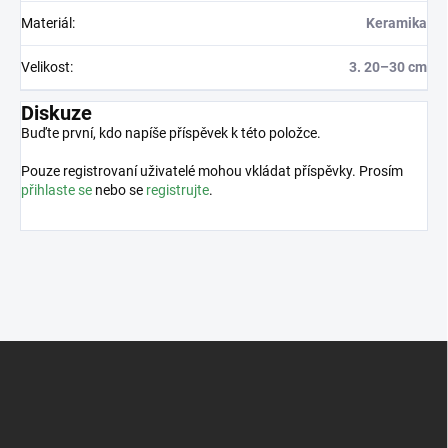
Materiál
:
Keramika
Velikost
:
3. 20–30 cm
Diskuze
Buďte první, kdo napíše příspěvek k této položce.
Pouze registrovaní uživatelé mohou vkládat příspěvky. Prosím
přihlaste se
nebo se
registrujte
.
Z
á
p
a
t