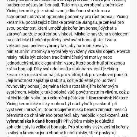
nadšence pěstování bonsají. Tato miska, vyrobená z prémiové
Yixing keramiky, je známá svou jedinečnou strukturou a
schopností udržovat optimální podmínky pro růst bonsají. Yixing
keramika, pocházející z čínské provincie Jiangsu, je ceněná pro
svou poréznost, která umožňuje kořenům bonsají dýchat a
zároveň udržuje potřebnou vlhkost. Miska je navržena s ohledem
na estetické i funkční potřeby pěstování bonsají. Její tvar a
velikost jsou pečlivě vybrány tak, aby harmonizovaly s
miniaturními stromky a vytvářely vyvážený vizuální dojem. Povrch
misky může být zdoben tradičními čínskými motivy nebo
jednoduchými, ale elegantními vzory, které podtrhují přirozenou
krásu bonsají. Díky své odolnosti a stálobarevnosti je Yixing
keramická miska vhodná jak pro vnitřní, tak pro venkovní použití.
Její hmotnost zajišťuje stabilitu, což je důležité pro udržení
rovnováhy bonsají, zejména těch s rozsáhlejším kořenovým
systémem. Miska je také odolná vůči povětrnostním vlivům, což z
ní činí ideální volbu pro celoroční pěstování.
Upozornění:
Některé
Yixing keramické misky mohou být náchylné k prasknutí při
vystavení mrazům. Doporučujeme misku během zimních měsíců
přemístit do chráněného prostředí, aby nedošlo k poškození.
Jak
vybrat misku k dané bonsaji?
Při výběru misky je důležité
zohlednit styl a velikost bonsaje. Pro stromky s výraznými kořeny
a silným kmenem jsou vhodné hlubší misky, které poskytují