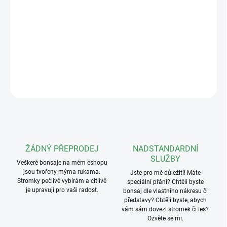
nejkvalitnější na světě. Jejich nadčasový design a precizní, ruční
zpracování je předurčují pro nejkrásnější bonsaje, které díky nim
ještě více vyniknou. Yixing keramická miska o rozměrech
23x16x6cm v různém barevném provedení. Vnitřní rozměry:
20x14x5cm.
DETAILNÍ INFORMACE
ZEPTAT SE
ŽÁDNÝ PŘEPRODEJ
NADSTANDARDNÍ
SLUŽBY
Veškeré bonsaje na mém eshopu
jsou tvořeny mýma rukama.
Jste pro mě důležití! Máte
Stromky pečlivě vybírám a citlivě
speciální přání? Chtěli byste
je upravuji pro vaši radost.
bonsaj dle vlastního nákresu či
představy? Chtěli byste, abych
vám sám dovezl stromek či les?
Ozvěte se mi.