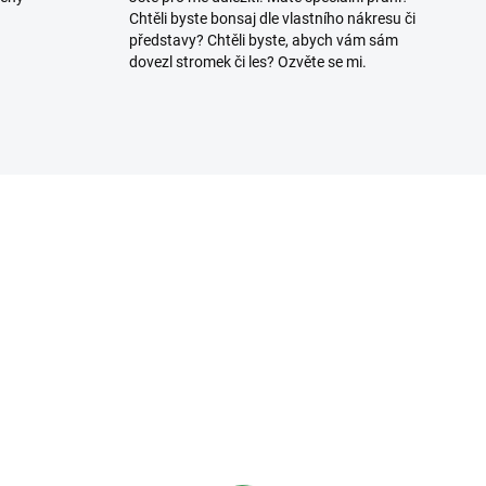
Chtěli byste bonsaj dle vlastního nákresu či
představy? Chtěli byste, abych vám sám
dovezl stromek či les? Ozvěte se mi.
3307/100
3619
SKLADEM
SKL
(>5 KS)
(>
fesionální hnojivo
Hnojivo na bonsaje
mocote NPK 16-8-
BioGold