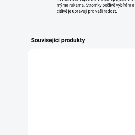
mýma rukama. Stromky pečlivě vybírám a
citlivě je upravuji pro vaši radost.
Související produkty
2389/2 L
SKLADEM
(>5 KS)
Pro
Základní substrát na
Os