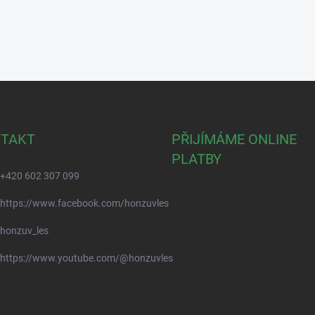
TAKT
PŘIJÍMÁME ONLINE
PLATBY
+420 602 307 099
https://www.facebook.com/honzuvles
honzuv_les
https://www.youtube.com/@honzuvles