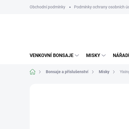
Přejít
Obchodní podmínky
Podmínky ochrany osobních ú
na
obsah
VENKOVNÍ BONSAJE
MISKY
NÁŘAD
Domů
Bonsaje a příslušenství
Misky
Yixi
Neohodnoceno
Podrobnosti hodn