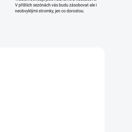
V příštích sezónách vás budu zásobovat ale i
neobvyklými stromky, jen co dorostou.
/240
2413/CER3
ADEM
SKLADEM
5 KS)
(5 KS)
Drát na bonsaje 3mm