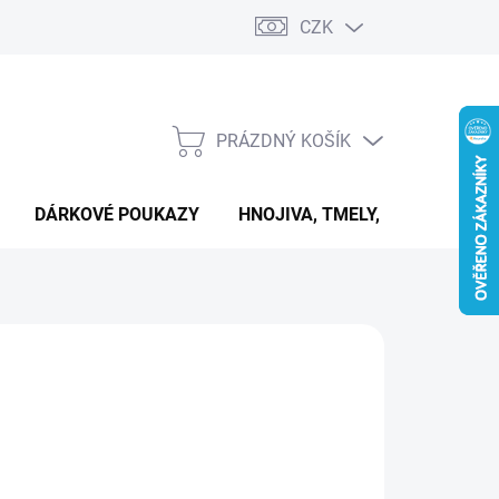
CZK
PRÁZDNÝ KOŠÍK
NÁKUPNÍ
KOŠÍK
DÁRKOVÉ POUKAZY
HNOJIVA, TMELY, PASTY A DAL