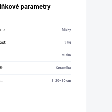
lňkové parametry
rie
:
Misky
ost
:
3 kg
Miska
ál
:
Keramika
t
:
3. 20–30 cm