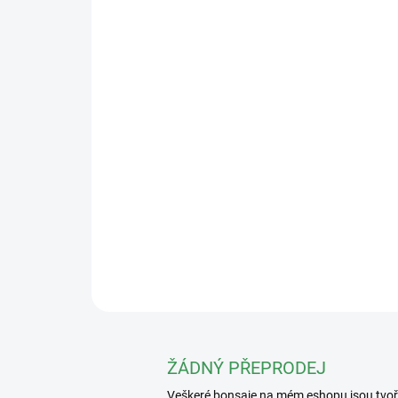
ŽÁDNÝ PŘEPRODEJ
Veškeré bonsaje na mém eshopu jsou tvo