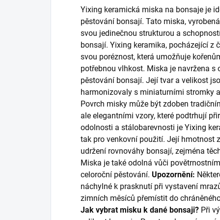
Yixing keramická miska na bonsaje je i
pěstování bonsají. Tato miska, vyrobená
svou jedinečnou strukturou a schopnost
bonsají. Yixing keramika, pocházející z 
svou poréznost, která umožňuje kořenům
potřebnou vlhkost. Miska je navržena s 
pěstování bonsají. Její tvar a velikost js
harmonizovaly s miniaturními stromky a
Povrch misky může být zdoben tradiční
ale elegantními vzory, které podtrhují př
odolnosti a stálobarevnosti je Yixing ke
tak pro venkovní použití. Její hmotnost za
udržení rovnováhy bonsají, zejména tě
Miska je také odolná vůči povětrnostním v
celoroční pěstování.
Upozornění:
Někter
náchylné k prasknutí při vystavení mr
zimních měsíců přemístit do chráněného 
Jak vybrat misku k dané bonsaji?
Při vý