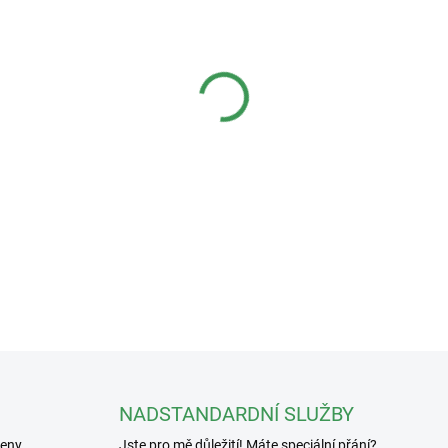
−
+
Yixing keramická miska o ro
20,5x15,5x4,5cm.
Keramické misky, vyráběné v č
na světě. Jejich nadčasový de
pro nejkrásnější bonsaje, kte
DETAILNÍ INFORMACE
NADSTANDARDNÍ SLUŽBY
řeny
Jste pro mě důležití! Máte speciální přání?