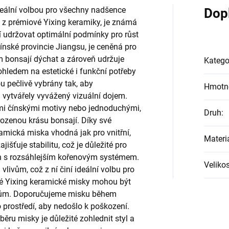
deální volbou pro všechny nadšence
Dop
 z prémiové Yixing keramiky, je známá
í udržovat optimální podmínky pro růst
čínské provincie Jiangsu, je ceněná pro
 bonsají dýchat a zároveň udržuje
Katego
ohledem na estetické i funkční potřeby
ou pečlivě vybrány tak, aby
Hmotn
 vytvářely vyvážený vizuální dojem.
mi čínskými motivy nebo jednoduchými,
Druh
:
irozenou krásu bonsají. Díky své
ramická miska vhodná jak pro vnitřní,
Materi
jišťuje stabilitu, což je důležité pro
ch s rozsáhlejším kořenovým systémem.
Velikos
livům, což z ní činí ideální volbu pro
é Yixing keramické misky mohou být
azům. Doporučujeme misku během
prostředí, aby nedošlo k poškození.
běru misky je důležité zohlednit styl a