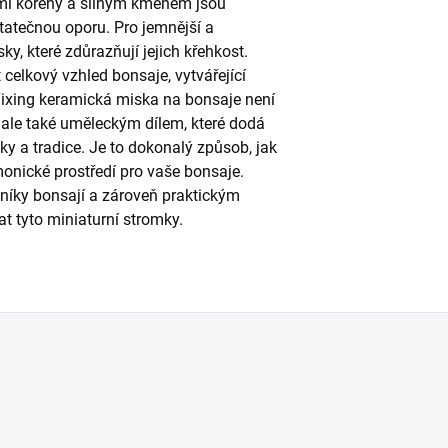
ými kořeny a silným kmenem jsou
statečnou oporu. Pro jemnější a
ky, které zdůrazňují jejich křehkost.
celkový vzhled bonsaje, vytvářející
Yixing keramická miska na bonsaje není
 ale také uměleckým dílem, které dodá
ky a tradice. Je to dokonalý způsob, jak
monické prostředí pro vaše bonsaje.
níky bonsají a zároveň praktickým
t tyto miniaturní stromky.