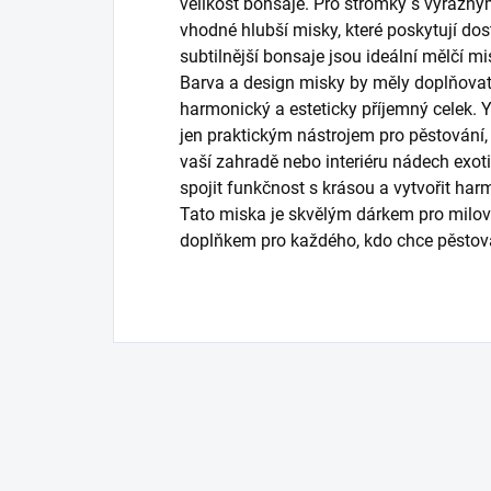
velikost bonsaje. Pro stromky s výrazn
vhodné hlubší misky, které poskytují do
subtilnější bonsaje jsou ideální mělčí mis
Barva a design misky by měly doplňovat 
harmonický a esteticky příjemný celek. 
jen praktickým nástrojem pro pěstování,
vaší zahradě nebo interiéru nádech exoti
spojit funkčnost s krásou a vytvořit har
Tato miska je skvělým dárkem pro milov
doplňkem pro každého, kdo chce pěstova