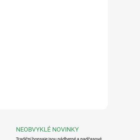
Přidat do košíku
změrech 24x18x7cm. Vnitřní rozměry:
ínské provincii Jiangsu, patří mezi nejkvalitnější
sign a precizní, ruční zpracování je předurčují
ré díky nim ještě více vyniknou.
ZEPTAT SE
NEOBVYKLÉ NOVINKY
Tradiční bonsaje jsou nádherné a nadčasové.