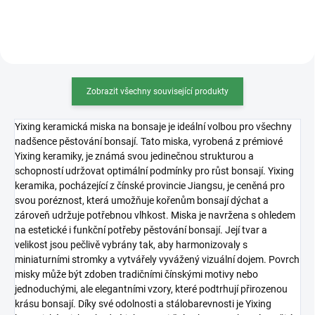
skvěle zadržuje živiny...
což podporuje zdravý...
Zobrazit všechny související produkty
Yixing keramická miska na bonsaje je ideální volbou pro všechny
nadšence pěstování bonsají. Tato miska, vyrobená z prémiové
Yixing keramiky, je známá svou jedinečnou strukturou a
schopností udržovat optimální podmínky pro růst bonsají. Yixing
keramika, pocházející z čínské provincie Jiangsu, je ceněná pro
svou poréznost, která umožňuje kořenům bonsají dýchat a
zároveň udržuje potřebnou vlhkost. Miska je navržena s ohledem
na estetické i funkční potřeby pěstování bonsají. Její tvar a
velikost jsou pečlivě vybrány tak, aby harmonizovaly s
miniaturními stromky a vytvářely vyvážený vizuální dojem. Povrch
misky může být zdoben tradičními čínskými motivy nebo
jednoduchými, ale elegantními vzory, které podtrhují přirozenou
krásu bonsají. Díky své odolnosti a stálobarevnosti je Yixing