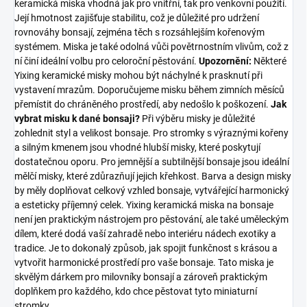
keramická miska vhodná jak pro vnitřní, tak pro venkovní použití.
Její hmotnost zajišťuje stabilitu, což je důležité pro udržení
rovnováhy bonsají, zejména těch s rozsáhlejším kořenovým
systémem. Miska je také odolná vůči povětrnostním vlivům, což z
ní činí ideální volbu pro celoroční pěstování.
Upozornění:
Některé
Yixing keramické misky mohou být náchylné k prasknutí při
vystavení mrazům. Doporučujeme misku během zimních měsíců
přemístit do chráněného prostředí, aby nedošlo k poškození.
Jak
vybrat misku k dané bonsaji?
Při výběru misky je důležité
zohlednit styl a velikost bonsaje. Pro stromky s výraznými kořeny
a silným kmenem jsou vhodné hlubší misky, které poskytují
dostatečnou oporu. Pro jemnější a subtilnější bonsaje jsou ideální
mělčí misky, které zdůrazňují jejich křehkost. Barva a design misky
by měly doplňovat celkový vzhled bonsaje, vytvářející harmonický
a esteticky příjemný celek. Yixing keramická miska na bonsaje
není jen praktickým nástrojem pro pěstování, ale také uměleckým
dílem, které dodá vaší zahradě nebo interiéru nádech exotiky a
tradice. Je to dokonalý způsob, jak spojit funkčnost s krásou a
vytvořit harmonické prostředí pro vaše bonsaje. Tato miska je
skvělým dárkem pro milovníky bonsají a zároveň praktickým
doplňkem pro každého, kdo chce pěstovat tyto miniaturní
stromky.