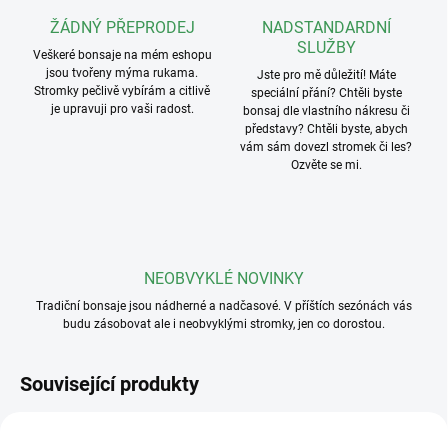
ŽÁDNÝ PŘEPRODEJ
NADSTANDARDNÍ
SLUŽBY
Veškeré bonsaje na mém eshopu
jsou tvořeny mýma rukama.
Jste pro mě důležití! Máte
Stromky pečlivě vybírám a citlivě
speciální přání? Chtěli byste
je upravuji pro vaši radost.
bonsaj dle vlastního nákresu či
představy? Chtěli byste, abych
vám sám dovezl stromek či les?
Ozvěte se mi.
NEOBVYKLÉ NOVINKY
Tradiční bonsaje jsou nádherné a nadčasové. V příštích sezónách vás
budu zásobovat ale i neobvyklými stromky, jen co dorostou.
Související produkty