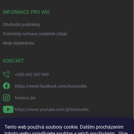
t
í
INFORMACE PRO VÁS
Obchodní podmínky
Podmínky ochrany osobních údajů
Moje objednávka
KONTAKT
+420 602 307 099
https://www.facebook.com/honzuvles
honzuv_les
https://www.youtube.com/@honzuvles
PŘIJÍMÁME ONLINE PLATBY
Tento web používá soubory cookie. Dalším procházením
tohoto webu vyjadřujete souhlas s jejich používáním.. Více