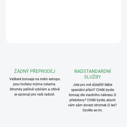
zpracování je předurčují pro nejkrásnější bonsaje, které díky nim
ještě více vyniknou.
DETAILNÍ INFORMACE
ZEPTAT SE
ŽÁDNÝ PŘEPRODEJ
NADSTANDARDNÍ
SLUŽBY
Veškeré bonsaje na mém eshopu
jsou tvořeny mýma rukama.
Jste pro mě důležití! Máte
Stromky pečlivě vybírám a citlivě
speciální přání? Chtěli byste
je upravuji pro vaši radost.
bonsaj dle vlastního nákresu či
představy? Chtěli byste, abych
vám sám dovezl stromek či les?
Ozvěte se mi.