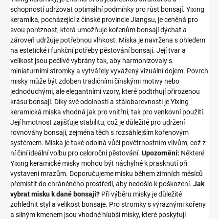
schopností udržovat optimální podmínky pro růst bonsají. Yixing
keramika, pocházející z čínské provincie Jiangsu, je ceněná pro
svou poréznost, která umožňuje kořenům bonsají dýchat a
zároveň udržuje potřebnou vlhkost. Miska je navržena s ohledem
na estetické i funkční potřeby pěstování bonsají. Její tvar a
velikost jsou pečlivě vybrány tak, aby harmonizovaly s
miniaturními stromky a vytvářely vyvážený vizuální dojem. Povrch
misky může být zdoben tradičními čínskými motivy nebo
jednoduchými, ale elegantními vzory, které podtrhují přirozenou
krásu bonsají. Díky své odolnosti a stálobarevnosti je Yixing
keramická miska vhodná jak pro vnitřní, tak pro venkovní použití.
Její hmotnost zajišťuje stabilitu, což je důležité pro udržení
rovnováhy bonsají, zejména těch s rozsáhlejším kořenovým
systémem. Miska je také odolná vůči povětrnostním vlivům, což z
ní činí ideální volbu pro celoroční pěstování.
Upozornění:
Některé
Yixing keramické misky mohou být náchylné k prasknutí při
vystavení mrazům. Doporučujeme misku během zimních měsíců
přemístit do chráněného prostředí, aby nedošlo k poškození.
Jak
vybrat misku k dané bonsaji?
Při výběru misky je důležité
zohlednit styl a velikost bonsaje. Pro stromky s výraznými kořeny
a silným kmenem jsou vhodné hlubší misky, které poskytují