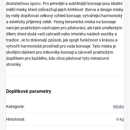
dostatečnou oporu. Pro jemnější a subtilnější bonsaje jsou ideální
mělčí misky, které zdůrazňují jejich křehkost. Barva a design misky
by měly doplňovat celkový vzhled bonsaje, vytvářející harmonický
a esteticky příjemný celek. Yixing keramická miska na bonsaje
není jen praktickým nástrojem pro pěstování, ale také uměleckým
dílem, které dodá vaší zahradě nebo interiéru nádech exotiky a
tradice. Je to dokonalý způsob, jak spojit funkčnost s krásou a
vytvořit harmonické prostředí pro vaše bonsaje. Tato miska je
skvělým dárkem pro milovníky bonsají a zároveň praktickým
doplňkem pro každého, kdo chce pěstovat tyto miniaturní
stromky.
Doplňkové parametry
Kategorie
:
Misky
Hmotnost
:
6 kg