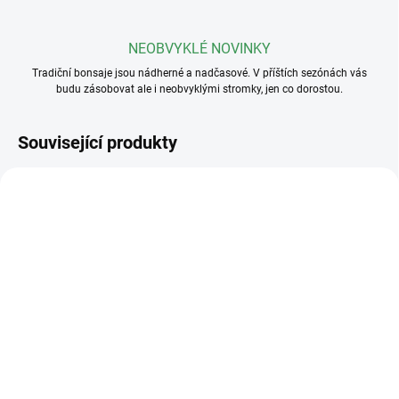
NEOBVYKLÉ NOVINKY
Tradiční bonsaje jsou nádherné a nadčasové. V příštích sezónách vás
budu zásobovat ale i neobvyklými stromky, jen co dorostou.
Související produkty
SKLADEM
(>5 KS)
SKLADEM
(>5 KS)
Profesionální hnojivo
Základní substrát na
Osmocote NPK 16-8-
jehličnaté bonsaje