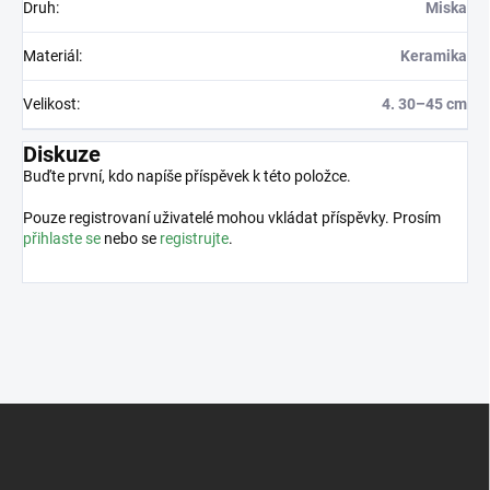
Druh
:
Miska
Materiál
:
Keramika
Velikost
:
4. 30–45 cm
Diskuze
Buďte první, kdo napíše příspěvek k této položce.
Pouze registrovaní uživatelé mohou vkládat příspěvky. Prosím
přihlaste se
nebo se
registrujte
.
Z
á
p
a