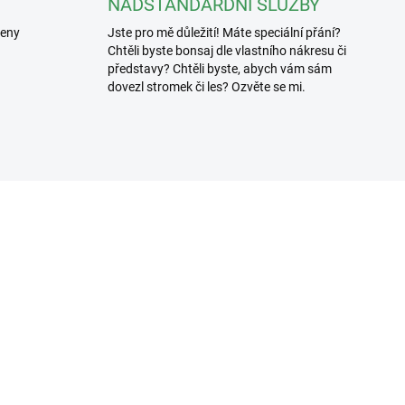
NADSTANDARDNÍ SLUŽBY
řeny
Jste pro mě důležití! Máte speciální přání?
Chtěli byste bonsaj dle vlastního nákresu či
představy? Chtěli byste, abych vám sám
dovezl stromek či les? Ozvěte se mi.
3307/100
3619
SKLADEM
SKL
(>5 KS)
(>