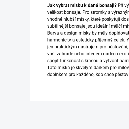
Jak vybrat misku k dané bonsaji?
Při vý
velikost bonsaje. Pro stromky s výrazn
vhodné hlubší misky, které poskytují do
subtilnější bonsaje jsou ideální mělčí mis
Barva a design misky by měly doplňovat 
harmonický a esteticky příjemný celek. 
jen praktickým nástrojem pro pěstování,
vaší zahradě nebo interiéru nádech exoti
spojit funkčnost s krásou a vytvořit har
Tato miska je skvělým dárkem pro milov
doplňkem pro každého, kdo chce pěstova