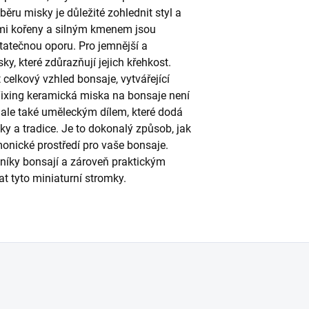
běru misky je důležité zohlednit styl a
ými kořeny a silným kmenem jsou
statečnou oporu. Pro jemnější a
ky, které zdůrazňují jejich křehkost.
celkový vzhled bonsaje, vytvářející
Yixing keramická miska na bonsaje není
 ale také uměleckým dílem, které dodá
ky a tradice. Je to dokonalý způsob, jak
monické prostředí pro vaše bonsaje.
níky bonsají a zároveň praktickým
t tyto miniaturní stromky.