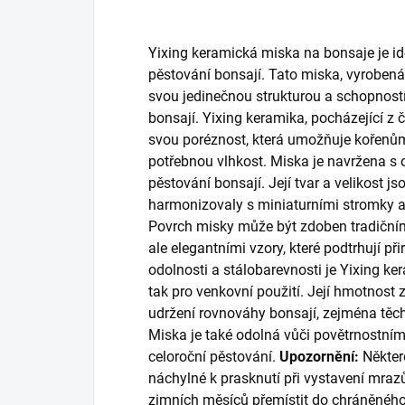
Yixing keramická miska na bonsaje je i
pěstování bonsají. Tato miska, vyrobená
svou jedinečnou strukturou a schopnost
bonsají. Yixing keramika, pocházející z 
svou poréznost, která umožňuje kořenům
potřebnou vlhkost. Miska je navržena s 
pěstování bonsají. Její tvar a velikost js
harmonizovaly s miniaturními stromky a
Povrch misky může být zdoben tradiční
ale elegantními vzory, které podtrhují př
odolnosti a stálobarevnosti je Yixing ke
tak pro venkovní použití. Její hmotnost za
udržení rovnováhy bonsají, zejména tě
Miska je také odolná vůči povětrnostním v
celoroční pěstování.
Upozornění:
Někter
náchylné k prasknutí při vystavení mr
zimních měsíců přemístit do chráněného 