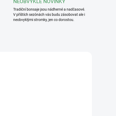
NEOBVYKLÉ NOVINKY
Tradiční bonsaje jsou nádherné a nadčasové.
V příštích sezónách vás budu zásobovat ale i
neobvyklými stromky, jen co dorostou.
/240
2413/CER3
ADEM
SKLADEM
5 KS)
(5 KS)