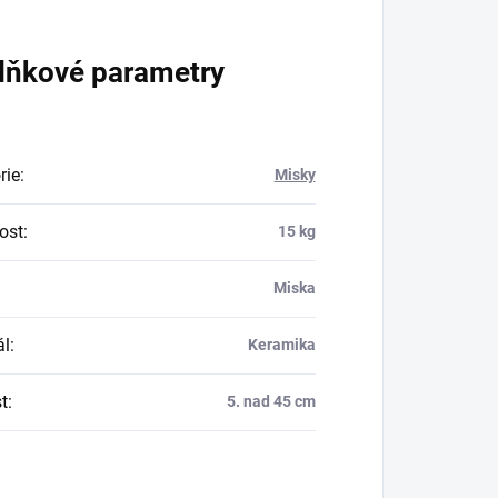
lňkové parametry
rie
:
Misky
ost
:
15 kg
Miska
ál
:
Keramika
t
:
5. nad 45 cm