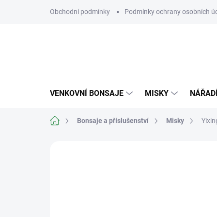
Přejít
Obchodní podmínky
Podmínky ochrany osobních ú
na
obsah
VENKOVNÍ BONSAJE
MISKY
NÁŘAD
Domů
Bonsaje a příslušenství
Misky
Yixi
Neohodnoceno
Podrobnosti hodn