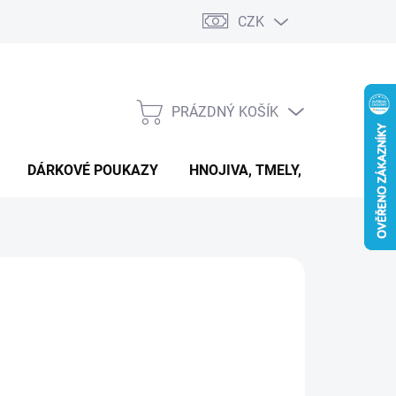
CZK
PRÁZDNÝ KOŠÍK
NÁKUPNÍ
KOŠÍK
DÁRKOVÉ POUKAZY
HNOJIVA, TMELY, PASTY A DAL