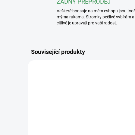
ŽÁDNÝ PŘEPRODEJ
Veškeré bonsaje na mém eshopu jsou tvo
mýma rukama. Stromky pečlivě vybírám a
citlivě je upravuji pro vaši radost.
Související produkty
2389/2 L
SKLADEM
(>5 KS)