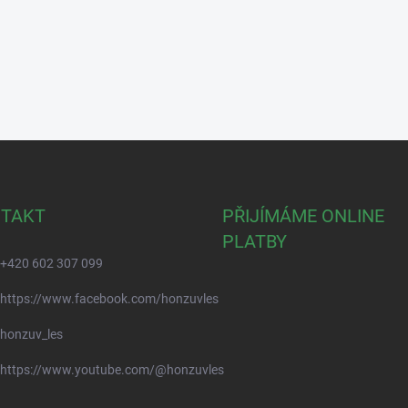
TAKT
PŘIJÍMÁME ONLINE
PLATBY
+420 602 307 099
https://www.facebook.com/honzuvles
honzuv_les
https://www.youtube.com/@honzuvles