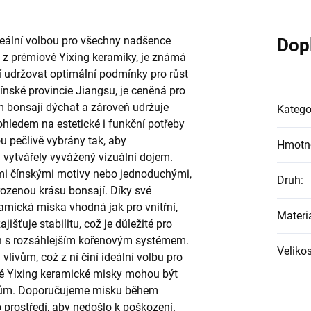
deální volbou pro všechny nadšence
Dop
 z prémiové Yixing keramiky, je známá
í udržovat optimální podmínky pro růst
čínské provincie Jiangsu, je ceněná pro
 bonsají dýchat a zároveň udržuje
Katego
ohledem na estetické i funkční potřeby
ou pečlivě vybrány tak, aby
Hmotn
 vytvářely vyvážený vizuální dojem.
mi čínskými motivy nebo jednoduchými,
Druh
:
irozenou krásu bonsají. Díky své
ramická miska vhodná jak pro vnitřní,
Materi
jišťuje stabilitu, což je důležité pro
ch s rozsáhlejším kořenovým systémem.
Velikos
livům, což z ní činí ideální volbu pro
é Yixing keramické misky mohou být
azům. Doporučujeme misku během
prostředí, aby nedošlo k poškození.