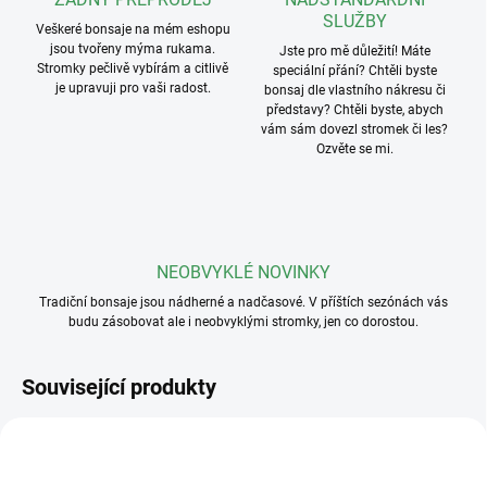
SLUŽBY
Veškeré bonsaje na mém eshopu
jsou tvořeny mýma rukama.
Jste pro mě důležití! Máte
Stromky pečlivě vybírám a citlivě
speciální přání? Chtěli byste
je upravuji pro vaši radost.
bonsaj dle vlastního nákresu či
představy? Chtěli byste, abych
vám sám dovezl stromek či les?
Ozvěte se mi.
NEOBVYKLÉ NOVINKY
Tradiční bonsaje jsou nádherné a nadčasové. V příštích sezónách vás
budu zásobovat ale i neobvyklými stromky, jen co dorostou.
Související produkty