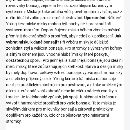
rovnováhy bonsají, zejména těch s rozsáhlejším kořenovým
systémem. Miska je také odolná vůči povětrnostním vlivům, což z
ní činí ideální volbu pro celoroční pěstování.
Upozornění:
Některé
Yixing keramické misky mohou být náchylné k prasknutí při
vystavení mrazům. Doporučujeme misku během zimních měsíců
přemístit do chráněného prostředí, aby nedošlo k poškození.
Jak
vybrat misku k dané bonsaji?
Při výběru misky je důležité
zohlednit styl a velikost bonsaje. Pro stromky s výraznými kořeny
a silným kmenem jsou vhodné hlubší misky, které poskytují
dostatečnou oporu. Pro jemnější a subtilnější bonsaje jsou ideální
mělčí misky, které zdůrazňují jejich křehkost. Barva a design misky
by měly doplňovat celkový vzhled bonsaje, vytvářející harmonický
a esteticky příjemný celek. Yixing keramická miska na bonsaje
není jen praktickým nástrojem pro pěstování, ale také uměleckým
dílem, které dodá vaší zahradě nebo interiéru nádech exotiky a
tradice. Je to dokonalý způsob, jak spojit funkčnost s krásou a
vytvořit harmonické prostředí pro vaše bonsaje. Tato miska je
skvělým dárkem pro milovníky bonsají a zároveň praktickým
doplňkem pro každého, kdo chce pěstovat tyto miniaturní
stromky.