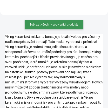
Zobrazit všechny související produkty
Yixing keramická miska na bonsaje je ideální volbou pro všechny
nadšence pěstování bonsají. Tato miska, vyrobená z prémiové
Yixing keramiky, je známá svou jedinečnou strukturou a
schopností udržovat optimální podmínky pro růst bonsají. Yixing
keramika, pocházející z čínské provincie Jiangsu, je ceněná pro
svou poréznost, která umožňuje kořenům bonsají dýchat a
zároveň udržuje potřebnou vlhkost. Miska je navržena s ohledem
na estetické i funkční potřeby pěstování bonsají. Její tvar a
velikost jsou pečlivě vybrány tak, aby harmonizovaly s
miniaturními stromky a vytvářely vyvážený vizuální dojem. Povrch
misky může být zdoben tradičními čínskými motivy nebo
jednoduchými, ale elegantními vzory, které podtrhují přirozenou
krásu bonsají. Díky své odolnosti a stálobarevnosti je Yixing
keramická miska vhodná jak pro vnitřní, tak pro venkovní použití.
Její hmotnost zajišťuje stabilitu, což je důležité pro udržení