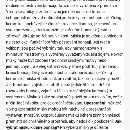
nadšence pěstování bonsají. Tato miska, vyrobená z prémiové
Yixing keramiky, je známá svou jedinečnou strukturou a
schopností udržovat optimální podmínky pro růst bonsají. Yixing
keramika, pocházející z čínské provincie Jiangsu, je ceněná pro
svou poréznost, která umožňuje kořenům bonsají dýchat a
zároveň udržuje potřebnou vlhkost. Miska je navržena s ohledem
na estetické i funkční potřeby pěstování bonsají. Její tvar a
velikost jsou pečlivě vybrány tak, aby harmonizovaly s
miniaturními stromky a vytvářely vyvážený vizuální dojem. Povrch
misky může být zdoben tradičními čínskými motivy nebo
jednoduchými, ale elegantními vzory, které podtrhují přirozenou
krásu bonsají. Díky své odolnosti a stálobarevnosti je Yixing
keramická miska vhodná jak pro vnitřní, tak pro venkovní použití.
Její hmotnost zajišťuje stabilitu, což je důležité pro udržení
rovnováhy bonsají, zejména těch s rozsáhlejším kořenovým
systémem. Miska je také odolná vůči povětrnostním vlivům, což z
ní činí ideální volbu pro celoroční pěstování.
Upozornění:
Některé
Yixing keramické misky mohou být náchylné k prasknutí při
vystavení mrazům. Doporučujeme misku během zimních měsíců
přemístit do chráněného prostředí, aby nedošlo k poškození.
Jak
vybrat misku k dané bonsaji?
Při výběru misky je důležité