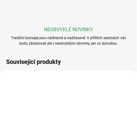
NEOBVYKLÉ NOVINKY
Tradiční bonsaje jsou nádherné a nadčasové. V příštích sezónách vás
budu zásobovat ale i neobvyklými stromky, jen co dorostou.
Související produkty
SKLADEM
(>5 KS)
SKLADEM
(>5 KS)
Profesionální hnojivo