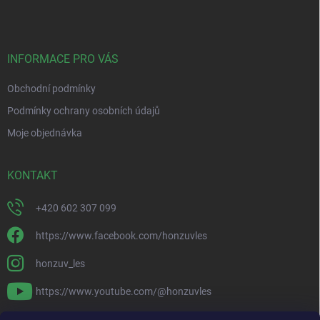
p
a
t
í
INFORMACE PRO VÁS
Obchodní podmínky
Podmínky ochrany osobních údajů
Moje objednávka
KONTAKT
+420 602 307 099
https://www.facebook.com/honzuvles
honzuv_les
https://www.youtube.com/@honzuvles