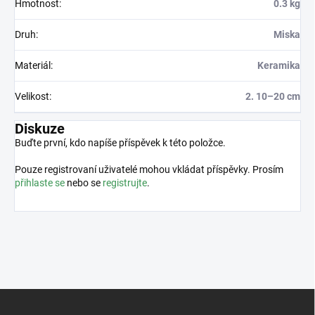
Hmotnost
:
0.3 kg
Druh
:
Miska
Materiál
:
Keramika
Velikost
:
2. 10–20 cm
Diskuze
Buďte první, kdo napíše příspěvek k této položce.
Pouze registrovaní uživatelé mohou vkládat příspěvky. Prosím
přihlaste se
nebo se
registrujte
.
Z
á