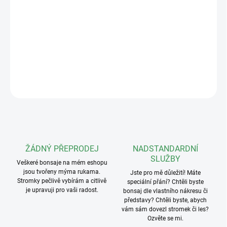
Keramické misky, vyráběné v čínské provincii Jiangsu, patří mezi
nejkvalitnější na světě. Jejich nadčasový design a precizní, ruční
zpracování je předurčují pro nejkrásnější bonsaje, které díky nim
ještě více vyniknou.
DETAILNÍ INFORMACE
ZEPTAT SE
ŽÁDNÝ PŘEPRODEJ
NADSTANDARDNÍ
SLUŽBY
Veškeré bonsaje na mém eshopu
jsou tvořeny mýma rukama.
Jste pro mě důležití! Máte
Stromky pečlivě vybírám a citlivě
speciální přání? Chtěli byste
je upravuji pro vaši radost.
bonsaj dle vlastního nákresu či
představy? Chtěli byste, abych
vám sám dovezl stromek či les?
Ozvěte se mi.