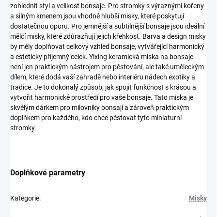
zohlednit styl a velikost bonsaje. Pro stromky s výraznými kořeny
a silným kmenem jsou vhodné hlubší misky, které poskytují
dostatečnou oporu. Pro jemnější a subtilnější bonsaje jsou ideální
mělčí misky, které zdůrazňují jejich křehkost. Barva a design misky
by měly doplňovat celkový vzhled bonsaje, vytvářející harmonický
a esteticky příjemný celek. Yixing keramická miska na bonsaje
není jen praktickým nástrojem pro pěstování, ale také uměleckým
dílem, které dodá vaší zahradě nebo interiéru nádech exotiky a
tradice. Je to dokonalý způsob, jak spojit funkčnost s krásou a
vytvořit harmonické prostředí pro vaše bonsaje. Tato miska je
skvělým dárkem pro milovníky bonsají a zároveň praktickým
doplňkem pro každého, kdo chce pěstovat tyto miniaturní
stromky.
Doplňkové parametry
Kategorie
:
Misky