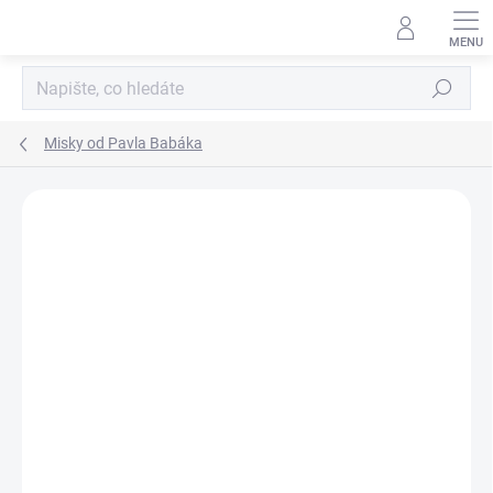
Přejít
na
obsah
Hledat
Misky od Pavla Babáka
Neohodnoceno
Podrobnosti hodnocení