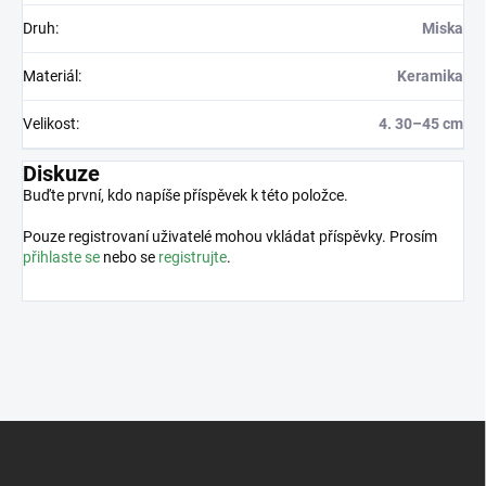
Druh
:
Miska
Materiál
:
Keramika
Velikost
:
4. 30–45 cm
Diskuze
Buďte první, kdo napíše příspěvek k této položce.
Pouze registrovaní uživatelé mohou vkládat příspěvky. Prosím
přihlaste se
nebo se
registrujte
.
Z
á
p