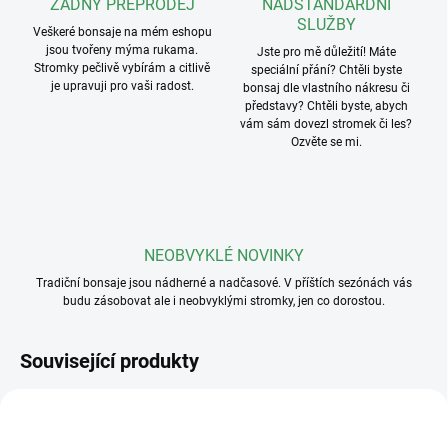
ŽÁDNÝ PŘEPRODEJ
NADSTANDARDNÍ
SLUŽBY
Veškeré bonsaje na mém eshopu
jsou tvořeny mýma rukama.
Jste pro mě důležití! Máte
Stromky pečlivě vybírám a citlivě
speciální přání? Chtěli byste
je upravuji pro vaši radost.
bonsaj dle vlastního nákresu či
představy? Chtěli byste, abych
vám sám dovezl stromek či les?
Ozvěte se mi.
NEOBVYKLÉ NOVINKY
Tradiční bonsaje jsou nádherné a nadčasové. V příštích sezónách vás
budu zásobovat ale i neobvyklými stromky, jen co dorostou.
Související produkty