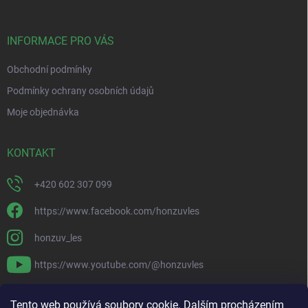
a
t
í
INFORMACE PRO VÁS
Obchodní podmínky
Podmínky ochrany osobních údajů
Moje objednávka
KONTAKT
+420 602 307 099
https://www.facebook.com/honzuvles
honzuv_les
https://www.youtube.com/@honzuvles
PŘIJÍMÁME ONLINE PLATBY
Tento web používá soubory cookie. Dalším procházením