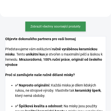
Zobrazit všechny související produkty
Objevte dokonalého partnera pro vaši bonsaj
Představujeme vám exkluzivní
ručně vyráběnou keramickou
misku
. Tento
unikátní kus
je stvořen s maximální péčí a láskou k
řemeslu.
Mrazuvzdorná
,
100% ruční práce
,
originál od českého
výrobce
Proč si zamilujete naše ručně dělané misky?
✅ Naprosto originální:
Každá miska je dílem lidských
rukou, ne strojové výroby. Vlastníte tak
keramický šperk
,
který nemá obdoby.
✅ Špičková kvalita a odolnost:
Na misky jsou použity