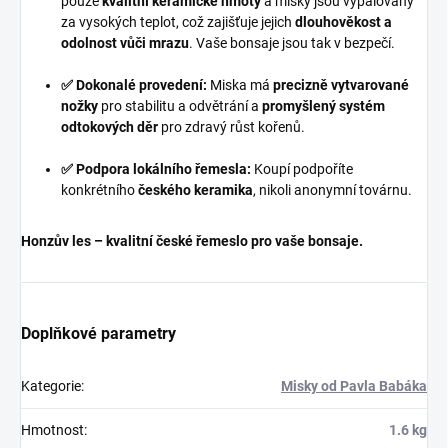
pouze
kvalitní keramické hmoty
a misky jsou vypalovány
za vysokých teplot, což zajišťuje jejich
dlouhověkost a
odolnost vůči mrazu
. Vaše bonsaje jsou tak v bezpečí.
✅ Dokonalé provedení:
Miska má
precizně vytvarované
nožky
pro stabilitu a odvětrání a
promyšlený systém
odtokových děr
pro zdravý růst kořenů.
✅ Podpora lokálního řemesla:
Koupí podpoříte
konkrétního
českého keramika
, nikoli anonymní továrnu.
Honzův les – kvalitní české řemeslo pro vaše bonsaje.
Doplňkové parametry
Kategorie
:
Misky od Pavla Babáka
Hmotnost
:
1.6 kg